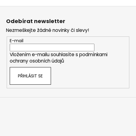
Z
á
Odebírat newsletter
p
Nezmeškejte žádné novinky či slevy!
a
t
E-mail
í
Vložením e-mailu souhlasíte s
podmínkami
ochrany osobních údajů
PŘIHLÁSIT SE