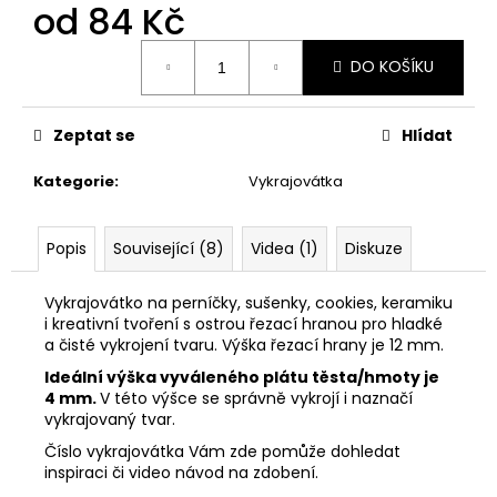
č
od
84 Kč
u
j
Měrná
DO KOŠÍKU
cena:
e
m
e
Zeptat se
Hlídat
Kategorie
:
Vykrajovátka
VYKRAJOVÁTKA
PODZIMNÍ
KOLEKCE
#1584
Popis
Související (8)
Videa (1)
Diskuze
39
Kč
Vykrajovátko na perníčky, sušenky, cookies, keramiku
i kreativní tvoření s ostrou řezací hranou pro hladké
a čisté vykrojení tvaru. Výška řezací hrany je 12 mm.
Ideální výška vyváleného plátu těsta/hmoty je
4 mm.
V této výšce se správně vykrojí i naznačí
vykrajovaný tvar.
Číslo vykrajovátka Vám zde pomůže dohledat
inspiraci či video návod na zdobení.