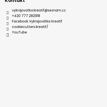
Kontakt
vykrajovatka.kreatif
@
seznam.cz
+420 777 282918
Facebook Vykrajovátka Kreatif
cookiecutters.kreatif/
YouTube