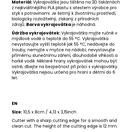
Materiál:
Vykrajovátka jsou tištěna na 3D tiskárnách
z nejkvalitnějšího PLA plastu s atestem výrobce pro
styk s potravinami. Je šetrný k životnímu prostředí,
biologicky rozložitelný, získaný z přírodních
zdrojů.
Barva vykrajovátka
je náhodná.
Údržba vykrajovátek:
Vykrajovátka myjte ručně v
mýdlové vodě o teplotě do 55
°C. Vykrajovátka
nevystavujte vyšší teplotě jak 55
°C, nedávejte do
trouby, nemyjte v myčce na nádobí, nevystavujte
přímému slunečnímu záření, dlouhodobé vlhkosti a
horké vodě. Některé hrany vykrajovátek mohou být
ostré, dbejte na bezpečnost při práci s vykrajovátky.
Vykrajovátka nejsou určena pro hraní s dětmi do 6
let.
EN
Size:
10,5 x 8cm / 4,13 x 3,15inch
Cutter with a sharp cutting edge for a smooth and
clean cut. The height of the cutting edge is 12 mm.