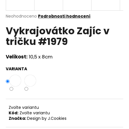
a
j
Průměrné
Neohodnoceno
Podrobnosti hodnocení
í
hodnocení
Vykrajovátko Zajíc v
produktu
t
je
?
tričku #1979
0,0
z
5
hvězdiček.
Velikost:
10,5 x 8cm
HLEDAT
VARIANTA
D
o
p
Zvolte variantu
o
Kód:
Zvolte variantu
r
Značka:
Design by J.Cookies
u