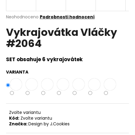
a
j
Průměrné
Neohodnoceno
Podrobnosti hodnocení
í
hodnocení
Vykrajovátka Vláčky
produktu
t
je
?
#2064
0,0
z
5
hvězdiček.
SET obsahuje 6 vykrajovátek
HLEDAT
VARIANTA
D
o
p
Zvolte variantu
o
Kód:
Zvolte variantu
r
Značka:
Design by J.Cookies
u