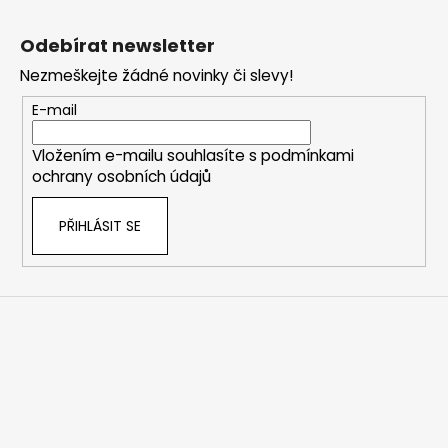
Z
á
Odebírat newsletter
p
Nezmeškejte žádné novinky či slevy!
a
t
E-mail
í
Vložením e-mailu souhlasíte s
podmínkami
ochrany osobních údajů
PŘIHLÁSIT SE