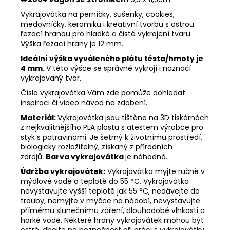
Vykrajovátka na perníčky, sušenky, cookies,
medovníčky, keramiku i kreativní tvorbu s ostrou
řezací hranou pro hladké a čisté vykrojení tvaru.
Výška řezací hrany je 12 mm.
Ideální výška vyváleného plátu těsta/hmoty je
4 mm.
V této výšce se správně vykrojí i naznačí
vykrajovaný tvar.
Číslo vykrajovátka Vám zde pomůže dohledat
inspiraci či video návod na zdobení.
Materiál:
Vykrajovátka jsou tištěna na 3D tiskárnách
z nejkvalitnějšího PLA plastu s atestem výrobce pro
styk s potravinami. Je šetrný k životnímu prostředí,
biologicky rozložitelný, získaný z přírodních
zdrojů.
Barva vykrajovátka
je náhodná.
Údržba vykrajovátek:
Vykrajovátka myjte ručně v
mýdlové vodě o teplotě do 55
°C. Vykrajovátka
nevystavujte vyšší teplotě jak 55
°C, nedávejte do
trouby, nemyjte v myčce na nádobí, nevystavujte
přímému slunečnímu záření, dlouhodobé vlhkosti a
horké vodě. Některé hrany vykrajovátek mohou být
ostré, dbejte na bezpečnost při práci s vykrajovátky.