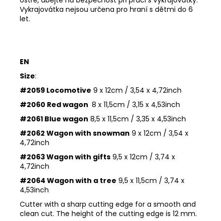
Vykrajovátka nejsou určena pro hraní s dětmi do 6
let.
EN
Size
:
#2059 Locomotive
9 x 12cm / 3,54 x 4,72inch
#2060 Red wagon
8 x 11,5cm / 3,15 x 4,53inch
#2061 Blue wagon
8,5 x 11,5cm / 3,35 x 4,53inch
#2062 Wagon with snowman
9 x 12cm / 3,54 x
4,72inch
#2063 Wagon with gifts
9,5 x 12cm / 3,74 x
4,72inch
#2064 Wagon with a tree
9,5 x 11,5cm / 3,74 x
4,53inch
Cutter with a sharp cutting edge for a smooth and
clean cut. The height of the cutting edge is 12 mm.