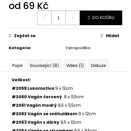
č
od
69 Kč
u
j
Měrná
DO KOŠÍKU
cena:
e
m
e
Zeptat se
Hlídat
Kategorie
:
Vykrajovátka
VYKRAJOVÁTKA
ZAJÍČCI
#1515
Popis
Související (8)
Videa (1)
Diskuze
49
Kč
Velikost:
#2059 Lokomotiva
9 x 12cm
#2060 Vagón červený
8 x 11,5cm
#2061 Vagón modrý
8,5 x 11,5cm
#2062 Vagón
se sněhulákem
9 x 12cm
#2063 Vagón s dárky
9,5 x 12cm
#2064 Vagón se stromkem
9,5 x 11,5cm