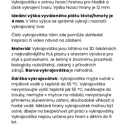
Vykrajovátko s ostrou řezací hranou pro hladké a
čisté vykrojení tvaru. Výška řezací hrany je 12 mm.
Ideální výška vyváleného plátu těsta/hmoty je
4 mm.
V této výšce se správně vykrojí i naznačí
vykrajovaný tvar.
Číslo vykrajovátka Vám zde pomůže dohledat
inspiraci či video návod na zdobení.
Materiál:
Vykrajovátka jsou tištěna na 3D tiskárnách
z nejkvalitnějšího PLA plastu s atestem výrobce pro
styk s potravinami. Je šetrný k životnímu prostředí,
biologicky rozložitelný, získaný z přírodních
zdrojů.
Barva vykrajovátka
je náhodná.
Údržba vykrajovátek:
Vykrajovátka myjte ručně v
mýdlové vodě o teplotě do 55
°C. Vykrajovátka
nevystavujte vyšší teplotě jak 55
°C, nedávejte do
trouby, nemyjte v myčce na nádobí, nevystavujte
přímému slunečnímu záření, dlouhodobé vlhkosti a
horké vodě. Některé hrany vykrajovátek mohou být
ostré, dbejte na bezpečnost při práci s vykrajovátky.
Vykrajovátka nejsou určena pro hraní s dětmi do 6
let.