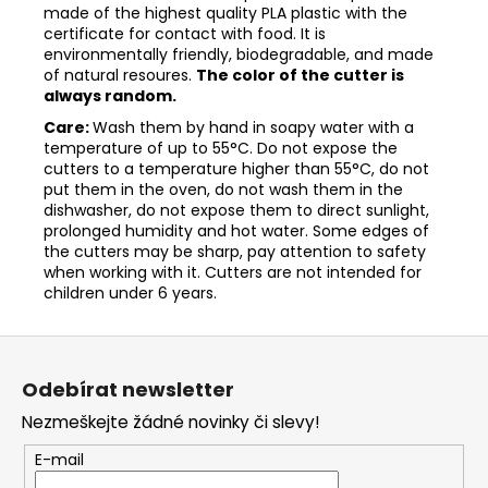
made of the highest quality PLA plastic with the
certificate for contact with food. It is
environmentally friendly, biodegradable, and made
of natural resoures.
The color of the cutter is
always random.
Care:
Wash them by hand in soapy water with a
temperature of up to 55°C. Do not expose the
cutters to a temperature higher than 55°C, do not
put them in the oven, do not wash them in the
dishwasher, do not expose them to direct sunlight,
prolonged humidity and hot water. Some edges of
the cutters may be sharp, pay attention to safety
when working with it. Cutters are not intended for
children under 6 years.
Z
á
Odebírat newsletter
p
Nezmeškejte žádné novinky či slevy!
a
t
E-mail