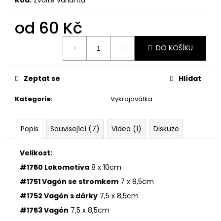
č
u
j
od
60 Kč
e
Měrná
m
DO KOŠÍKU
cena:
e
Zeptat se
Hlídat
VYKRAJOVÁTKA
MINI
Kategorie
:
Vykrajovátka
VÁNOČNÍ
#1297
38
Popis
Související (7)
Videa (1)
Diskuze
Kč
Velikost:
#1750 Lokomotiva
8 x 10cm
#1751 Vagón se stromkem
7 x 8,5cm
#1752 Vagón s dárky
7,5 x 8,5cm
#1753 Vagón
7,5 x 8,5cm