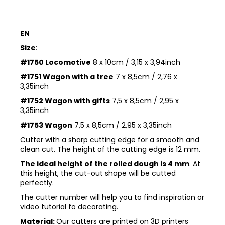
EN
Size
:
#1750 Locomotive
8 x 10cm / 3,15 x 3,94inch
#1751 Wagon with a tree
7 x 8,5cm / 2,76 x
3,35inch
#1752 Wagon with gifts
7,5 x 8,5cm / 2,95 x
3,35inch
#1753 Wagon
7,5 x 8,5cm / 2,95 x 3,35inch
Cutter with a sharp cutting edge for a smooth and
clean cut. The height of the cutting edge is 12 mm.
The ideal height of the rolled dough is 4 mm
. At
this height, the cut-out shape will be cutted
perfectly.
The cutter number will help you to find inspiration or
video tutorial fo decorating.
Material:
Our cutters are printed on 3D printers