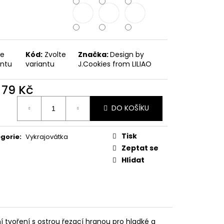
PODZIMNÍ KOLEKCE
te
Kód:
Zvolte
Značka:
Design by
antu
variantu
J.Cookies from LILIAO
d
79 Kč
ná
DO KOŠÍKU
:
Tisk
gorie
:
Vykrajovátka
Zeptat se
Hlídat
ní tvoření s ostrou řezací hranou pro hladké a