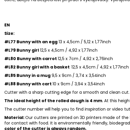
EN
Size:
#L77 Bunny with an egg
13 x 4,5cm / 5,12 x 1,77inch
#L79 Bunny girl
12,5 x 4,5cm / 4,92 x 1,77inch
#L80 Bunny with carrot
12,5 x 7cm / 4,92 x 2,76inch
#L82 Bunny girl with a basket
12,5 x 4,5cm / 4,92 x 1,77inch
#L85 Bunny in a mug
9,5 x 9cm / 3,74 x 3,54inch
#L88 Bunny with cart
10 x 9cm / 3,94 x 3,54inch
Cutter with a sharp cutting edge for a smooth and clean cut.
The ideal height of the rolled dough is 4 mm
. At this heig
The cutter number will help you to find inspiration or video tu
Material:
Our cutters are printed on 3D printers made of the h
for contact with food. It is environmentally friendly, biodegr
color of the cutter is always random.