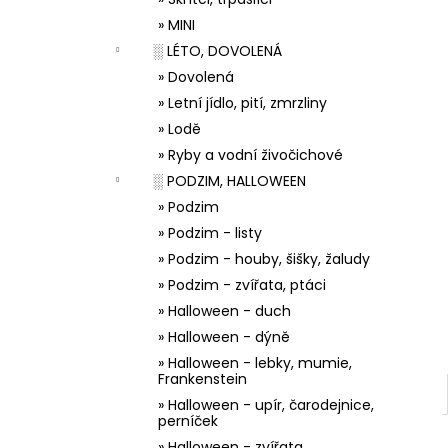
33001 ZDOBÍCÍ SÁČEK
l
» MINI
5 Kč
░ LÉTO, DOVOLENÁ
» Dovolená
» Letní jídlo, pití, zmrzliny
» Lodě
» Ryby a vodní živočichové
░ PODZIM, HALLOWEEN
» Podzim
» Podzim - listy
» Podzim - houby, šišky, žaludy
» Podzim - zvířata, ptáci
» Halloween - duch
» Halloween - dýně
» Halloween - lebky, mumie,
Frankenstein
» Halloween - upír, čarodejnice,
perníček
» Halloween - zvířata