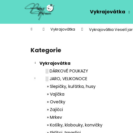
K
Přejít
na
o
Vykrajovátka
obsah
Zpět
Zpět
š
do
do
í
Domů
Vykrajovátka
Vykrajovátka Veselí jar
k
obchodu
obchodu
P
o
Kategorie
Přeskočit
s
kategorie
t
Vykrajovátka
r
░ DÁRKOVÉ POUKAZY
a
░ JARO, VELIKONOCE
n
» Slepičky, kuřátka, husy
n
» Vajíčka
í
» Ovečky
p
» Zajíčci
a
» Mrkev
n
» Košíky, klobouky, konvičky
e
» Skřítci, trpaslíci