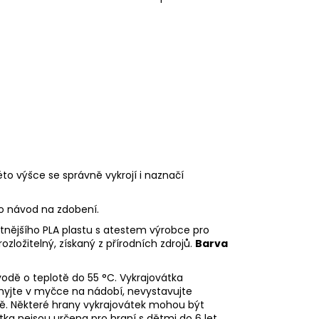
éto výšce se správně vykrojí i naznačí
eo návod na zdobení.
litnějšího PLA plastu s atestem výrobce pro
rozložitelný, získaný z přírodních zdrojů.
Barva
odě o teplotě do 55
°C. Vykrajovátka
myjte v myčce na nádobí, nevystavujte
ě. Některé hrany vykrajovátek mohou být
tka nejsou určena pro hraní s dětmi do 6 let.