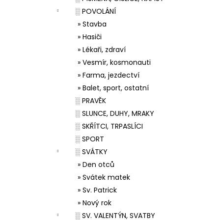
░ POVOLÁNÍ
» Stavba
» Hasiči
» Lékaři, zdraví
» Vesmír, kosmonauti
» Farma, jezdectví
» Balet, sport, ostatní
░ PRAVĚK
░ SLUNCE, DUHY, MRAKY
░ SKŘÍTCI, TRPASLÍCI
░ SPORT
░ SVÁTKY
» Den otců
» Svátek matek
» Sv. Patrick
» Nový rok
░ SV. VALENTÝN, SVATBY