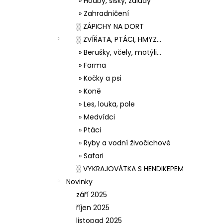
» Houby, šišky, žaludy
» Zahradničení
░ ZÁPICHY NA DORT
░ ZVÍŘATA, PTÁCI, HMYZ...
» Berušky, včely, motýli...
» Farma
» Kočky a psi
» Koně
» Les, louka, pole
» Medvídci
» Ptáci
» Ryby a vodní živočichové
» Safari
░ VYKRAJOVÁTKA S HENDIKEPEM
Novinky
září 2025
říjen 2025
listopad 2025