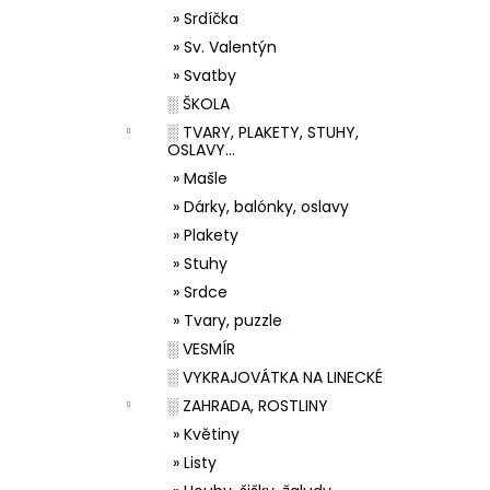
» Srdíčka
» Sv. Valentýn
» Svatby
░ ŠKOLA
░ TVARY, PLAKETY, STUHY,
OSLAVY...
» Mašle
» Dárky, balónky, oslavy
» Plakety
» Stuhy
» Srdce
» Tvary, puzzle
░ VESMÍR
░ VYKRAJOVÁTKA NA LINECKÉ
░ ZAHRADA, ROSTLINY
» Květiny
» Listy