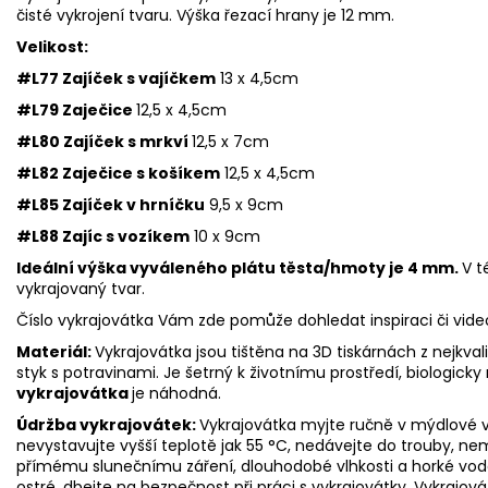
čisté vykrojení tvaru. Výška řezací hrany je 12 mm.
Velikost:
#L77 Zajíček s vajíčkem
13 x 4,5cm
#L79 Zaječice
12,5 x 4,5cm
#L80 Zajíček s mrkví
12,5 x 7cm
#L82 Zaječice s košíkem
12,5 x 4,5cm
#L85 Zajíček v hrníčku
9,5 x 9cm
#L88
Zajíc s vozíkem
10 x 9cm
Ideální výška vyváleného plátu těsta/hmoty je 4 mm.
V t
vykrajovaný tvar.
Číslo vykrajovátka Vám zde pomůže dohledat inspiraci či vid
Materiál:
Vykrajovátka jsou tištěna na 3D tiskárnách z nejkva
styk s potravinami. Je šetrný k životnímu prostředí, biologicky 
vykrajovátka
je náhodná.
Údržba vykrajovátek:
Vykrajovátka myjte ručně v mýdlové v
nevystavujte vyšší teplotě jak 55
°C, nedávejte do trouby, ne
přímému slunečnímu záření, dlouhodobé vlhkosti a horké vod
ostré, dbejte na bezpečnost při práci s vykrajovátky. Vykrajová