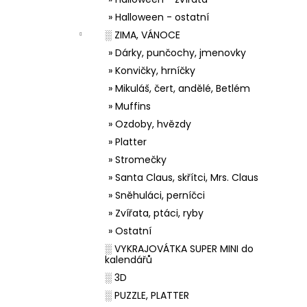
» Halloween - ostatní
░ ZIMA, VÁNOCE
» Dárky, punčochy, jmenovky
» Konvičky, hrníčky
» Mikuláš, čert, andělé, Betlém
» Muffins
» Ozdoby, hvězdy
» Platter
» Stromečky
» Santa Claus, skřítci, Mrs. Claus
» Sněhuláci, perníčci
» Zvířata, ptáci, ryby
» Ostatní
░ VYKRAJOVÁTKA SUPER MINI do
kalendářů
░ 3D
░ PUZZLE, PLATTER