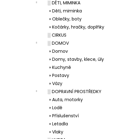
░ DĚTI, MIMINKA
» Děti, miminka
» Oblečky, boty
» Kočárky, hračky, doplňky
░ CIRKUS
░ DOMOV
» Domov
» Domy, stavby, klece, úly
» Kuchyně
» Postavy
» Vázy
░ DOPRAVNÍ PROSTŘEDKY
» Auta, motorky
» Lodě
» Příslušenství
» Letadla
» Vlaky