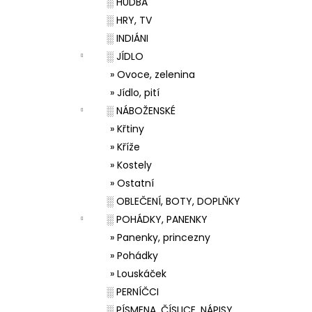
░ HUDBA
░ HRY, TV
░ INDIÁNI
░ JÍDLO
» Ovoce, zelenina
» Jídlo, pití
░ NÁBOŽENSKÉ
» Křtiny
» Kříže
» Kostely
» Ostatní
░ OBLEČENÍ, BOTY, DOPLŇKY
░ POHÁDKY, PANENKY
» Panenky, princezny
» Pohádky
» Louskáček
░ PERNÍČCI
░ PÍSMENA, ČÍSLICE, NÁPISY