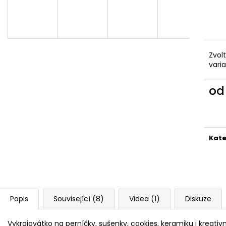
VYKRAJOVÁTKA CHRISTMAS JOY #423
VYKRAJOVÁTKA 
#1584
49 Kč
39 Kč
Zvol
vari
o
Měr
cena
Kate
Popis
Související (8)
Videa (1)
Diskuze
Vykrajovátko na perníčky, sušenky, cookies, keramiku i kreativ