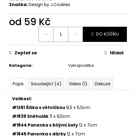
č
Značka:
Design by J.Cookies
u
j
od
59 Kč
e
m
Měrná
e
DO KOŠÍKU
cena:
VYKRAJOVÁTKA
Zeptat se
Hlídat
SNĚHULÁKOVÉ
VÁNOCE
Kategorie
:
Vykrajovátka
#1843
53
Kč
Popis
Související (4)
Videa (1)
Diskuze
Velikost:
#1261 Šiška s větvičkou
8,5 x 6,5cm
#1839 Sněhulák
11 x 9,5cm
#1844 Panenka s bílými šaty
12 x 7cm
#1845 Panenka s dárky
12 x 7cm