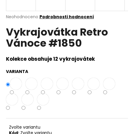
a
j
Průměrné
Neohodnoceno
Podrobnosti hodnocení
í
hodnocení
Vykrajovátka Retro
produktu
t
je
?
Vánoce #1850
0,0
z
5
hvězdiček.
Kolekce obsahuje 12 vykrajovátek
HLEDAT
VARIANTA
D
o
p
o
r
Zvolte variantu
u
Kód:
Zvolte variantu