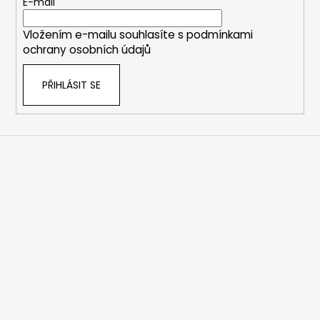
t
E-mail
í
Vložením e-mailu souhlasíte s
podmínkami
ochrany osobních údajů
PŘIHLÁSIT SE