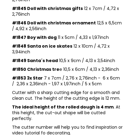
#1845 Doll with christmas gifts
12 x 7cm / 4,72 x
2,76inch
#1846 Doll with christmas ornament
12,5 x 6,5cm
/ 4,92 x 2,56inch
#1847 Boy with dog
11 x 5cm / 4,33 x 1,97inch
#1848 Santa on ice skates
12 x 10cm / 4,72 x
3,94inch
#1849 Santa´s head
10,5 x 9cm / 4,13 x 3,54inch
#1850 Christmas tre
e 10,5 x 6cm / 4,13 x 2,36inch
#1853 3x Star
7 x 7cm / 2,76 x 2,76inch - 6 x 6cm
/ 2,36 x 2,36inch - 1,97 x 1,97inch / 5 x 5cm
Cutter with a sharp cutting edge for a smooth and
clean cut. The height of the cutting edge is 12 mm.
The ideal height of the rolled dough is 4 mm
. At
this height, the cut-out shape will be cutted
perfectly.
The cutter number will help you to find inspiration or
video tutorial fo decorating.