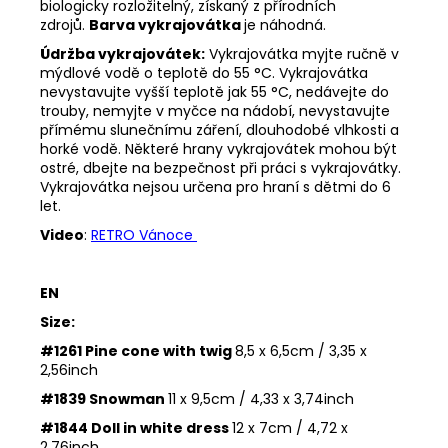
biologicky rozložitelný, získaný z přírodních
zdrojů.
Barva vykrajovátka
je náhodná.
Údržba vykrajovátek:
Vykrajovátka myjte ručně v
mýdlové vodě o teplotě do 55
°C. Vykrajovátka
nevystavujte vyšší teplotě jak 55
°C, nedávejte do
trouby, nemyjte v myčce na nádobí, nevystavujte
přímému slunečnímu záření, dlouhodobé vlhkosti a
horké vodě. Některé hrany vykrajovátek mohou být
ostré, dbejte na bezpečnost při práci s vykrajovátky.
Vykrajovátka nejsou určena pro hraní s dětmi do 6
let.
Video
:
RETRO Vánoce
EN
Size:
#1261 Pine cone with twig
8,5 x 6,5cm / 3,35 x
2,56inch
#1839 Snowman
11 x 9,5cm / 4,33 x 3,74inch
#1844 Doll in white dress
12 x 7cm / 4,72 x
2,76inch