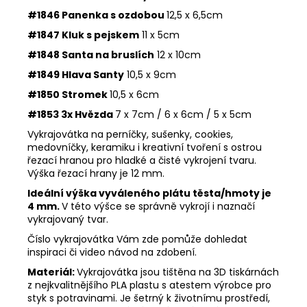
#1846 Panenka s ozdobou
12,5 x 6,5cm
#1847 Kluk s pejskem
11 x 5cm
#1848 Santa na bruslích
12 x 10cm
#1849 Hlava Santy
10,5 x 9cm
#1850 Stromek
10,5 x 6cm
#1853 3x Hvězda
7 x 7cm / 6 x 6cm / 5 x 5cm
Vykrajovátka na perníčky, sušenky, cookies,
medovníčky, keramiku i kreativní tvoření s ostrou
řezací hranou pro hladké a čisté vykrojení tvaru.
Výška řezací hrany je 12 mm.
Ideální výška vyváleného plátu těsta/hmoty je
4 mm.
V této výšce se správně vykrojí i naznačí
vykrajovaný tvar.
Číslo vykrajovátka Vám zde pomůže dohledat
inspiraci či video návod na zdobení.
Materiál:
Vykrajovátka jsou tištěna na 3D tiskárnách
z nejkvalitnějšího PLA plastu s atestem výrobce pro
styk s potravinami. Je šetrný k životnímu prostředí,