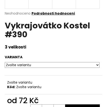
a
j
Průměrné
Neohodnoceno
Podrobnosti hodnocení
í
hodnocení
Vykrajovátko Kostel
produktu
t
je
?
#390
0,0
z
5
hvězdiček.
3 velikosti
HLEDAT
VARIANTA
D
o
Zvolte variantu
p
Kód:
Zvolte variantu
o
r
od
72 Kč
u
Měrná