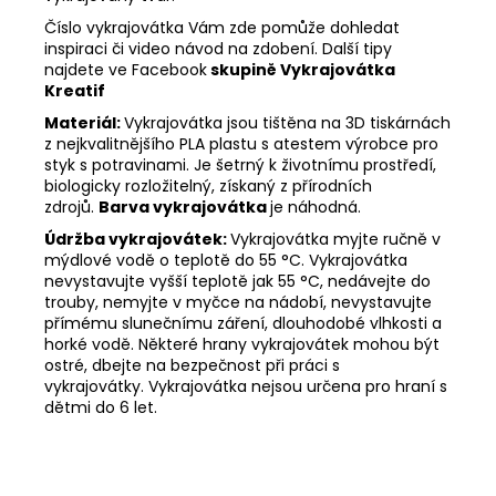
Číslo vykrajovátka Vám zde pomůže dohledat
inspiraci či video návod na zdobení. Další tipy
najdete ve Facebook
skupině
Vykrajovátka
Kreatif
Materiál:
Vykrajovátka jsou tištěna na 3D tiskárnách
z nejkvalitnějšího PLA plastu s atestem výrobce pro
styk s potravinami. Je šetrný k životnímu prostředí,
biologicky rozložitelný, získaný z přírodních
zdrojů.
Barva vykrajovátka
je náhodná.
Údržba vykrajovátek:
Vykrajovátka myjte ručně v
mýdlové vodě o teplotě do 55 °C.
Vykrajovátka
nevystavujte vyšší teplotě jak 55 °C, nedávejte do
trouby, nemyjte v myčce na nádobí, nevystavujte
přímému slunečnímu záření, dlouhodobé vlhkosti a
horké vodě.
Některé hrany vykrajovátek mohou být
ostré, dbejte na bezpečnost při práci s
vykrajovátky.
Vykrajovátka nejsou určena pro hraní s
dětmi do 6 let.