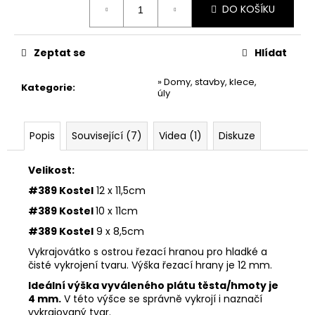
č
DO KOŠÍKU
cena:
u
j
e
Zeptat se
Hlídat
m
e
» Domy, stavby, klece,
Kategorie
:
úly
VYKRAJOVÁTKA
ŠKOLA
Popis
Související (7)
Videa (1)
Diskuze
#860
37
Velikost:
Kč
#389 Kostel
12 x 11,5cm
#389 Kostel
10 x 11cm
#389 Kostel
9 x 8,5cm
Vykrajovátko s ostrou řezací hranou pro hladké a
čisté vykrojení tvaru. Výška řezací hrany je 12 mm.
Ideální výška vyváleného plátu těsta/hmoty je
4 mm.
V této výšce se správně vykrojí i naznačí
vykrajovaný tvar.