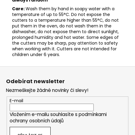
Care:
Wash them by hand in soapy water with a
temperature of up to 55°C. Do not expose the
cutters to a temperature higher than 55°C, do not
put them in the oven, do not wash them in the
dishwasher, do not expose them to direct sunlight,
prolonged humidity and hot water. Some edges of
the cutters may be sharp, pay attention to safety
when working with it. Cutters are not intended for
children under 6 years.
Z
á
Odebírat newsletter
p
Nezmeškejte žádné novinky či slevy!
a
t
E-mail
í
Vložením e-mailu souhlasíte s
podmínkami
ochrany osobních údajů