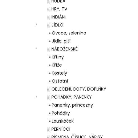
░ HUDBA
░ HRY, TV
░ INDIÁNI
░ JÍDLO
» Ovoce, zelenina
» Jídlo, pití
░ NÁBOŽENSKÉ
» Křtiny
» Kříže
» Kostely
» Ostatní
░ OBLEČENÍ, BOTY, DOPLŇKY
░ POHÁDKY, PANENKY
» Panenky, princezny
» Pohádky
» Louskáček
░ PERNÍČCI
░ PÍSMENA, ČÍSLICE, NÁPISY