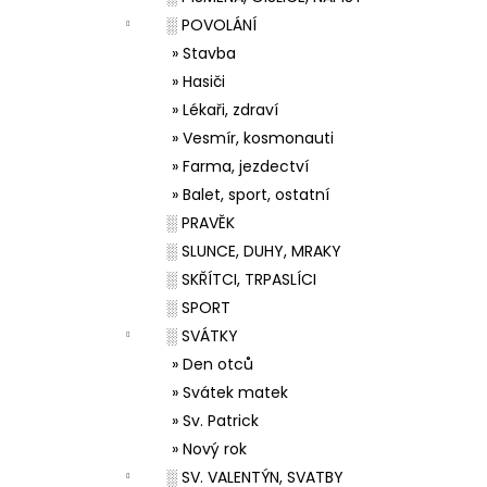
░ POVOLÁNÍ
» Stavba
» Hasiči
» Lékaři, zdraví
» Vesmír, kosmonauti
» Farma, jezdectví
» Balet, sport, ostatní
░ PRAVĚK
░ SLUNCE, DUHY, MRAKY
░ SKŘÍTCI, TRPASLÍCI
░ SPORT
░ SVÁTKY
» Den otců
» Svátek matek
» Sv. Patrick
» Nový rok
░ SV. VALENTÝN, SVATBY