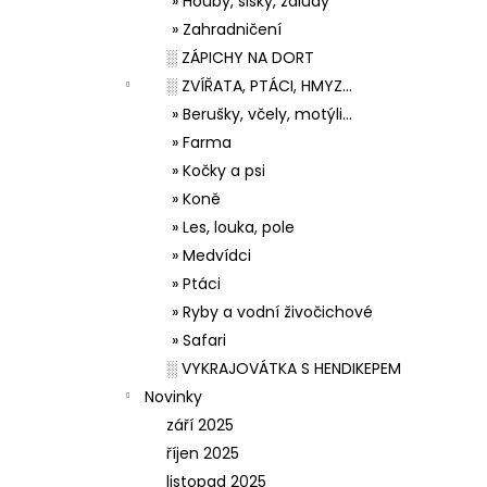
» Houby, šišky, žaludy
» Zahradničení
░ ZÁPICHY NA DORT
░ ZVÍŘATA, PTÁCI, HMYZ...
» Berušky, včely, motýli...
» Farma
» Kočky a psi
» Koně
» Les, louka, pole
» Medvídci
» Ptáci
» Ryby a vodní živočichové
» Safari
░ VYKRAJOVÁTKA S HENDIKEPEM
Novinky
září 2025
říjen 2025
listopad 2025