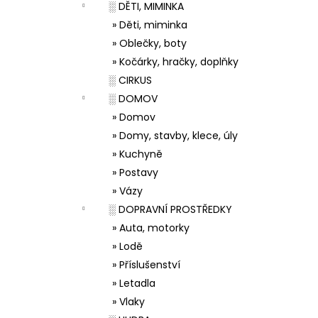
░ DĚTI, MIMINKA
» Děti, miminka
» Oblečky, boty
» Kočárky, hračky, doplňky
░ CIRKUS
░ DOMOV
» Domov
» Domy, stavby, klece, úly
» Kuchyně
» Postavy
» Vázy
░ DOPRAVNÍ PROSTŘEDKY
» Auta, motorky
» Lodě
» Příslušenství
» Letadla
» Vlaky