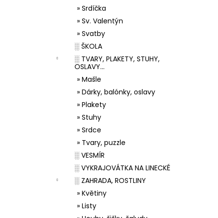
» Srdíčka
» Sv. Valentýn
» Svatby
░ ŠKOLA
░ TVARY, PLAKETY, STUHY,
OSLAVY...
» Mašle
» Dárky, balónky, oslavy
» Plakety
» Stuhy
» Srdce
» Tvary, puzzle
░ VESMÍR
░ VYKRAJOVÁTKA NA LINECKÉ
░ ZAHRADA, ROSTLINY
» Květiny
» Listy