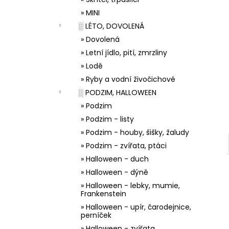
33001 ZDOBÍCÍ SÁČEK
l
» MINI
5 Kč
░ LÉTO, DOVOLENÁ
» Dovolená
» Letní jídlo, pití, zmrzliny
» Lodě
» Ryby a vodní živočichové
░ PODZIM, HALLOWEEN
» Podzim
» Podzim - listy
» Podzim - houby, šišky, žaludy
» Podzim - zvířata, ptáci
» Halloween - duch
» Halloween - dýně
» Halloween - lebky, mumie,
Frankenstein
» Halloween - upír, čarodejnice,
perníček
» Halloween - zvířata