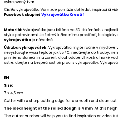
vykrajovaný tvar.
Čísl9o vykrajovátka Vám zde pomůže dohledat inspiraci či vid
Facebook skupině
Vykrajovátka Kreatif
Materiál:
Vykrajovátka jsou tištěna na 3D tiskárnách z nejkva
styk s potravinami. Je šetrný k životnímu prostředí, biologicky 
vykrajovátka
je náhodná.
Údržba vykrajovátek:
Vykrajovátka myjte ručně v mýdlové v
nevystavujte vyšší teplotě jak 55 °C, nedávejte do trouby, n
přímému slunečnímu záření, dlouhodobé vlhkosti a horké vo
ostré, dbejte na bezpečnost při práci s vykrajovátky.
Vykrajová
EN
Size:
7 x 4,5 cm
Cutter with a sharp cutting edge for a smooth and clean cut.
The ideal height of the rolled dough is 4 mm
. At this heig
The cutter number will help you to find inspiration or video t