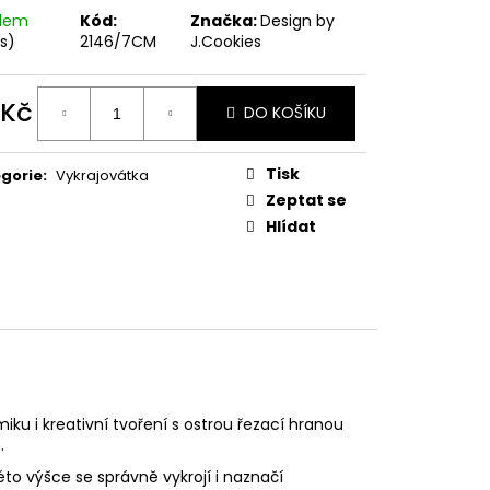
PODZIMNÍ KOLEKCE
adem
Kód:
Značka:
Design by
ks)
2146/7CM
J.Cookies
 Kč
DO KOŠÍKU
ná
:
Tisk
gorie
:
Vykrajovátka
Zeptat se
Hlídat
ku i kreativní tvoření s ostrou řezací hranou
.
éto výšce se správně vykrojí i naznačí