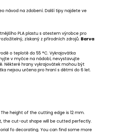
eo návod na zdobení. Další tipy najdete ve
litnějšího PLA plastu s atestem výrobce pro
rozložitelný, získaný z přírodních zdrojů.
Barva
odě o teplotě do 55 °C.
Vykrajovátka
emyjte v myčce na nádobí, nevystavujte
dě.
Některé hrany vykrajovátek mohou být
tka nejsou určena pro hraní s dětmi do 6 let.
 The height of the cutting edge is 12 mm.
ht, the cut-out shape will be cutted perfectly.
utorial fo decorating. You can find some more