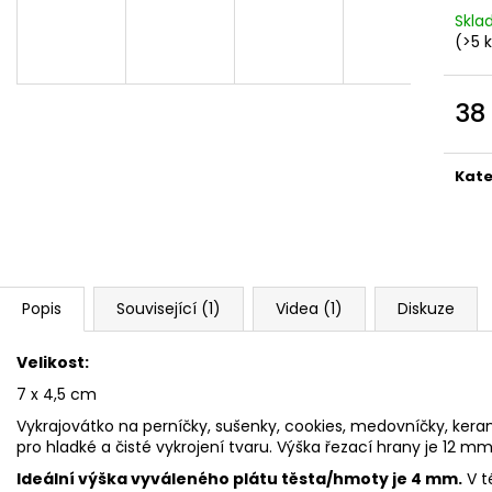
VYKRAJOVÁTKA CHRISTMAS JOY #423
VYKRAJOVÁTKA 
Skl
#1584
49 Kč
(>5 
39 Kč
38
Měr
cena
Kate
Popis
Související (1)
Videa (1)
Diskuze
Velikost:
7 x 4,5 cm
Vykrajovátko na perníčky, sušenky, cookies, medovníčky, kerami
pro hladké a čisté vykrojení tvaru. Výška řezací hrany je 12 mm
Ideální výška vyváleného plátu těsta/hmoty je 4 mm.
V t