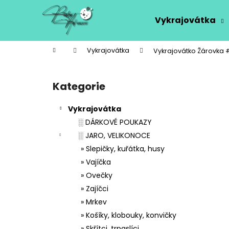
K
Přejít
na
o
Vykrajovátka
obsah
Zpět
Zpět
š
do
do
í
Domů
Vykrajovátka
Vykrajovátko Žárovka 
k
obchodu
obchodu
P
o
Kategorie
Přeskočit
s
kategorie
t
Vykrajovátka
r
░ DÁRKOVÉ POUKAZY
a
░ JARO, VELIKONOCE
n
» Slepičky, kuřátka, husy
n
» Vajíčka
í
» Ovečky
p
» Zajíčci
a
» Mrkev
n
» Košíky, klobouky, konvičky
e
» Skřítci, trpaslíci