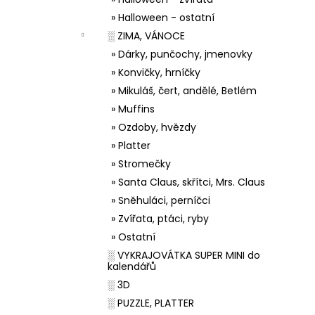
» Halloween - ostatní
░ ZIMA, VÁNOCE
» Dárky, punčochy, jmenovky
» Konvičky, hrníčky
» Mikuláš, čert, andělé, Betlém
» Muffins
» Ozdoby, hvězdy
» Platter
» Stromečky
» Santa Claus, skřítci, Mrs. Claus
» Sněhuláci, perníčci
» Zvířata, ptáci, ryby
» Ostatní
░ VYKRAJOVÁTKA SUPER MINI do
kalendářů
░ 3D
░ PUZZLE, PLATTER