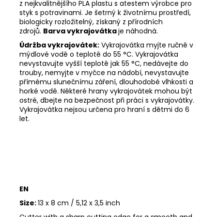
z nejkvalitnějšího PLA plastu s atestem výrobce pro
styk s potravinami. Je šetrný k životnímu prostředí,
biologicky rozložitelný, získaný z přírodních
zdrojů.
Barva vykrajovátka
je náhodná.
Údržba vykrajovátek:
Vykrajovátka myjte ručně v
mýdlové vodě o teplotě do 55
°C. Vykrajovátka
nevystavujte vyšší teplotě jak 55
°C, nedávejte do
trouby, nemyjte v myčce na nádobí, nevystavujte
přímému slunečnímu záření, dlouhodobé vlhkosti a
horké vodě. Některé hrany vykrajovátek mohou být
ostré, dbejte na bezpečnost při práci s vykrajovátky.
Vykrajovátka nejsou určena pro hraní s dětmi do 6
let.
EN
Size:
13 x 8 cm / 5,12 x 3,5 inch
Cutter with a sharp cutting edge for a smooth and