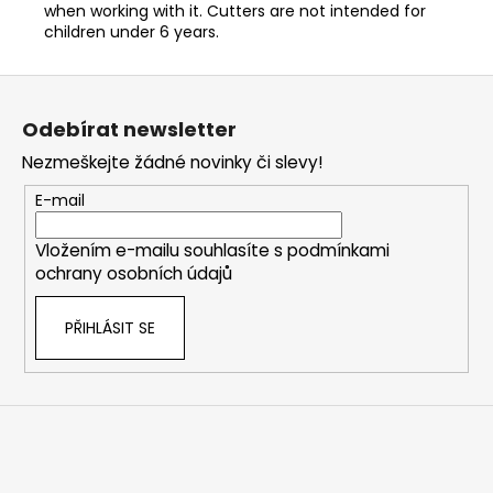
when working with it. Cutters are not intended for
children under 6 years.
Z
á
Odebírat newsletter
p
Nezmeškejte žádné novinky či slevy!
a
t
E-mail
í
Vložením e-mailu souhlasíte s
podmínkami
ochrany osobních údajů
PŘIHLÁSIT SE