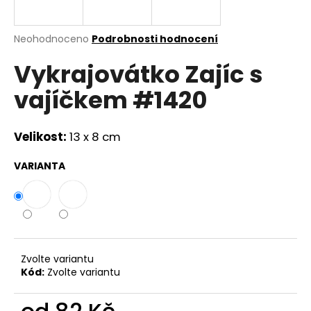
a
j
Průměrné
Neohodnoceno
Podrobnosti hodnocení
í
hodnocení
Vykrajovátko Zajíc s
produktu
t
je
?
vajíčkem #1420
0,0
z
5
hvězdiček.
Velikost:
13 x 8 cm
HLEDAT
VARIANTA
D
o
p
Zvolte variantu
o
Kód:
Zvolte variantu
r
u