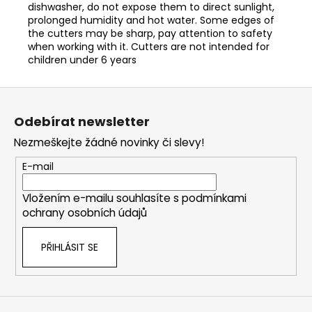
dishwasher, do not expose them to direct sunlight,
prolonged humidity and hot water. Some edges of
the cutters may be sharp, pay attention to safety
when working with it. Cutters are not intended for
children under 6 years
Z
á
Odebírat newsletter
p
Nezmeškejte žádné novinky či slevy!
a
t
E-mail
í
Vložením e-mailu souhlasíte s
podmínkami
ochrany osobních údajů
PŘIHLÁSIT SE