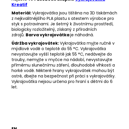
Kreatif
Materiál:
Vykrajovátka jsou tištěna na 3D tiskárnách
z nejkvalitnějšího PLA plastu s atestem výrobce pro
styk s potravinami. Je šetrný k životnímu prostředí,
biologicky rozložitelný, získaný z přírodních
zdrojů.
Barva vykrajovátka
je náhodná.
Údržba vykrajovátek:
Vykrajovátka myjte ručně v
mýdlové vodě o teplotě do 55
°C. Vykrajovátka
nevystavujte vyšší teplotě jak 55
°C, nedávejte do
trouby, nemyjte v myčce na nádobí, nevystavujte
přímému slunečnímu záření, dlouhodobé vlhkosti a
horké vodě. Některé hrany vykrajovátek mohou být
ostré, dbejte na bezpečnost při práci s vykrajovátky.
Vykrajovátka nejsou určena pro hraní s dětmi do 6
let.
EN