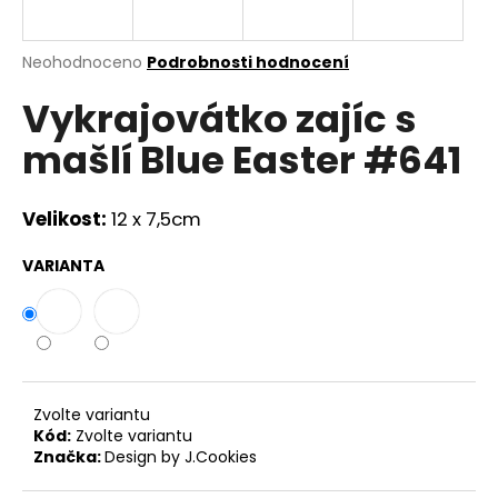
a
j
Průměrné
Neohodnoceno
Podrobnosti hodnocení
í
hodnocení
Vykrajovátko zajíc s
produktu
t
je
?
mašlí Blue Easter #641
0,0
z
5
hvězdiček.
Velikost:
12 x 7,5cm
HLEDAT
VARIANTA
D
o
p
Zvolte variantu
o
Kód:
Zvolte variantu
r
Značka:
Design by J.Cookies
u