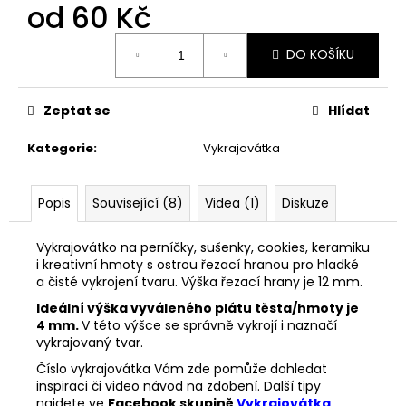
č
od
60 Kč
u
j
Měrná
DO KOŠÍKU
cena:
e
m
e
Zeptat se
Hlídat
Kategorie
:
Vykrajovátka
33001
ZDOBÍCÍ
SÁČEK
Popis
Související (8)
Videa (1)
Diskuze
5
Kč
Vykrajovátko na perníčky, sušenky, cookies, keramiku
i kreativní hmoty s ostrou řezací hranou pro hladké
a čisté vykrojení tvaru. Výška řezací hrany je 12 mm.
Ideální výška vyváleného plátu těsta/hmoty je
4 mm.
V této výšce se správně vykrojí i naznačí
vykrajovaný tvar.
Číslo vykrajovátka Vám zde pomůže dohledat
inspiraci či video návod na zdobení. Další tipy
najdete ve
Facebook skupině
Vykrajovátka