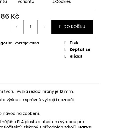
PODZIMNÍ KOLEKCE
antu
variantu
J.Cookies
d
86 Kč
ná
DO KOŠÍKU
:
Tisk
gorie
:
Vykrajovátka
Zeptat se
Hlídat
ní tvaru. Výška řezací hrany je 12 mm.
éto výšce se správně vykrojí i naznačí
eo návod na zdobení.
litnějšího PLA plastu s atestem výrobce pro
rozložitelný, získaný z přírodních zdrojů.
Barva