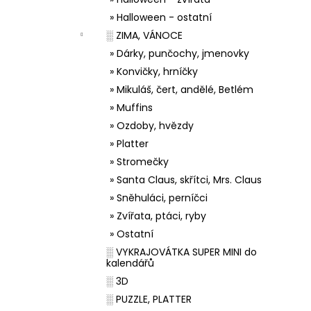
» Halloween - ostatní
░ ZIMA, VÁNOCE
» Dárky, punčochy, jmenovky
» Konvičky, hrníčky
» Mikuláš, čert, andělé, Betlém
» Muffins
» Ozdoby, hvězdy
» Platter
» Stromečky
» Santa Claus, skřítci, Mrs. Claus
» Sněhuláci, perníčci
» Zvířata, ptáci, ryby
» Ostatní
░ VYKRAJOVÁTKA SUPER MINI do
kalendářů
░ 3D
░ PUZZLE, PLATTER