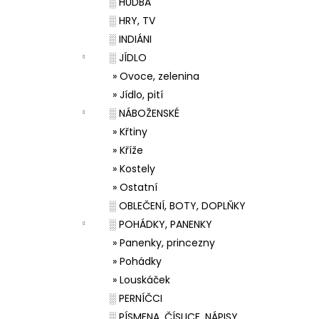
░ HUDBA
░ HRY, TV
░ INDIÁNI
░ JÍDLO
» Ovoce, zelenina
» Jídlo, pití
░ NÁBOŽENSKÉ
» Křtiny
» Kříže
» Kostely
» Ostatní
░ OBLEČENÍ, BOTY, DOPLŇKY
░ POHÁDKY, PANENKY
» Panenky, princezny
» Pohádky
» Louskáček
░ PERNÍČCI
░ PÍSMENA, ČÍSLICE, NÁPISY