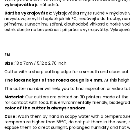
vykrajovátka
je náhodná.
Údržba vykrajovátek:
Vykrajovátka myjte ručně v mýdlové v
nevystavujte vyšší teplotě jak 55
°C, nedávejte do trouby, ne
přímému slunečnímu záření, dlouhodobé vlhkosti a horké vod
ostré, dbejte na bezpečnost při práci s vykrajovátky. Vykrajová
EN
Size:
13 x 7cm / 5,12 x 2,76 inch
Cutter with a sharp cutting edge for a smooth and clean cut.
The ideal height of the rolled dough is 4 mm
. At this heig
The cutter number will help you to find inspiration or video tu
Material:
Our cutters are printed on 3D printers made of the h
for contact with food. It is environmentally friendly, biodegr
color of the cutter is always random.
Care:
Wash them by hand in soapy water with a temperature 
temperature higher than 55°C, do not put them in the oven, 
expose them to direct sunlight, prolonged humidity and hot 