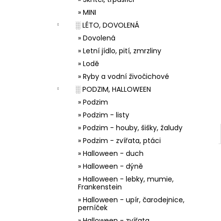
33001 ZDOBÍCÍ SÁČEK
l
» MINI
5 Kč
░ LÉTO, DOVOLENÁ
» Dovolená
» Letní jídlo, pití, zmrzliny
» Lodě
» Ryby a vodní živočichové
░ PODZIM, HALLOWEEN
» Podzim
» Podzim - listy
» Podzim - houby, šišky, žaludy
» Podzim - zvířata, ptáci
» Halloween - duch
» Halloween - dýně
» Halloween - lebky, mumie,
Frankenstein
» Halloween - upír, čarodejnice,
perníček
» Halloween - zvířata