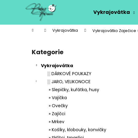
K
Přejít
na
o
Vykrajovátka
obsah
Zpět
Zpět
š
do
do
í
Domů
Vykrajovátka
Vykrajovátko Zaječice
k
obchodu
obchodu
P
o
Kategorie
Přeskočit
s
kategorie
t
Vykrajovátka
r
░ DÁRKOVÉ POUKAZY
a
░ JARO, VELIKONOCE
n
» Slepičky, kuřátka, husy
n
» Vajíčka
í
» Ovečky
p
» Zajíčci
a
» Mrkev
n
» Košíky, klobouky, konvičky
e
» Skřítci, trpaslíci