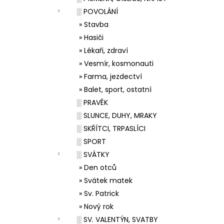
░ POVOLÁNÍ
» Stavba
» Hasiči
» Lékaři, zdraví
» Vesmír, kosmonauti
» Farma, jezdectví
» Balet, sport, ostatní
░ PRAVĚK
░ SLUNCE, DUHY, MRAKY
░ SKŘÍTCI, TRPASLÍCI
░ SPORT
░ SVÁTKY
» Den otců
» Svátek matek
» Sv. Patrick
» Nový rok
░ SV. VALENTÝN, SVATBY