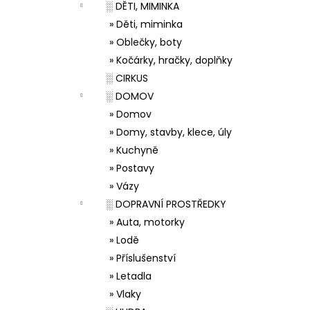
░ DĚTI, MIMINKA
» Děti, miminka
» Oblečky, boty
» Kočárky, hračky, doplňky
░ CIRKUS
░ DOMOV
» Domov
» Domy, stavby, klece, úly
» Kuchyně
» Postavy
» Vázy
░ DOPRAVNÍ PROSTŘEDKY
» Auta, motorky
» Lodě
» Příslušenství
» Letadla
» Vlaky