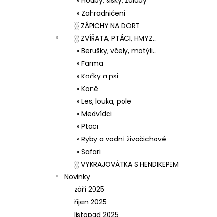
» Houby, šišky, žaludy
» Zahradničení
░ ZÁPICHY NA DORT
░ ZVÍŘATA, PTÁCI, HMYZ...
» Berušky, včely, motýli...
» Farma
» Kočky a psi
» Koně
» Les, louka, pole
» Medvídci
» Ptáci
» Ryby a vodní živočichové
» Safari
░ VYKRAJOVÁTKA S HENDIKEPEM
Novinky
září 2025
říjen 2025
listopad 2025