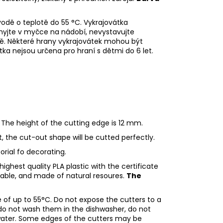
odě o teplotě do 55
°C. Vykrajovátka
myjte v myčce na nádobí, nevystavujte
ě. Některé hrany vykrajovátek mohou být
tka nejsou určena pro hraní s dětmi do 6 let.
 The height of the cutting edge is 12 mm.
ht, the cut-out shape will be cutted perfectly.
torial fo decorating.
ighest quality PLA plastic with the certificate
adable, and made of natural resoures.
The
of up to 55°C. Do not expose the cutters to a
do not wash them in the dishwasher, do not
water. Some edges of the cutters may be