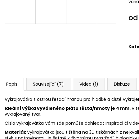
VYKRAJOVÁTKA CHRISTMAS JOY #423
VYKRAJOVÁTKA 
vari
#1584
49 Kč
39 Kč
o
Měr
cena
Kate
Popis
Související (7)
Videa (1)
Diskuze
Vykrajovátko s ostrou řezací hranou pro hladké a čisté vykroje
Ideální výška vyváleného plátu těsta/hmoty je 4 mm.
V t
vykrajovaný tvar.
Číslo vykrajovátka Vám zde pomůže dohledat inspiraci či vid
Materiál:
Vykrajovátka jsou tištěna na 3D tiskárnách z nejkva
styk s potravinami. Je šetrný k životnímu prostředí, biologicky 