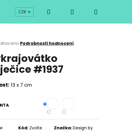
Hledat
Přihlášení
Nákupní
prodej
Kurzy
Odkazy
O vykrajovátkách
CZK
košík
rné
odnoceno
Podrobnosti hodnocení
cení
krajovátko
ktu
ječice #1937
ček.
kost:
13 x 7 cm
ANTA
Následující
te
Kód:
Zvolte
Značka:
Design by