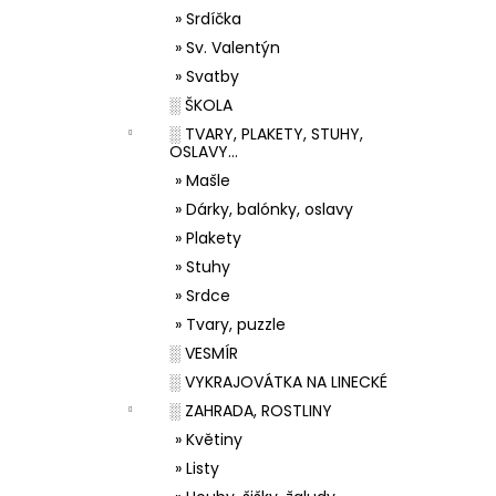
» Srdíčka
» Sv. Valentýn
» Svatby
░ ŠKOLA
░ TVARY, PLAKETY, STUHY,
OSLAVY...
» Mašle
» Dárky, balónky, oslavy
» Plakety
» Stuhy
» Srdce
» Tvary, puzzle
░ VESMÍR
░ VYKRAJOVÁTKA NA LINECKÉ
░ ZAHRADA, ROSTLINY
» Květiny
» Listy