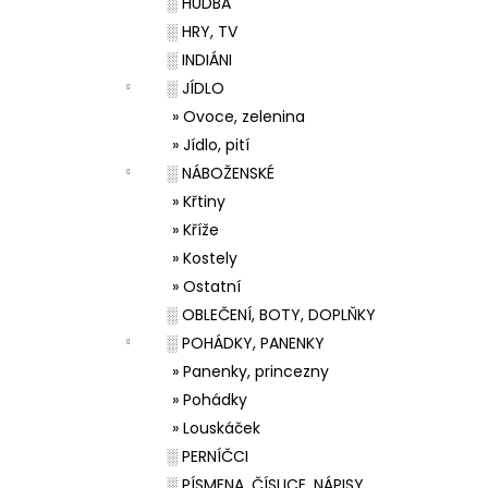
░ HUDBA
░ HRY, TV
░ INDIÁNI
░ JÍDLO
» Ovoce, zelenina
» Jídlo, pití
░ NÁBOŽENSKÉ
» Křtiny
» Kříže
» Kostely
» Ostatní
░ OBLEČENÍ, BOTY, DOPLŇKY
░ POHÁDKY, PANENKY
» Panenky, princezny
» Pohádky
» Louskáček
░ PERNÍČCI
░ PÍSMENA, ČÍSLICE, NÁPISY