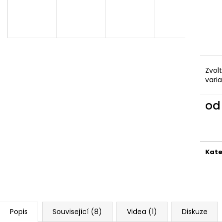
VYKRAJOVÁTKA CHRISTMAS JOY #423
VYKRAJOVÁTKA 
#1584
49 Kč
39 Kč
Zvol
vari
o
Měr
cena
Kate
Popis
Související (8)
Videa (1)
Diskuze