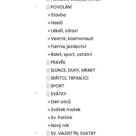
░ POVOLÁNÍ
» Stavba
» Hasiči
» Lékaři, zdraví
» Vesmír, kosmonauti
» Farma, jezdectví
» Balet, sport, ostatní
░ PRAVĚK
░ SLUNCE, DUHY, MRAKY
░ SKŘÍTCI, TRPASLÍCI
░ SPORT
░ SVÁTKY
» Den otců
» Svátek matek
» Sv. Patrick
» Nový rok
░ SV. VALENTÝN, SVATBY