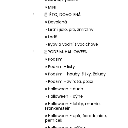
33001 ZDOBÍCÍ SÁČEK
l
» MINI
5 Kč
░ LÉTO, DOVOLENÁ
» Dovolená
» Letní jídlo, pití, zmrzliny
» Lodě
» Ryby a vodní živočichové
░ PODZIM, HALLOWEEN
» Podzim
» Podzim - listy
» Podzim - houby, šišky, žaludy
» Podzim - zvířata, ptáci
» Halloween - duch
» Halloween - dýně
» Halloween - lebky, mumie,
Frankenstein
» Halloween - upír, čarodejnice,
perníček
» Halloween - zvířata