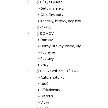
░ DĚTI, MIMINKA
» Děti, miminka
» Oblečky, boty
» Kočárky, hračky, doplňky
░ CIRKUS
░ DOMOV
» Domov
» Domy, stavby, klece, úly
» Kuchyně
» Postavy
» Vázy
░ DOPRAVNÍ PROSTŘEDKY
» Auta, motorky
» Lodě
» Příslušenství
» Letadla
» Vlaky