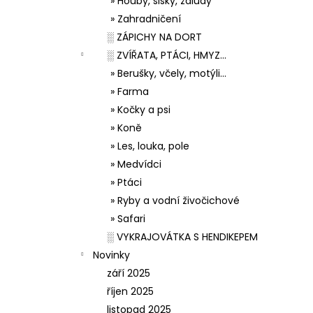
» Houby, šišky, žaludy
» Zahradničení
░ ZÁPICHY NA DORT
░ ZVÍŘATA, PTÁCI, HMYZ...
» Berušky, včely, motýli...
» Farma
» Kočky a psi
» Koně
» Les, louka, pole
» Medvídci
» Ptáci
» Ryby a vodní živočichové
» Safari
░ VYKRAJOVÁTKA S HENDIKEPEM
Novinky
září 2025
říjen 2025
listopad 2025