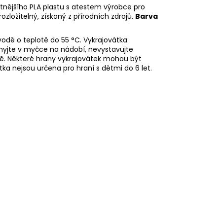
litnějšího PLA plastu s atestem výrobce pro
rozložitelný, získaný z přírodních zdrojů.
Barva
odě o teplotě do 55
°C. Vykrajovátka
myjte v myčce na nádobí, nevystavujte
ě. Některé hrany vykrajovátek mohou být
tka nejsou určena pro hraní s dětmi do 6 let.