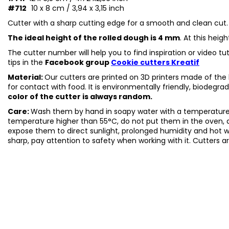
#712
10 x 8 cm / 3,94 x 3,15 inch
Cutter with a sharp cutting edge for a smooth and clean cut.
The ideal height of the rolled dough is 4 mm
. At this heig
The cutter number will help you to find inspiration or video t
tips in the
Facebook group
Cookie cutters Kreatif
Material:
Our cutters are printed on 3D printers made of the h
for contact with food. It is environmentally friendly, biodegr
color of the cutter is always random.
Care:
Wash them by hand in soapy water with a temperature 
temperature higher than 55°C, do not put them in the oven, 
expose them to direct sunlight, prolonged humidity and hot 
sharp, pay attention to safety when working with it. Cutters a