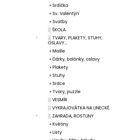
» Srdíčka
» Sv. Valentýn
» Svatby
░ ŠKOLA
░ TVARY, PLAKETY, STUHY,
OSLAVY...
» Mašle
» Dárky, balónky, oslavy
» Plakety
» Stuhy
» Srdce
» Tvary, puzzle
░ VESMÍR
░ VYKRAJOVÁTKA NA LINECKÉ
░ ZAHRADA, ROSTLINY
» Květiny
» Listy