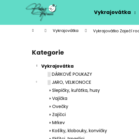
K
Přejít
na
o
Vykrajovátka
obsah
Zpět
Zpět
š
do
do
í
Domů
Vykrajovátka
Vykrajovátko Zaječí ro
k
obchodu
obchodu
P
o
Kategorie
Přeskočit
s
kategorie
t
Vykrajovátka
r
░ DÁRKOVÉ POUKAZY
a
░ JARO, VELIKONOCE
n
» Slepičky, kuřátka, husy
n
» Vajíčka
í
» Ovečky
p
» Zajíčci
a
» Mrkev
n
» Košíky, klobouky, konvičky
e
» Skřítci, trpaslíci