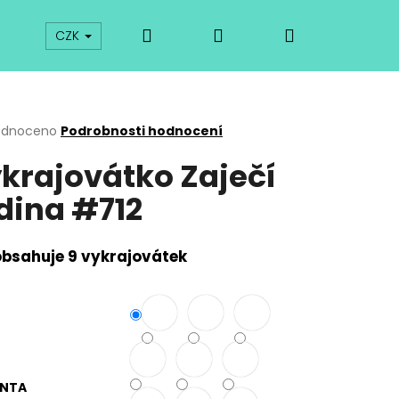
Hledat
Přihlášení
Nákupní
prodej
Kurzy
Odkazy
O vykrajovátkách
CZK
košík
rné
odnoceno
Podrobnosti hodnocení
cení
krajovátko Zaječí
ktu
dina #712
ček.
obsahuje 9 vykrajovátek
Následující
ANTA