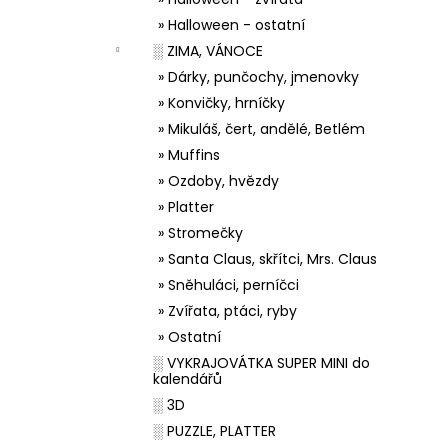
» Halloween - ostatní
░ ZIMA, VÁNOCE
» Dárky, punčochy, jmenovky
» Konvičky, hrníčky
» Mikuláš, čert, andělé, Betlém
» Muffins
» Ozdoby, hvězdy
» Platter
» Stromečky
» Santa Claus, skřítci, Mrs. Claus
» Sněhuláci, perníčci
» Zvířata, ptáci, ryby
» Ostatní
░ VYKRAJOVÁTKA SUPER MINI do
kalendářů
░ 3D
░ PUZZLE, PLATTER