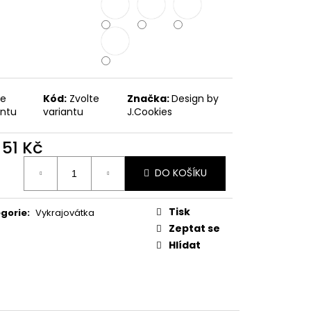
PODZIMNÍ KOLEKCE
te
Kód:
Zvolte
Značka:
Design by
antu
variantu
J.Cookies
d
51 Kč
ná
DO KOŠÍKU
:
Tisk
gorie
:
Vykrajovátka
Zeptat se
Hlídat