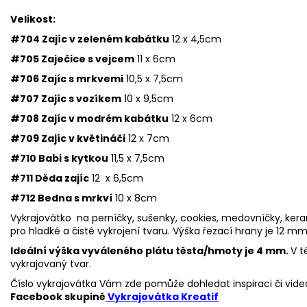
Velikost:
#704 Zajíc v zeleném kabátku
12 x 4,5cm
#705 Zaječice s vejcem
11 x 6cm
#706 Zajíc s mrkvemi
10,5 x 7,5cm
#707 Zajíc s vozíkem
10 x 9,5cm
#708 Zajíc v modrém kabátku
12 x 6cm
#709 Zajíc v květináči
12 x 7cm
#710 Babi s kytkou
11,5 x 7,5cm
#711 Děda zajíc
12 x 6,5cm
#712 Bedna s mrkví
10 x 8cm
Vykrajovátko na perníčky, sušenky, cookies, medovníčky, keram
pro hladké a čisté vykrojení tvaru. Výška řezací hrany je 12 mm
Ideální výška vyváleného plátu těsta/hmoty je 4 mm.
V t
vykrajovaný tvar.
Číslo vykrajovátka Vám zde pomůže dohledat inspiraci či vide
Facebook skupině
Vykrajovátka Kreatif