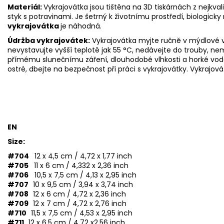
Materiál:
Vykrajovátka jsou tištěna na 3D tiskárnách z nejkva
styk s potravinami. Je šetrný k životnímu prostředí, biologicky 
vykrajovátka
je náhodná.
Údržba vykrajovátek:
Vykrajovátka myjte ručně v mýdlové v
nevystavujte vyšší teplotě jak 55
°C, nedávejte do trouby, ne
přímému slunečnímu záření, dlouhodobé vlhkosti a horké vod
ostré, dbejte na bezpečnost při práci s vykrajovátky. Vykrajová
EN
Size:
#704
12 x 4,5 cm / 4,72 x 1,77 inch
#705
11 x 6 cm / 4,332 x 2,36 inch
#706
10,5 x 7,5 cm / 4,13 x 2,95 inch
#707
10 x 9,5 cm / 3,94 x 3,74 inch
#708
12 x 6 cm / 4,72 x 2,36 inch
#709
12 x 7 cm / 4,72 x 2,76 inch
#710
11,5 x 7,5 cm / 4,53 x 2,95 inch
#711
12 x 6,5 cm / 4.72 x2,56 inch