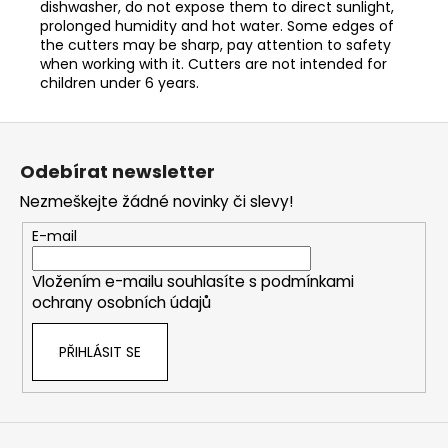
dishwasher, do not expose them to direct sunlight,
prolonged humidity and hot water. Some edges of
the cutters may be sharp, pay attention to safety
when working with it. Cutters are not intended for
children under 6 years.
Z
á
Odebírat newsletter
p
Nezmeškejte žádné novinky či slevy!
a
t
E-mail
í
Vložením e-mailu souhlasíte s
podmínkami
ochrany osobních údajů
PŘIHLÁSIT SE