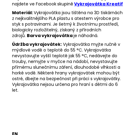
najdete ve Facebook
skupině
Vykrajovátka Kreatif
Materiál:
Vykrajovátka jsou tištěna na 3D tiskárnách
z nejkvalitnějšího PLA plastu s atestem výrobce pro
styk s potravinami. Je šetrný k životnímu prostředí,
biologicky rozložitelný, získaný z přírodních
zdrojů.
Barva vykrajovátka
je náhodná.
Údržba vykrajovátek:
Vykrajovátka myjte ručně v
mýdlové vodě o teplotě do 55
°C. Vykrajovátka
nevystavujte vyšší teplotě jak 55
°C, nedávejte do
trouby, nemyjte v myčce na nádobí, nevystavujte
přímému slunečnímu záření, dlouhodobé vlhkosti a
horké vodě. Některé hrany vykrajovátek mohou být
ostré, dbejte na bezpečnost při práci s vykrajovátky.
Vykrajovátka nejsou určena pro hraní s dětmi do 6
let.
EN