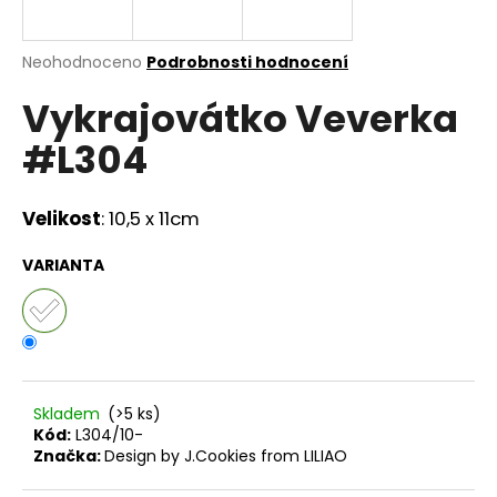
a
j
Průměrné
Neohodnoceno
Podrobnosti hodnocení
í
hodnocení
Vykrajovátko Veverka
produktu
t
je
?
#L304
0,0
z
5
hvězdiček.
Velikost
:
10,5 x 11cm
HLEDAT
VARIANTA
D
o
p
Skladem
(>5 ks)
o
Kód:
L304/10-
r
Značka:
Design by J.Cookies from LILIAO
u