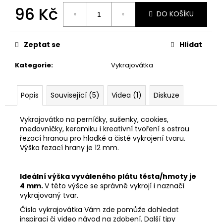
č
96 Kč
u
DO KOŠÍKU
j
Měrná
e
cena:
m
Zeptat se
Hlídat
e
Kategorie
:
Vykrajovátka
33001
ZDOBÍCÍ
Popis
Související (5)
Videa (1)
Diskuze
SÁČEK
5
Vykrajovátko na perníčky, sušenky, cookies,
Kč
medovníčky, keramiku i kreativní tvoření s ostrou
řezací hranou pro hladké a čisté vykrojení tvaru.
Výška řezací hrany je 12 mm.
Ideální výška vyváleného plátu těsta/hmoty je
4 mm.
V této výšce se správně vykrojí i naznačí
vykrajovaný tvar.
Číslo vykrajovátka Vám zde pomůže dohledat
inspiraci či video návod na zdobení. Další tipy