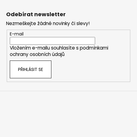
Z
á
Odebírat newsletter
p
Nezmeškejte žádné novinky či slevy!
a
t
E-mail
í
Vložením e-mailu souhlasíte s
podmínkami
ochrany osobních údajů
PŘIHLÁSIT SE