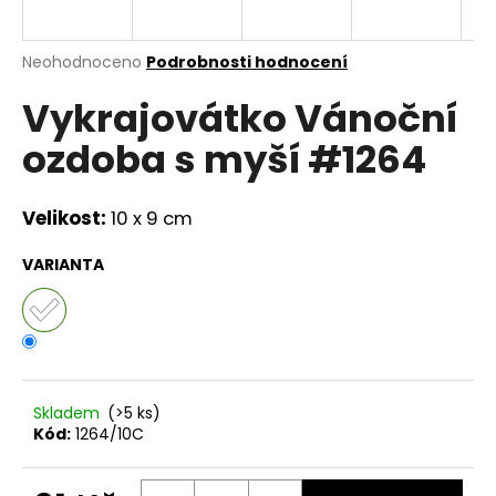
a
j
Průměrné
Neohodnoceno
Podrobnosti hodnocení
í
hodnocení
Vykrajovátko Vánoční
produktu
t
je
?
ozdoba s myší #1264
0,0
z
5
hvězdiček.
Velikost:
10 x 9 cm
HLEDAT
VARIANTA
D
o
p
Skladem
(>5 ks)
o
Kód:
1264/10C
r
u