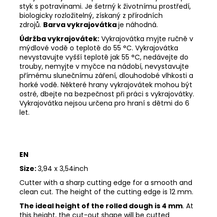
styk s potravinami. Je šetrný k životnímu prostředí,
biologicky rozložitelný, získaný z přírodních
zdrojů.
Barva vykrajovátka
je náhodná.
Údržba vykrajovátek:
Vykrajovátka myjte ručně v
mýdlové vodě o teplotě do 55
°C. Vykrajovátka
nevystavujte vyšší teplotě jak 55
°C, nedávejte do
trouby, nemyjte v myčce na nádobí, nevystavujte
přímému slunečnímu záření, dlouhodobé vlhkosti a
horké vodě. Některé hrany vykrajovátek mohou být
ostré, dbejte na bezpečnost při práci s vykrajovátky.
Vykrajovátka nejsou určena pro hraní s dětmi do 6
let.
EN
Size:
3,94 x 3,54inch
Cutter with a sharp cutting edge for a smooth and
clean cut. The height of the cutting edge is 12 mm.
The ideal height of the rolled dough is 4 mm
. At
this height, the cut-out shape will be cutted