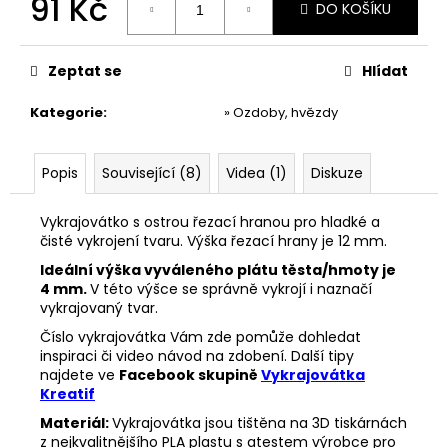
91 Kč
č
DO KOŠÍKU
u
Měrná
j
cena:
e
Zeptat se
Hlídat
m
e
Kategorie
:
» Ozdoby, hvězdy
VYKRAJOVÁTKA
Popis
Související (8)
Videa (1)
Diskuze
ŠKOLA
#860
Vykrajovátko s ostrou řezací hranou pro hladké a
37
čisté vykrojení tvaru. Výška řezací hrany je 12 mm.
Kč
Ideální výška vyváleného plátu těsta/hmoty je
4 mm.
V této výšce se správně vykrojí i naznačí
vykrajovaný tvar.
Číslo vykrajovátka Vám zde pomůže dohledat
inspiraci či video návod na zdobení. Další tipy
najdete ve
Facebook skupině
Vykrajovátka
Kreatif
Materiál:
Vykrajovátka jsou tištěna na 3D tiskárnách
z nejkvalitnějšího PLA plastu s atestem výrobce pro