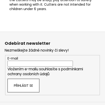
when working with it. Cutters are not intended for
children under 6 years.
Z
á
Odebírat newsletter
p
Nezmeškejte žádné novinky či slevy!
a
t
E-mail
í
Vložením e-mailu souhlasíte s
podmínkami
ochrany osobních údajů
PŘIHLÁSIT SE