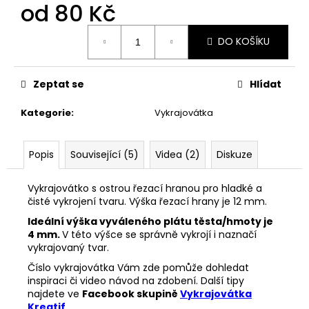
č
od
80 Kč
u
j
Měrná
DO KOŠÍKU
cena:
e
m
e
Zeptat se
Hlídat
Kategorie
:
Vykrajovátka
VYKRAJOVÁTKA
CHRISTMAS
JOY
#423
Popis
Související (5)
Videa (2)
Diskuze
49
Kč
Vykrajovátko s ostrou řezací hranou pro hladké a
čisté vykrojení tvaru. Výška řezací hrany je 12 mm.
Ideální výška vyváleného plátu těsta/hmoty je
4 mm.
V této výšce se správně vykrojí i naznačí
vykrajovaný tvar.
Číslo vykrajovátka Vám zde pomůže dohledat
inspiraci či video návod na zdobení. Další tipy
najdete ve
Facebook skupině
Vykrajovátka
Kreatif