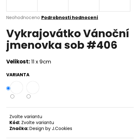
a
j
Průměrné
Neohodnoceno
Podrobnosti hodnocení
í
hodnocení
Vykrajovátko Vánoční
produktu
t
je
?
jmenovka sob #406
0,0
z
5
hvězdiček.
Velikost:
11 x 9cm
HLEDAT
VARIANTA
D
o
p
Zvolte variantu
o
Kód:
Zvolte variantu
r
Značka:
Design by J.Cookies
u