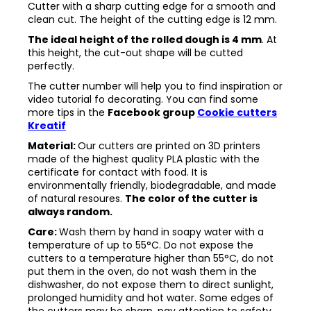
Cutter with a sharp cutting edge for a smooth and
clean cut. The height of the cutting edge is 12 mm.
The ideal height of the rolled dough is 4 mm
. At
this height, the cut-out shape will be cutted
perfectly.
The cutter number will help you to find inspiration or
video tutorial fo decorating. You can find some
more tips in the
Facebook group
Cookie cutters
Kreatif
Material:
Our cutters are printed on 3D printers
made of the highest quality PLA plastic with the
certificate for contact with food. It is
environmentally friendly, biodegradable, and made
of natural resoures.
The color of the cutter is
always random.
Care:
Wash them by hand in soapy water with a
temperature of up to 55°C. Do not expose the
cutters to a temperature higher than 55°C, do not
put them in the oven, do not wash them in the
dishwasher, do not expose them to direct sunlight,
prolonged humidity and hot water. Some edges of
the cutters may be sharp, pay attention to safety