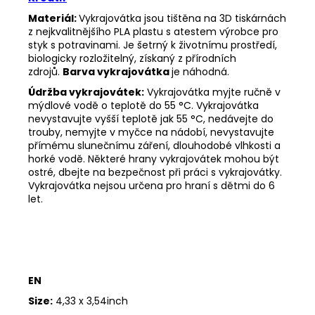
Materiál:
Vykrajovátka jsou tištěna na 3D tiskárnách
z nejkvalitnějšího PLA plastu s atestem výrobce pro
styk s potravinami. Je šetrný k životnímu prostředí,
biologicky rozložitelný, získaný z přírodních
zdrojů.
Barva vykrajovátka
je náhodná.
Údržba vykrajovátek:
Vykrajovátka myjte ručně v
mýdlové vodě o teplotě do 55
°C. Vykrajovátka
nevystavujte vyšší teplotě jak 55
°C, nedávejte do
trouby, nemyjte v myčce na nádobí, nevystavujte
přímému slunečnímu záření, dlouhodobé vlhkosti a
horké vodě. Některé hrany vykrajovátek mohou být
ostré, dbejte na bezpečnost při práci s vykrajovátky.
Vykrajovátka nejsou určena pro hraní s dětmi do 6
let.
EN
Size:
4,33 x 3,54inch