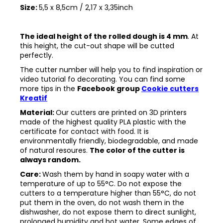
Size:
5,5 x 8,5cm / 2,17 x 3,35inch
The ideal height of the rolled dough is 4 mm
. At
this height, the cut-out shape will be cutted
perfectly.
The cutter number will help you to find inspiration or
video tutorial fo decorating. You can find some
more tips in the
Facebook group
Cookie cutters
Kreatif
Material:
Our cutters are printed on 3D printers
made of the highest quality PLA plastic with the
certificate for contact with food. It is
environmentally friendly, biodegradable, and made
of natural resoures.
The color of the cutter is
always random.
Care:
Wash them by hand in soapy water with a
temperature of up to 55°C. Do not expose the
cutters to a temperature higher than 55°C, do not
put them in the oven, do not wash them in the
dishwasher, do not expose them to direct sunlight,
prolonged humidity and hot water. Some edges of