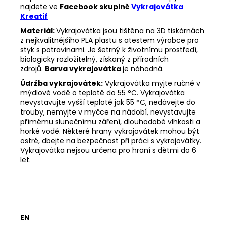
najdete ve
Facebook skupině
Vykrajovátka
Kreatif
Materiál:
Vykrajovátka jsou tištěna na 3D tiskárnách
z nejkvalitnějšího PLA plastu s atestem výrobce pro
styk s potravinami. Je šetrný k životnímu prostředí,
biologicky rozložitelný, získaný z přírodních
zdrojů.
Barva vykrajovátka
je náhodná.
Údržba vykrajovátek:
Vykrajovátka myjte ručně v
mýdlové vodě o teplotě do 55
°C. Vykrajovátka
nevystavujte vyšší teplotě jak 55
°C, nedávejte do
trouby, nemyjte v myčce na nádobí, nevystavujte
přímému slunečnímu záření, dlouhodobé vlhkosti a
horké vodě. Některé hrany vykrajovátek mohou být
ostré, dbejte na bezpečnost při práci s vykrajovátky.
Vykrajovátka nejsou určena pro hraní s dětmi do 6
let.
EN