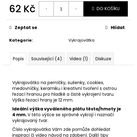
č
62 Kč
u
DO KOŠÍKU
j
Měrná
e
cena:
m
Zeptat se
Hlídat
e
Kategorie
:
Vykrajovátka
33001
ZDOBÍCÍ
Popis
Související (4)
Videa (1)
Diskuze
SÁČEK
5
Kč
Vykrajovátko na perníčky, sušenky, cookies,
medovníčky, keramiku i kreativní tvoření s ostrou
řezací hranou pro hladké a čisté vykrojení tvaru.
Výška řezací hrany je 12 mm.
Ideální výška vyváleného plátu těsta/hmoty je
4 mm.
V této výšce se správně vykrojí i naznačí
vykrajovaný tvar.
Číslo vykrajovátka Vám zde pomůže dohledat
inspiraci či video návod na zdobení. Další tipy