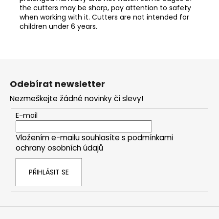
the cutters may be sharp, pay attention to safety
when working with it. Cutters are not intended for
children under 6 years.
Z
á
Odebírat newsletter
p
Nezmeškejte žádné novinky či slevy!
a
t
E-mail
í
Vložením e-mailu souhlasíte s
podmínkami
ochrany osobních údajů
PŘIHLÁSIT SE