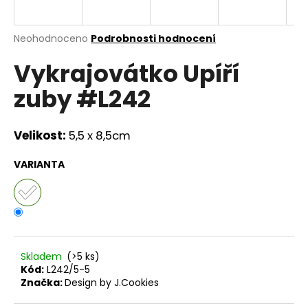
a
j
Průměrné
Neohodnoceno
Podrobnosti hodnocení
í
hodnocení
Vykrajovátko Upíří
produktu
t
je
?
zuby #L242
0,0
z
5
hvězdiček.
Velikost:
5,5 x 8,5cm
HLEDAT
VARIANTA
D
o
p
Skladem
(>5 ks)
o
Kód:
L242/5-5
r
Značka:
Design by J.Cookies
u