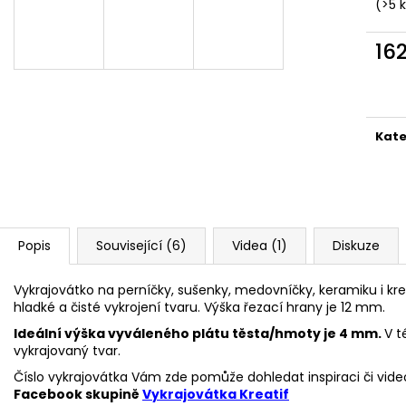
VYKRAJOVÁTKA CHRISTMAS JOY #423
VYKRAJOVÁTKA 
(>5 
#1584
49 Kč
39 Kč
16
Měr
cena
Kate
Popis
Související (6)
Videa (1)
Diskuze
Vykrajovátko na perníčky, sušenky, medovníčky, keramiku i kre
hladké a čisté vykrojení tvaru. Výška řezací hrany je 12 mm.
Ideální výška vyváleného plátu těsta/hmoty je 4 mm.
V t
vykrajovaný tvar.
Číslo vykrajovátka Vám zde pomůže dohledat inspiraci či vide
Facebook skupině
Vykrajovátka Kreatif