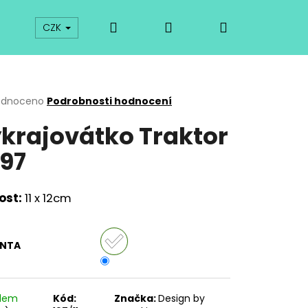
Hledat
Přihlášení
Nákupní
prodej
Kurzy
Odkazy
O vykrajovátkách
CZK
košík
rné
odnoceno
Podrobnosti hodnocení
cení
krajovátko Traktor
ktu
97
ček.
ost:
11 x 12cm
ANTA
Následující
adem
Kód:
Značka:
Design by