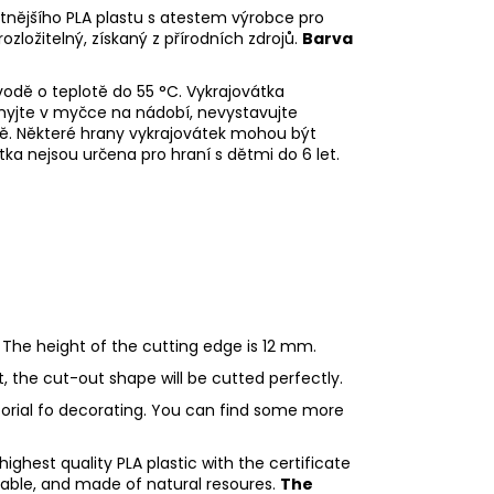
litnějšího PLA plastu s atestem výrobce pro
rozložitelný, získaný z přírodních zdrojů.
Barva
odě o teplotě do 55
°C. Vykrajovátka
myjte v myčce na nádobí, nevystavujte
ě. Některé hrany vykrajovátek mohou být
tka nejsou určena pro hraní s dětmi do 6 let.
 The height of the cutting edge is 12 mm.
ht, the cut-out shape will be cutted perfectly.
utorial fo decorating. You can find some more
ighest quality PLA plastic with the certificate
adable, and made of natural resoures.
The