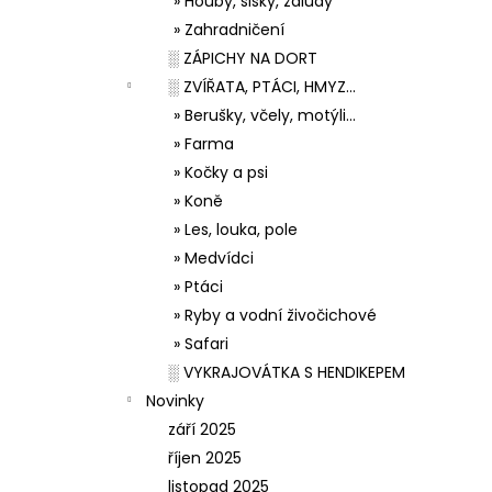
» Houby, šišky, žaludy
» Zahradničení
░ ZÁPICHY NA DORT
░ ZVÍŘATA, PTÁCI, HMYZ...
» Berušky, včely, motýli...
» Farma
» Kočky a psi
» Koně
» Les, louka, pole
» Medvídci
» Ptáci
» Ryby a vodní živočichové
» Safari
░ VYKRAJOVÁTKA S HENDIKEPEM
Novinky
září 2025
říjen 2025
listopad 2025