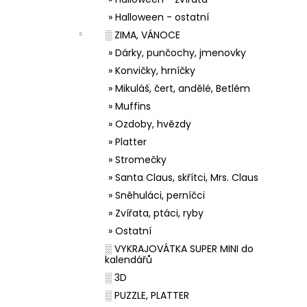
» Halloween - ostatní
░ ZIMA, VÁNOCE
» Dárky, punčochy, jmenovky
» Konvičky, hrníčky
» Mikuláš, čert, andělé, Betlém
» Muffins
» Ozdoby, hvězdy
» Platter
» Stromečky
» Santa Claus, skřítci, Mrs. Claus
» Sněhuláci, perníčci
» Zvířata, ptáci, ryby
» Ostatní
░ VYKRAJOVÁTKA SUPER MINI do
kalendářů
░ 3D
░ PUZZLE, PLATTER