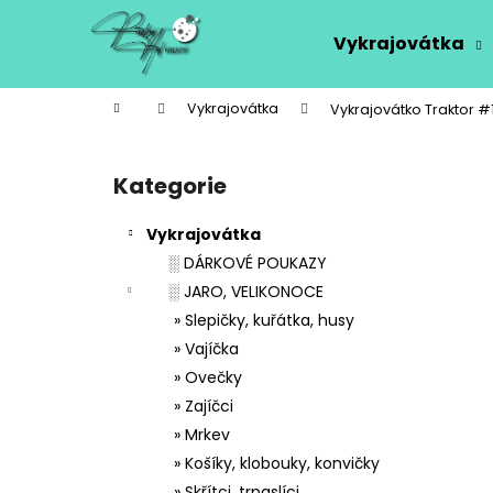
K
Přejít
na
o
Vykrajovátka
obsah
Zpět
Zpět
š
do
do
í
Domů
Vykrajovátka
Vykrajovátko Traktor #
k
obchodu
obchodu
P
o
Kategorie
Přeskočit
s
kategorie
t
Vykrajovátka
r
░ DÁRKOVÉ POUKAZY
a
░ JARO, VELIKONOCE
n
» Slepičky, kuřátka, husy
n
» Vajíčka
í
» Ovečky
p
» Zajíčci
a
» Mrkev
n
» Košíky, klobouky, konvičky
e
» Skřítci, trpaslíci