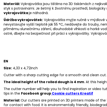
Materiál:
Vykrajovátka jsou tištěna na 3D tiskárnách z nejkva
styk s potravinami. Je šetrný k životnímu prostředí, biologicky 
vykrajovátka
je náhodná.
Údržba vykrajovátek:
Vykrajovátka myjte ručně v mýdlové v
nevystavujte vyšší teplotě jak 55
°C, nedávejte do trouby, ne
přímému slunečnímu záření, dlouhodobé vlhkosti a horké vod
ostré, dbejte na bezpečnost při práci s vykrajovátky. Vykrajová
EN
Size:
4,33 x 4,72inch
Cutter with a sharp cutting edge for a smooth and clean cut.
The ideal height of the rolled dough is 4 mm
. At this heig
The cutter number will help you to find inspiration or video t
tips in the
Facebook group
Cookie cutters Kreatif
Material:
Our cutters are printed on 3D printers made of the h
for contact with food. It is environmentally friendly, biodegr