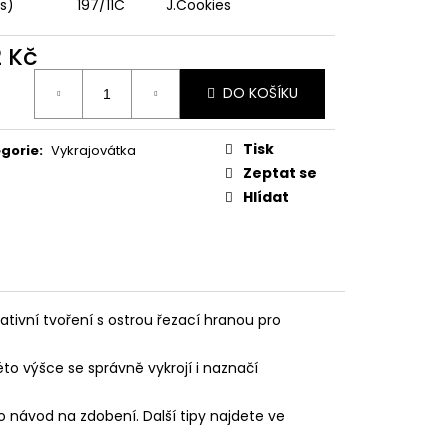
PODZIMNÍ KOLEKCE
ks)
197/11C
J.Cookies
2 Kč
ná
DO KOŠÍKU
:
Tisk
gorie
:
Vykrajovátka
Zeptat se
Hlídat
ativní tvoření s ostrou řezací hranou pro
éto výšce se správně vykrojí i naznačí
o návod na zdobení. Další tipy najdete ve