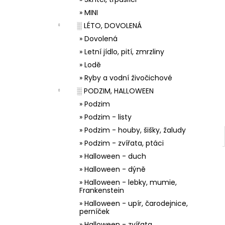
33001 ZDOBÍCÍ SÁČEK
l
» MINI
5 Kč
░ LÉTO, DOVOLENÁ
» Dovolená
» Letní jídlo, pití, zmrzliny
» Lodě
» Ryby a vodní živočichové
░ PODZIM, HALLOWEEN
» Podzim
» Podzim - listy
» Podzim - houby, šišky, žaludy
» Podzim - zvířata, ptáci
» Halloween - duch
» Halloween - dýně
» Halloween - lebky, mumie,
Frankenstein
» Halloween - upír, čarodejnice,
perníček
» Halloween - zvířata