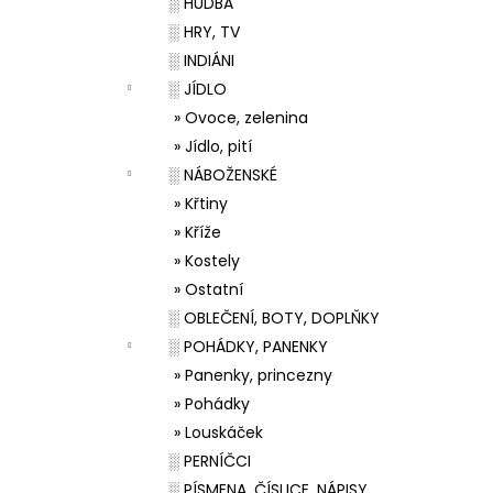
░ HUDBA
░ HRY, TV
░ INDIÁNI
░ JÍDLO
» Ovoce, zelenina
» Jídlo, pití
░ NÁBOŽENSKÉ
» Křtiny
» Kříže
» Kostely
» Ostatní
░ OBLEČENÍ, BOTY, DOPLŇKY
░ POHÁDKY, PANENKY
» Panenky, princezny
» Pohádky
» Louskáček
░ PERNÍČCI
░ PÍSMENA, ČÍSLICE, NÁPISY