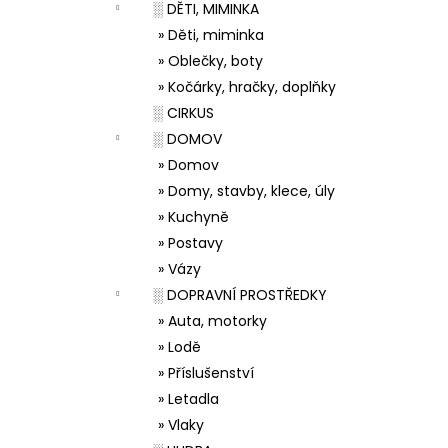
░ DĚTI, MIMINKA
» Děti, miminka
» Oblečky, boty
» Kočárky, hračky, doplňky
░ CIRKUS
░ DOMOV
» Domov
» Domy, stavby, klece, úly
» Kuchyně
» Postavy
» Vázy
░ DOPRAVNÍ PROSTŘEDKY
» Auta, motorky
» Lodě
» Příslušenství
» Letadla
» Vlaky