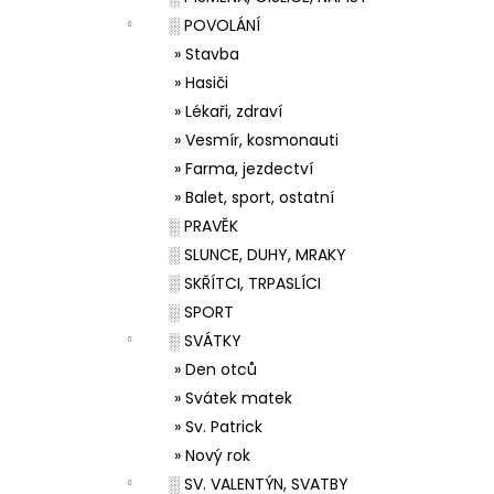
░ POVOLÁNÍ
» Stavba
» Hasiči
» Lékaři, zdraví
» Vesmír, kosmonauti
» Farma, jezdectví
» Balet, sport, ostatní
░ PRAVĚK
░ SLUNCE, DUHY, MRAKY
░ SKŘÍTCI, TRPASLÍCI
░ SPORT
░ SVÁTKY
» Den otců
» Svátek matek
» Sv. Patrick
» Nový rok
░ SV. VALENTÝN, SVATBY