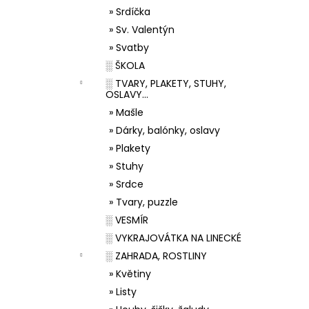
» Srdíčka
» Sv. Valentýn
» Svatby
░ ŠKOLA
░ TVARY, PLAKETY, STUHY,
OSLAVY...
» Mašle
» Dárky, balónky, oslavy
» Plakety
» Stuhy
» Srdce
» Tvary, puzzle
░ VESMÍR
░ VYKRAJOVÁTKA NA LINECKÉ
░ ZAHRADA, ROSTLINY
» Květiny
» Listy