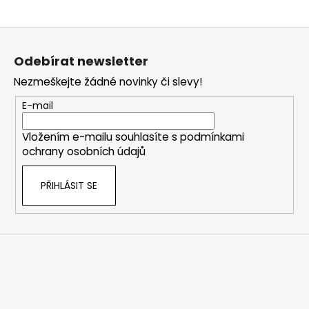
Z
á
Odebírat newsletter
p
Nezmeškejte žádné novinky či slevy!
a
t
E-mail
í
Vložením e-mailu souhlasíte s
podmínkami
ochrany osobních údajů
PŘIHLÁSIT SE