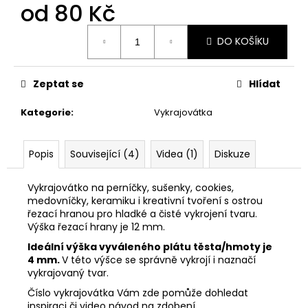
č
od
80 Kč
u
j
Měrná
DO KOŠÍKU
cena:
e
m
e
Zeptat se
Hlídat
Kategorie
:
Vykrajovátka
VYKRAJOVÁTKA
MINI
VÁNOČNÍ
#1297
Popis
Související (4)
Videa (1)
Diskuze
38
Kč
Vykrajovátko na perníčky, sušenky, cookies,
medovníčky, keramiku i kreativní tvoření s ostrou
řezací hranou pro hladké a čisté vykrojení tvaru.
Výška řezací hrany je 12 mm.
Ideální výška vyváleného plátu těsta/hmoty je
4 mm.
V této výšce se správně vykrojí i naznačí
vykrajovaný tvar.
Číslo vykrajovátka Vám zde pomůže dohledat
inspiraci či video návod na zdobení.