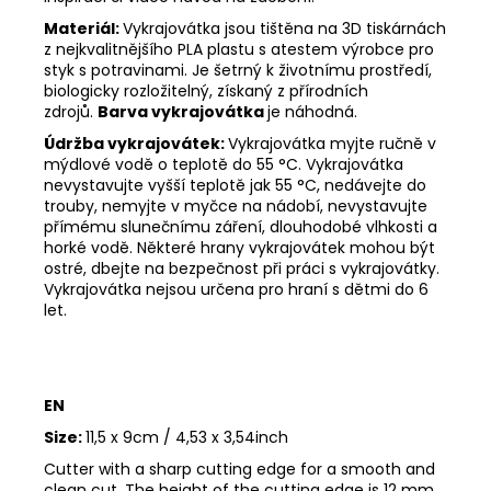
Materiál:
Vykrajovátka jsou tištěna na 3D tiskárnách
z nejkvalitnějšího PLA plastu s atestem výrobce pro
styk s potravinami. Je šetrný k životnímu prostředí,
biologicky rozložitelný, získaný z přírodních
zdrojů.
Barva vykrajovátka
je náhodná.
Údržba vykrajovátek:
Vykrajovátka myjte ručně v
mýdlové vodě o teplotě do 55
°C. Vykrajovátka
nevystavujte vyšší teplotě jak 55
°C, nedávejte do
trouby, nemyjte v myčce na nádobí, nevystavujte
přímému slunečnímu záření, dlouhodobé vlhkosti a
horké vodě. Některé hrany vykrajovátek mohou být
ostré, dbejte na bezpečnost při práci s vykrajovátky.
Vykrajovátka nejsou určena pro hraní s dětmi do 6
let.
EN
Size:
11,5 x 9cm / 4,53 x 3,54inch
Cutter with a sharp cutting edge for a smooth and
clean cut. The height of the cutting edge is 12 mm.