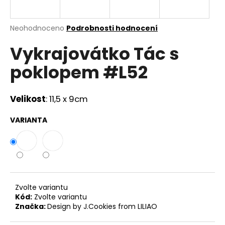
a
j
Průměrné
Neohodnoceno
Podrobnosti hodnocení
í
hodnocení
Vykrajovátko Tác s
produktu
t
je
?
poklopem #L52
0,0
z
5
hvězdiček.
Velikost
: 11,5 x 9cm
HLEDAT
VARIANTA
D
o
p
Zvolte variantu
o
Kód:
Zvolte variantu
r
Značka:
Design by J.Cookies from LILIAO
u