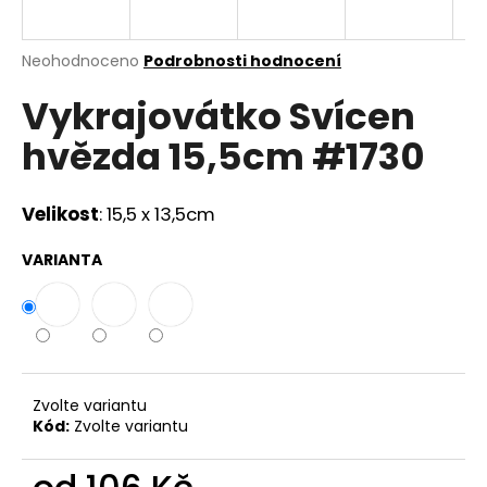
a
j
Průměrné
Neohodnoceno
Podrobnosti hodnocení
í
hodnocení
Vykrajovátko Svícen
produktu
t
je
?
hvězda 15,5cm #1730
0,0
z
5
hvězdiček.
Velikost
: 15,5 x 13,5cm
HLEDAT
VARIANTA
D
o
p
Zvolte variantu
o
Kód:
Zvolte variantu
r
u