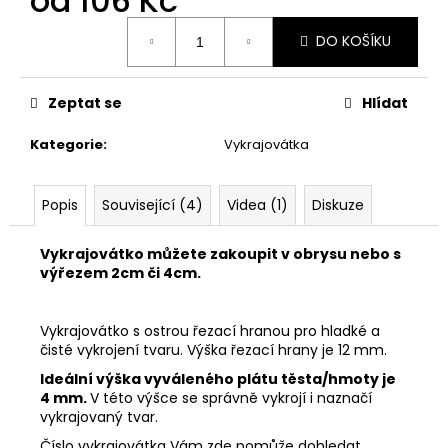
od
106 Kč
č
u
Měrná
DO KOŠÍKU
j
cena:
e
m
Zeptat se
Hlídat
e
Kategorie
:
Vykrajovátka
VYKRAJOVÁTKA
ZAJÍČCI
#1515
Popis
Související (4)
Videa (1)
Diskuze
49
Kč
Vykrajovátko můžete zakoupit v obrysu nebo s
výřezem 2cm či 4cm.
Vykrajovátko s ostrou řezací hranou pro hladké a
čisté vykrojení tvaru. Výška řezací hrany je 12 mm.
Ideální výška vyváleného plátu těsta/hmoty je
4 mm.
V této výšce se správně vykrojí i naznačí
vykrajovaný tvar.
Číslo vykrajovátka Vám zde pomůže dohledat