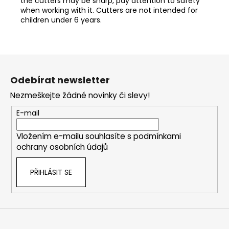
the cutters may be sharp, pay attention to safety
when working with it. Cutters are not intended for
children under 6 years.
Z
á
Odebírat newsletter
p
Nezmeškejte žádné novinky či slevy!
a
t
E-mail
í
Vložením e-mailu souhlasíte s
podmínkami
ochrany osobních údajů
PŘIHLÁSIT SE