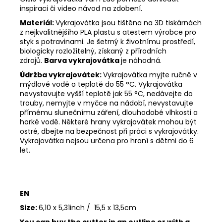
inspiraci či video návod na zdobení.
Materiál:
Vykrajovátka jsou tištěna na 3D tiskárnách
z nejkvalitnějšího PLA plastu s atestem výrobce pro
styk s potravinami. Je šetrný k životnímu prostředí,
biologicky rozložitelný, získaný z přírodních
zdrojů.
Barva vykrajovátka
je náhodná.
Údržba vykrajovátek:
Vykrajovátka myjte ručně v
mýdlové vodě o teplotě do 55
°C. Vykrajovátka
nevystavujte vyšší teplotě jak 55
°C, nedávejte do
trouby, nemyjte v myčce na nádobí, nevystavujte
přímému slunečnímu záření, dlouhodobé vlhkosti a
horké vodě. Některé hrany vykrajovátek mohou být
ostré, dbejte na bezpečnost při práci s vykrajovátky.
Vykrajovátka nejsou určena pro hraní s dětmi do 6
let.
EN
Size:
6,10 x 5,31inch / 15,5 x 13,5cm
You can buy the cutter in an outline or with a