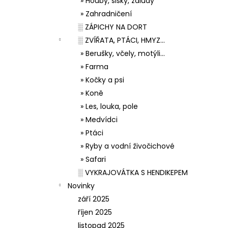
» Houby, šišky, žaludy
» Zahradničení
░ ZÁPICHY NA DORT
░ ZVÍŘATA, PTÁCI, HMYZ...
» Berušky, včely, motýli...
» Farma
» Kočky a psi
» Koně
» Les, louka, pole
» Medvídci
» Ptáci
» Ryby a vodní živočichové
» Safari
░ VYKRAJOVÁTKA S HENDIKEPEM
Novinky
září 2025
říjen 2025
listopad 2025