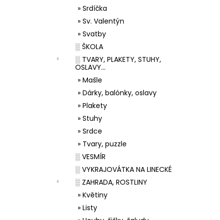
» Srdíčka
» Sv. Valentýn
» Svatby
░ ŠKOLA
░ TVARY, PLAKETY, STUHY,
OSLAVY...
» Mašle
» Dárky, balónky, oslavy
» Plakety
» Stuhy
» Srdce
» Tvary, puzzle
░ VESMÍR
░ VYKRAJOVÁTKA NA LINECKÉ
░ ZAHRADA, ROSTLINY
» Květiny
» Listy