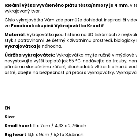
Ideální výška vyváleného plátu těsta/hmoty je 4 mm.
V t
vykrajovaný tvar.
Číslo vykrajovátka Vám zde pomůže dohledat inspiraci či vide
ve
Facebook skupině
Vykrajovátka Kreatif
Materiál:
Vykrajovátka jsou tištěna na 3D tiskárnách z nejkva
styk s potravinami. Je šetrný k životnímu prostředí, biologicky 
vykrajovátka
je náhodná.
Údržba vykrajovátek:
Vykrajovátka myjte ručně v mýdlové v
nevystavujte vyšší teplotě jak 55
°C, nedávejte do trouby, ne
přímému slunečnímu záření, dlouhodobé vlhkosti a horké vod
ostré, dbejte na bezpečnost při práci s vykrajovátky. Vykrajová
EN
Size:
Small heart
11 x 7cm / 4,33 x 2,76inch
Big heart
13,5 x 9cm / 5,31 x 3,54inch