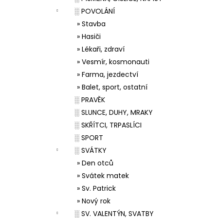
░ POVOLÁNÍ
» Stavba
» Hasiči
» Lékaři, zdraví
» Vesmír, kosmonauti
» Farma, jezdectví
» Balet, sport, ostatní
░ PRAVĚK
░ SLUNCE, DUHY, MRAKY
░ SKŘÍTCI, TRPASLÍCI
░ SPORT
░ SVÁTKY
» Den otců
» Svátek matek
» Sv. Patrick
» Nový rok
░ SV. VALENTÝN, SVATBY