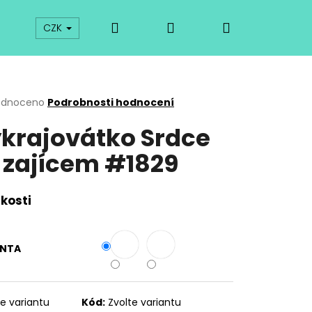
Hledat
Přihlášení
Nákupní
prodej
Kurzy
Odkazy
O vykrajovátkách
CZK
košík
rné
odnoceno
Podrobnosti hodnocení
cení
krajovátko Srdce
ktu
 zajícem #1829
ček.
ikosti
ANTA
Následující
te variantu
Kód:
Zvolte variantu