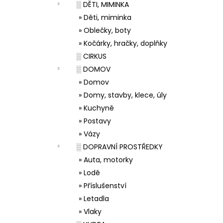
░ DĚTI, MIMINKA
» Děti, miminka
» Oblečky, boty
» Kočárky, hračky, doplňky
░ CIRKUS
░ DOMOV
» Domov
» Domy, stavby, klece, úly
» Kuchyně
» Postavy
» Vázy
░ DOPRAVNÍ PROSTŘEDKY
» Auta, motorky
» Lodě
» Příslušenství
» Letadla
» Vlaky