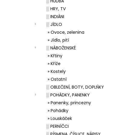
░ HUDBA
░ HRY, TV
░ INDIÁNI
░ JÍDLO
» Ovoce, zelenina
» Jídlo, pití
░ NÁBOŽENSKÉ
» Křtiny
» Kříže
» Kostely
» Ostatní
░ OBLEČENÍ, BOTY, DOPLŇKY
░ POHÁDKY, PANENKY
» Panenky, princezny
» Pohádky
» Louskáček
░ PERNÍČCI
░ PÍSMENA, ČÍSLICE, NÁPISY