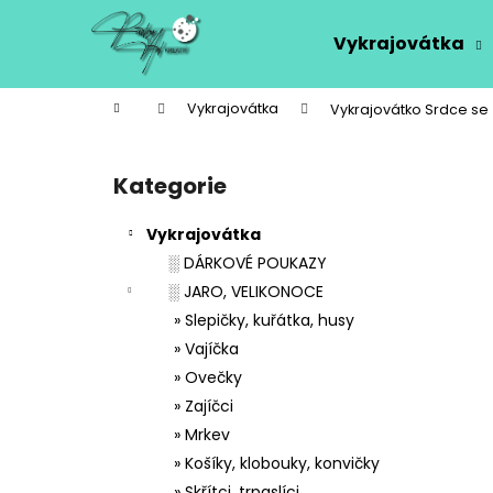
K
Přejít
na
o
Vykrajovátka
obsah
Zpět
Zpět
š
do
do
í
Domů
Vykrajovátka
Vykrajovátko Srdce se
k
obchodu
obchodu
P
o
Kategorie
Přeskočit
s
kategorie
t
Vykrajovátka
r
░ DÁRKOVÉ POUKAZY
a
░ JARO, VELIKONOCE
n
» Slepičky, kuřátka, husy
n
» Vajíčka
í
» Ovečky
p
» Zajíčci
a
» Mrkev
n
» Košíky, klobouky, konvičky
e
» Skřítci, trpaslíci