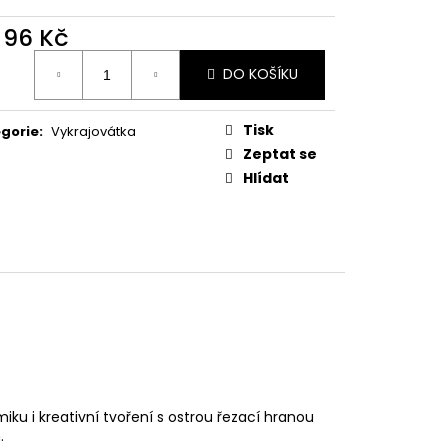
PODZIMNÍ KOLEKCE
d
96 Kč
ná
DO KOŠÍKU
:
Tisk
gorie
:
Vykrajovátka
Zeptat se
Hlídat
ku i kreativní tvoření s ostrou řezací hranou
.