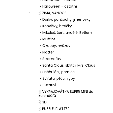
» Halloween - ostatní
░ ZIMA, VÁNOCE
» Dárky, punčochy, jmenovky
» Konvičky, hrníčky
» Mikuláš, čert, andělé, Betlém
» Muffins
» Ozdoby, hvězdy
» Platter
» Stromečky
» Santa Claus, skřítci, Mrs. Claus
» Sněhuláci, perníčci
» Zvířata, ptáci, ryby
» Ostatní
░ VYKRAJOVÁTKA SUPER MINI do
kalendářů
░ 3D
░ PUZZLE, PLATTER