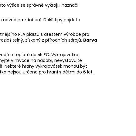
éto výšce se správně vykrojí i naznačí
o návod na zdobení. Další tipy najdete
litnějšího PLA plastu s atestem výrobce pro
rozložitelný, získaný z přírodních zdrojů.
Barva
odě o teplotě do 55
°C. Vykrajovátka
myjte v myčce na nádobí, nevystavujte
ě. Některé hrany vykrajovátek mohou být
tka nejsou určena pro hraní s dětmi do 6 let.