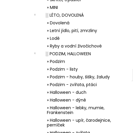
33001 ZDOBÍCÍ SÁČEK
l
» MINI
5 Kč
░ LÉTO, DOVOLENÁ
» Dovolená
» Letní jídlo, pití, zmrzliny
» Lodě
» Ryby a vodní živočichové
░ PODZIM, HALLOWEEN
» Podzim
» Podzim - listy
» Podzim - houby, šišky, žaludy
» Podzim - zvířata, ptáci
» Halloween - duch
» Halloween - dýně
» Halloween - lebky, mumie,
Frankenstein
» Halloween - upír, čarodejnice,
perníček
» Halloween - zvířata