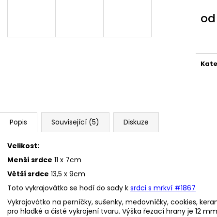
VYKRAJOVÁTKA CHRISTMAS JOY #423
VYKRAJOVÁTKA 
#1584
49 Kč
o
39 Kč
Měr
cena
Kate
Popis
Související (5)
Diskuze
Velikost:
Menší srdce
11 x 7cm
Větší srdce
13,5 x 9cm
Toto vykrajovátko se hodí do sady k
srdci s mrkví #1867
Vykrajovátko na perníčky, sušenky, medovníčky, cookies, kerami
pro hladké a čisté vykrojení tvaru. Výška řezací hrany je 12 mm