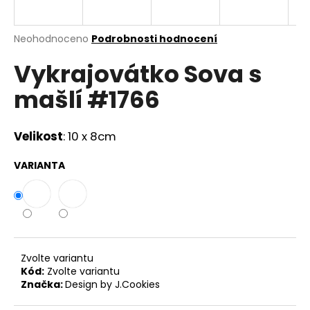
a
j
Průměrné
Neohodnoceno
Podrobnosti hodnocení
í
hodnocení
Vykrajovátko Sova s
produktu
t
je
?
mašlí #1766
0,0
z
5
hvězdiček.
Velikost
: 10 x 8cm
HLEDAT
VARIANTA
D
o
p
Zvolte variantu
o
Kód:
Zvolte variantu
r
Značka:
Design by J.Cookies
u