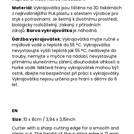
Materiál:
Vykrajovátka jsou tištěna na 3D tiskárnách
z nejkvalitnějšího PLA plastu s atestem výrobce pro
styk s potravinami. Je šetrný k životnímu prostředí,
biologicky rozložitelný, získaný z přírodních
zdrojů.
Barva vykrajovátka
je náhodná.
Údržba vykrajovátek:
Vykrajovátka myjte ručně v
mýdlové vodě o teplotě do 55
°C. Vykrajovátka
nevystavujte vyšší teplotě jak 55
°C, nedávejte do
trouby, nemyjte v myčce na nádobí, nevystavujte
přímému slunečnímu záření, dlouhodobé vlhkosti a
horké vodě. Některé hrany vykrajovátek mohou být
ostré, dbejte na bezpečnost při práci s vykrajovátky.
Vykrajovátka nejsou určena pro hraní s dětmi do 6
let.
EN
Size:
10 x 8cm / 3,94 x 3,15inch
Cutter with a sharp cutting edge for a smooth and
clean cut. The height of the cutting edge is 12 mm.