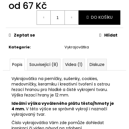
č
od
67 Kč
u
j
Měrná
DO KOŠÍKU
cena:
e
m
e
Zeptat se
Hlídat
Kategorie
:
Vykrajovátka
VYKRAJOVÁTKA
VELIKONOČNÍ
ZVÍŘÁTKA
#1988
Popis
Související (8)
Videa (1)
Diskuze
25
Kč
Vykrajovátko na perníčky, sušenky, cookies,
medovníčky, keramiku i kreativní tvoření s ostrou
řezací hranou pro hladké a čisté vykrojení tvaru.
Výška řezací hrany je 12 mm.
Ideální výška vyváleného plátu těsta/hmoty je
4 mm.
V této výšce se správně vykrojí i naznačí
vykrajovaný tvar.
Číslo vykrajovátka Vám zde pomůže dohledat
inspiraci či video návod na zdobení.