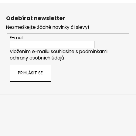
Z
á
Odebírat newsletter
p
Nezmeškejte žádné novinky či slevy!
a
t
E-mail
í
Vložením e-mailu souhlasíte s
podmínkami
ochrany osobních údajů
PŘIHLÁSIT SE