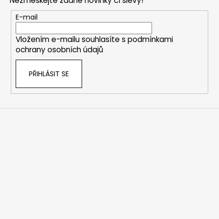
Nezmeškejte žádné novinky či slevy!
a
t
E-mail
í
Vložením e-mailu souhlasíte s
podmínkami
ochrany osobních údajů
PŘIHLÁSIT SE