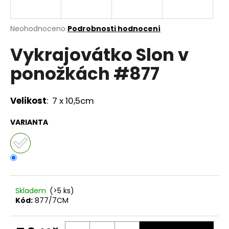
a
j
Průměrné
Neohodnoceno
Podrobnosti hodnocení
í
hodnocení
Vykrajovátko Slon v
produktu
t
je
?
ponožkách #877
0,0
z
5
hvězdiček.
Velikost
: 7 x 10,5cm
HLEDAT
VARIANTA
D
o
p
Skladem
(>5 ks)
o
Kód:
877/7CM
r
u