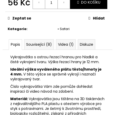
56 Kč
č
DO KOŠÍKU
u
Měrná
j
cena:
e
Zeptat se
Hlídat
m
e
Kategorie
:
» Safari
VYKRAJOVÁTKA
Popis
Související (8)
Videa (1)
Diskuze
ZAJÍČCI
#1515
Vykrajovátko s ostrou řezací hranou pro hladké a
49
čisté vykrojení tvaru. Výška řezací hrany je 12 mm.
Kč
Ideální výška vyváleného plátu těsta/hmoty je
4 mm.
V této výšce se správně vykrojí i naznačí
vykrajovaný tvar.
Číslo vykrajovátka Vám zde pomůže dohledat
inspiraci či video návod na zdobení.
Materiál:
Vykrajovátka jsou tištěna na 3D tiskárnách
z nejkvalitnějšího PLA plastu s atestem výrobce pro
styk s potravinami. Je šetrný k životnímu prostředí,
biologicky rozložitelný, získaný z přírodních