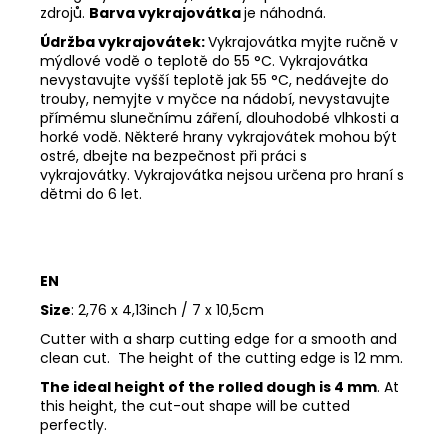
zdrojů.
Barva vykrajovátka
je náhodná.
Údržba vykrajovátek:
Vykrajovátka myjte ručně v
mýdlové vodě o teplotě do 55 °C.
Vykrajovátka
nevystavujte vyšší teplotě jak 55 °C, nedávejte do
trouby, nemyjte v myčce na nádobí, nevystavujte
přímému slunečnímu záření, dlouhodobé vlhkosti a
horké vodě.
Některé hrany vykrajovátek mohou být
ostré, dbejte na bezpečnost při práci s
vykrajovátky.
Vykrajovátka nejsou určena pro hraní s
dětmi do 6 let.
EN
Size
: 2,76 x 4,13inch / 7 x 10,5cm
Cutter with a sharp cutting edge for a smooth and
clean cut. The height of the cutting edge is 12 mm.
The ideal height of the rolled dough is 4 mm
. At
this height, the cut-out shape will be cutted
perfectly.