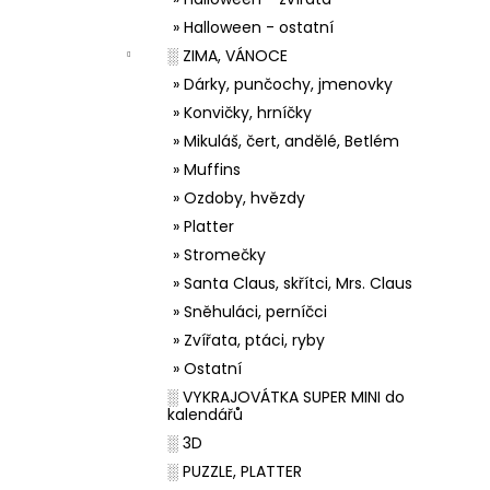
» Halloween - ostatní
░ ZIMA, VÁNOCE
» Dárky, punčochy, jmenovky
» Konvičky, hrníčky
» Mikuláš, čert, andělé, Betlém
» Muffins
» Ozdoby, hvězdy
» Platter
» Stromečky
» Santa Claus, skřítci, Mrs. Claus
» Sněhuláci, perníčci
» Zvířata, ptáci, ryby
» Ostatní
░ VYKRAJOVÁTKA SUPER MINI do
kalendářů
░ 3D
░ PUZZLE, PLATTER