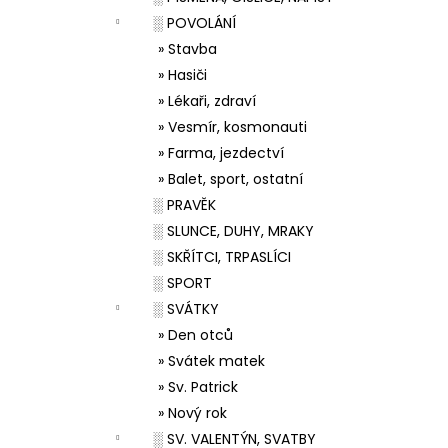
░ POVOLÁNÍ
» Stavba
» Hasiči
» Lékaři, zdraví
» Vesmír, kosmonauti
» Farma, jezdectví
» Balet, sport, ostatní
░ PRAVĚK
░ SLUNCE, DUHY, MRAKY
░ SKŘÍTCI, TRPASLÍCI
░ SPORT
░ SVÁTKY
» Den otců
» Svátek matek
» Sv. Patrick
» Nový rok
░ SV. VALENTÝN, SVATBY