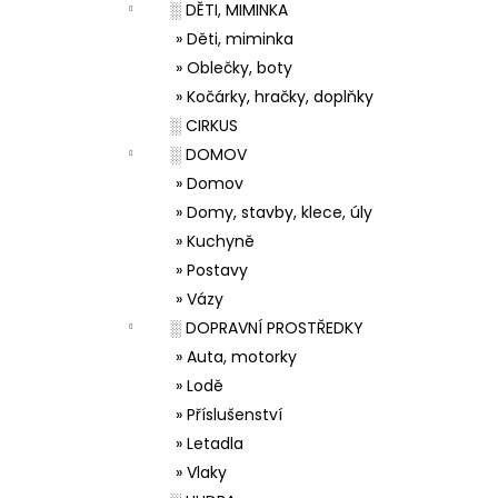
░ DĚTI, MIMINKA
» Děti, miminka
» Oblečky, boty
» Kočárky, hračky, doplňky
░ CIRKUS
░ DOMOV
» Domov
» Domy, stavby, klece, úly
» Kuchyně
» Postavy
» Vázy
░ DOPRAVNÍ PROSTŘEDKY
» Auta, motorky
» Lodě
» Příslušenství
» Letadla
» Vlaky