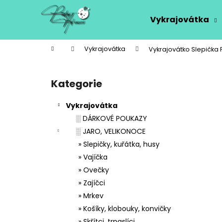
K
Přejít
na
o
Vykrajovátka
obsah
Zpět
Zpět
š
do
do
í
Domů
Vykrajovátka
Vykrajovátko Slepička 
k
obchodu
obchodu
P
o
Kategorie
Přeskočit
s
kategorie
t
Vykrajovátka
r
░ DÁRKOVÉ POUKAZY
a
░ JARO, VELIKONOCE
n
» Slepičky, kuřátka, husy
n
» Vajíčka
í
» Ovečky
p
» Zajíčci
a
» Mrkev
n
» Košíky, klobouky, konvičky
e
» Skřítci, trpaslíci