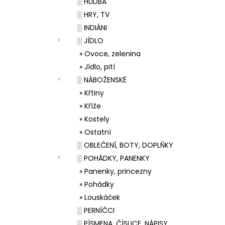
░ HUDBA
░ HRY, TV
░ INDIÁNI
░ JÍDLO
» Ovoce, zelenina
» Jídlo, pití
░ NÁBOŽENSKÉ
» Křtiny
» Kříže
» Kostely
» Ostatní
░ OBLEČENÍ, BOTY, DOPLŇKY
░ POHÁDKY, PANENKY
» Panenky, princezny
» Pohádky
» Louskáček
░ PERNÍČCI
░ PÍSMENA, ČÍSLICE, NÁPISY