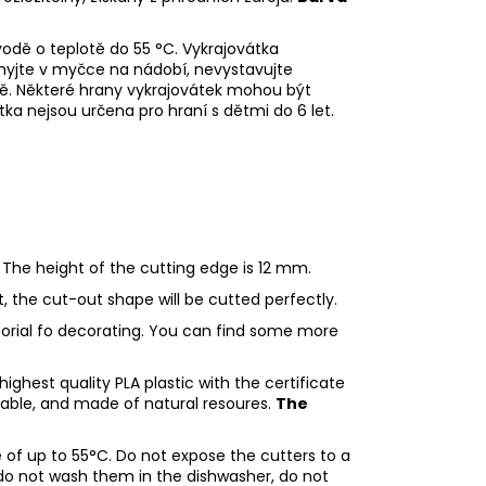
odě o teplotě do 55 °C.
Vykrajovátka
emyjte v myčce na nádobí, nevystavujte
dě.
Některé hrany vykrajovátek mohou být
tka nejsou určena pro hraní s dětmi do 6 let.
 The height of the cutting edge is 12 mm.
ht, the cut-out shape will be cutted perfectly.
utorial fo decorating. You can find some more
ighest quality PLA plastic with the certificate
adable, and made of natural resoures.
The
of up to 55°C. Do not expose the cutters to a
do not wash them in the dishwasher, do not