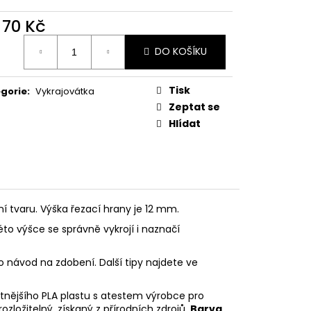
PODZIMNÍ KOLEKCE
d
70 Kč
ná
DO KOŠÍKU
:
Tisk
gorie
:
Vykrajovátka
Zeptat se
Hlídat
ní tvaru. Výška řezací hrany je 12 mm.
éto výšce se správně vykrojí i naznačí
o návod na zdobení. Další tipy najdete ve
litnějšího PLA plastu s atestem výrobce pro
rozložitelný, získaný z přírodních zdrojů.
Barva