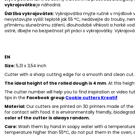
vykrajovátka
je náhodná.
Údržba vykrajovátek:
Vykrajovátka myjte ručně v mýdlové v
nevystavujte vyšší teplotě jak 55 °C, nedávejte do trouby, n
přímému slunečnímu záření, dlouhodobé vlhkosti a horké vo
ostré, dbejte na bezpečnost při práci s vykrajovátky.
Vykrajová
EN
Size:
5,31 x 3,54 inch
Cutter with a sharp cutting edge for a smooth and clean cut.
The ideal height of the rolled dough is 4 mm
. At this heig
The cutter number will help you to find inspiration or video t
tips in the
Facebook group
Cookie cutters Kreatif
Material:
Our cutters are printed on 3D printers made of the h
for contact with food. It is environmentally friendly, biodegr
color of the cutter is always random.
Care:
Wash them by hand in soapy water with a temperature 
temperature higher than 55°C, do not put them in the oven, 