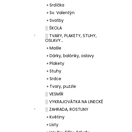
» Srdíčka
» Sv. Valentýn
» Svatby
░ ŠKOLA
░ TVARY, PLAKETY, STUHY,
OSLAVY...
» Mašle
» Dárky, balónky, oslavy
» Plakety
» Stuhy
» Srdce
» Tvary, puzzle
░ VESMÍR
░ VYKRAJOVÁTKA NA LINECKÉ
░ ZAHRADA, ROSTLINY
» Květiny
» Listy