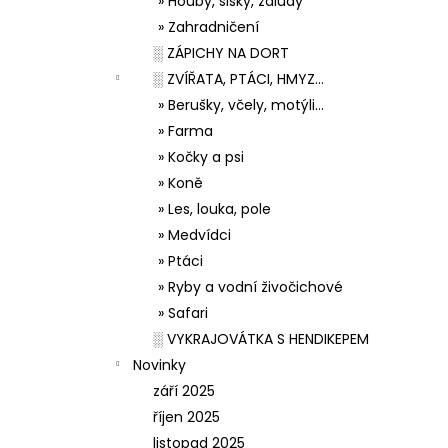
» Houby, šišky, žaludy
» Zahradničení
░ ZÁPICHY NA DORT
░ ZVÍŘATA, PTÁCI, HMYZ...
» Berušky, včely, motýli...
» Farma
» Kočky a psi
» Koně
» Les, louka, pole
» Medvídci
» Ptáci
» Ryby a vodní živočichové
» Safari
░ VYKRAJOVÁTKA S HENDIKEPEM
Novinky
září 2025
říjen 2025
listopad 2025