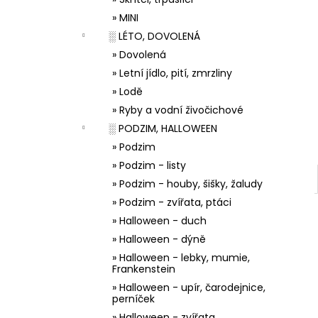
33001 ZDOBÍCÍ SÁČEK
l
» MINI
5 Kč
░ LÉTO, DOVOLENÁ
» Dovolená
» Letní jídlo, pití, zmrzliny
» Lodě
» Ryby a vodní živočichové
░ PODZIM, HALLOWEEN
» Podzim
» Podzim - listy
» Podzim - houby, šišky, žaludy
» Podzim - zvířata, ptáci
» Halloween - duch
» Halloween - dýně
» Halloween - lebky, mumie,
Frankenstein
» Halloween - upír, čarodejnice,
perníček
» Halloween - zvířata