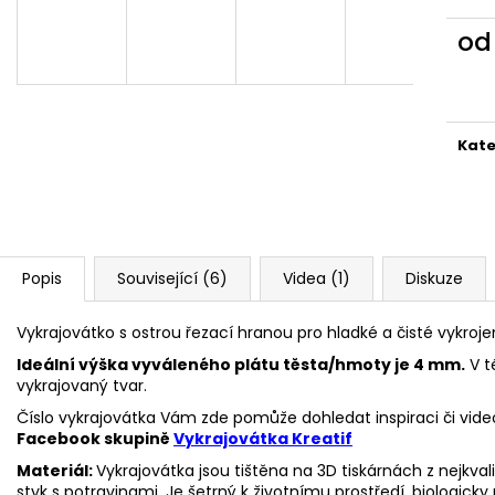
VYKRAJOVÁTKA CHRISTMAS JOY #423
VYKRAJOVÁTKA 
#1584
49 Kč
o
39 Kč
Měr
cena
Kate
Popis
Související (6)
Videa (1)
Diskuze
Vykrajovátko s ostrou řezací hranou pro hladké a čisté vykroje
Ideální výška vyváleného plátu těsta/hmoty je 4 mm.
V t
vykrajovaný tvar.
Číslo vykrajovátka Vám zde pomůže dohledat inspiraci či vide
Facebook skupině
Vykrajovátka Kreatif
Materiál:
Vykrajovátka jsou tištěna na 3D tiskárnách z nejkva
styk s potravinami. Je šetrný k životnímu prostředí, biologicky 