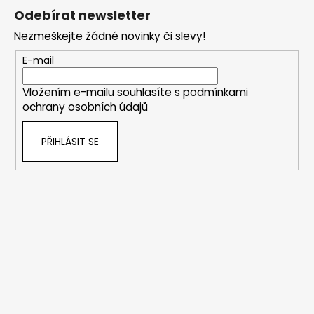
á
Odebírat newsletter
p
Nezmeškejte žádné novinky či slevy!
a
t
E-mail
í
Vložením e-mailu souhlasíte s
podmínkami
ochrany osobních údajů
PŘIHLÁSIT SE