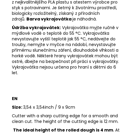
z nejkvalitnějšího PLA plastu s atestem výrobce pro
styk s potravinami. Je šetrný k životnímu prostředí,
biologicky rozložitelný, získaný z přírodních
zdrojů.
Barva vykrajovátka
je náhodná.
Údržba vykrajovátek:
Vykrajovátka myjte ručně v
mýdlové vodě o teplotě do 55
°C. Vykrajovátka
nevystavujte vyšší teplotě jak 55
°C, nedávejte do
trouby, nemyjte v myčce na nádobí, nevystavujte
přímému slunečnímu záření, dlouhodobé vlhkosti a
horké vodě. Některé hrany vykrajovátek mohou být
ostré, dbejte na bezpečnost při práci s vykrajovátky.
Vykrajovátka nejsou určena pro hraní s dětmi do 6
let.
EN
Size:
3,54 x 3,54inch / 9 x 9cm
Cutter with a sharp cutting edge for a smooth and
clean cut. The height of the cutting edge is 12 mm.
The ideal height of the rolled dough is 4 mm
. At