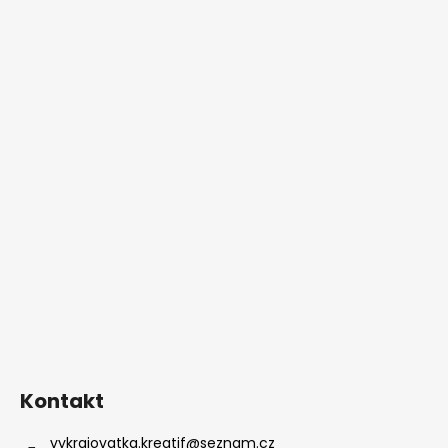
Kontakt
vykrajovatka.kreatif
@
seznam.cz