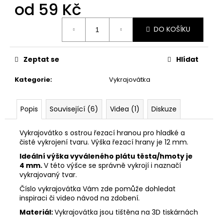
č
od
59 Kč
u
j
Měrná
DO KOŠÍKU
cena:
e
m
e
Zeptat se
Hlídat
Kategorie
:
Vykrajovátka
VYKRAJOVÁTKA
SNĚHULÁKOVÉ
VÁNOCE
#1843
Popis
Související (6)
Videa (1)
Diskuze
53
Kč
Vykrajovátko s ostrou řezací hranou pro hladké a
čisté vykrojení tvaru. Výška řezací hrany je 12 mm.
Ideální výška vyváleného plátu těsta/hmoty je
4 mm.
V této výšce se správně vykrojí i naznačí
vykrajovaný tvar.
Číslo vykrajovátka Vám zde pomůže dohledat
inspiraci či video návod na zdobení.
Materiál:
Vykrajovátka jsou tištěna na 3D tiskárnách