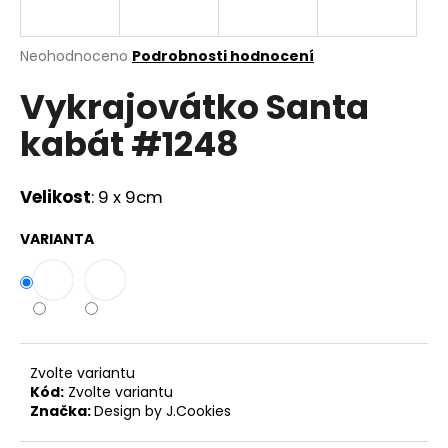
a
j
Průměrné
Neohodnoceno
Podrobnosti hodnocení
í
hodnocení
Vykrajovátko Santa
produktu
t
je
?
kabát #1248
0,0
z
5
hvězdiček.
Velikost
: 9 x 9cm
HLEDAT
VARIANTA
D
o
p
Zvolte variantu
o
Kód:
Zvolte variantu
r
Značka:
Design by J.Cookies
u