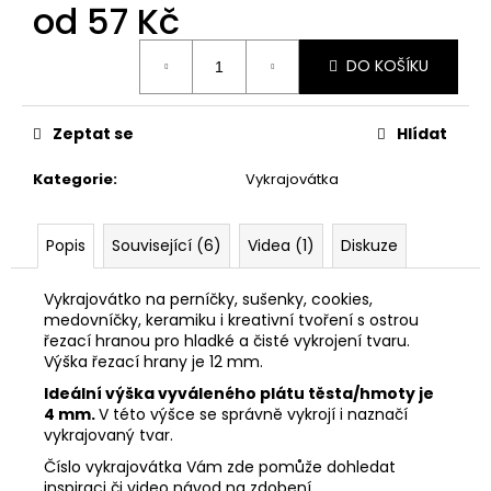
č
od
57 Kč
u
j
Měrná
DO KOŠÍKU
cena:
e
m
e
Zeptat se
Hlídat
Kategorie
:
Vykrajovátka
VYKRAJOVÁTKA
SNĚHULÁKOVÉ
VÁNOCE
#1843
Popis
Související (6)
Videa (1)
Diskuze
53
Kč
Vykrajovátko na perníčky, sušenky, cookies,
medovníčky, keramiku i kreativní tvoření s ostrou
řezací hranou pro hladké a čisté vykrojení tvaru.
Výška řezací hrany je 12 mm.
Ideální výška vyváleného plátu těsta/hmoty je
4 mm.
V této výšce se správně vykrojí i naznačí
vykrajovaný tvar.
Číslo vykrajovátka Vám zde pomůže dohledat
inspiraci či video návod na zdobení.