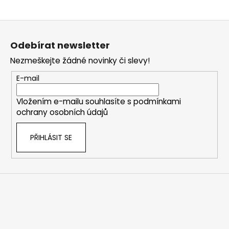
Z
á
Odebírat newsletter
p
Nezmeškejte žádné novinky či slevy!
a
t
E-mail
í
Vložením e-mailu souhlasíte s
podmínkami
ochrany osobních údajů
PŘIHLÁSIT SE