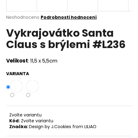
a
j
Průměrné
Neohodnoceno
Podrobnosti hodnocení
í
hodnocení
Vykrajovátko Santa
produktu
t
je
?
Claus s brýlemi #L236
0,0
z
5
hvězdiček.
Velikost
: 11,5 x 5,5cm
HLEDAT
VARIANTA
D
o
p
Zvolte variantu
o
Kód:
Zvolte variantu
r
Značka:
Design by J.Cookies from LILIAO
u