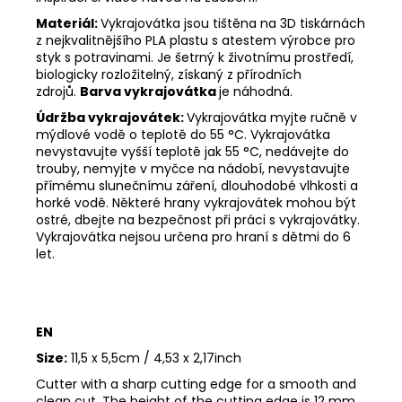
Materiál:
Vykrajovátka jsou tištěna na 3D tiskárnách
z nejkvalitnějšího PLA plastu s atestem výrobce pro
styk s potravinami. Je šetrný k životnímu prostředí,
biologicky rozložitelný, získaný z přírodních
zdrojů.
Barva vykrajovátka
je náhodná.
Údržba vykrajovátek:
Vykrajovátka myjte ručně v
mýdlové vodě o teplotě do 55
°C. Vykrajovátka
nevystavujte vyšší teplotě jak 55
°C, nedávejte do
trouby, nemyjte v myčce na nádobí, nevystavujte
přímému slunečnímu záření, dlouhodobé vlhkosti a
horké vodě. Některé hrany vykrajovátek mohou být
ostré, dbejte na bezpečnost při práci s vykrajovátky.
Vykrajovátka nejsou určena pro hraní s dětmi do 6
let.
EN
Size:
11,5 x 5,5cm / 4,53 x 2,17inch
Cutter with a sharp cutting edge for a smooth and
clean cut. The height of the cutting edge is 12 mm.