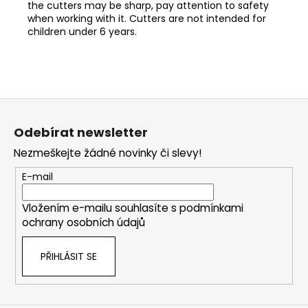
the cutters may be sharp, pay attention to safety
when working with it. Cutters are not intended for
children under 6 years.
Z
á
Odebírat newsletter
p
Nezmeškejte žádné novinky či slevy!
a
t
E-mail
í
Vložením e-mailu souhlasíte s
podmínkami
ochrany osobních údajů
PŘIHLÁSIT SE