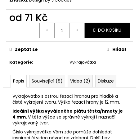
č
u
j
od
71 Kč
e
Měrná
m
DO KOŠÍKU
cena:
e
Zeptat se
Hlídat
VYKRAJOVÁTKA
CHRISTMAS
Kategorie
:
Vykrajovátka
JOY
#423
49
Popis
Související (8)
Videa (2)
Diskuze
Kč
Vykrajovátko s ostrou řezací hranou pro hladké a
čisté vykrojení tvaru. Výška řezací hrany je 12 mm.
Ideální výška vyváleného plátu těsta/hmoty je
4 mm.
V této výšce se správně vykrojí i naznačí
vykrajovaný tvar.
Číslo vykrajovátka Vám zde pomůže dohledat
inspiraci či video návod na zdobení. Další tipy