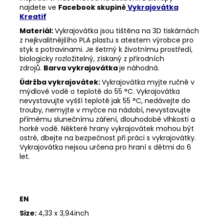
najdete ve
Facebook skupině
Vykrajovátka
Kreatif
Materiál:
Vykrajovátka jsou tištěna na 3D tiskárnách
z nejkvalitnějšího PLA plastu s atestem výrobce pro
styk s potravinami. Je šetrný k životnímu prostředí,
biologicky rozložitelný, získaný z přírodních
zdrojů.
Barva vykrajovátka
je náhodná.
Údržba vykrajovátek:
Vykrajovátka myjte ručně v
mýdlové vodě o teplotě do 55
°C. Vykrajovátka
nevystavujte vyšší teplotě jak 55
°C, nedávejte do
trouby, nemyjte v myčce na nádobí, nevystavujte
přímému slunečnímu záření, dlouhodobé vlhkosti a
horké vodě. Některé hrany vykrajovátek mohou být
ostré, dbejte na bezpečnost při práci s vykrajovátky.
Vykrajovátka nejsou určena pro hraní s dětmi do 6
let.
EN
Size:
4,33 x 3,94inch