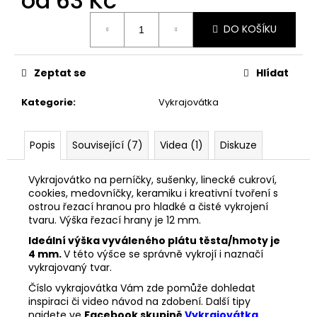
od
63 Kč
č
u
Měrná
DO KOŠÍKU
j
cena:
e
m
Zeptat se
Hlídat
e
Kategorie
:
Vykrajovátka
VYKRAJOVÁTKA
ZAJÍČCI
#1515
Popis
Související (7)
Videa (1)
Diskuze
49
Kč
Vykrajovátko na perníčky, sušenky, linecké cukroví,
cookies, medovníčky, keramiku i kreativní tvoření s
ostrou řezací hranou pro hladké a čisté vykrojení
tvaru. Výška řezací hrany je 12 mm.
Ideální výška vyváleného plátu těsta/hmoty je
4 mm.
V této výšce se správně vykrojí i naznačí
vykrajovaný tvar.
Číslo vykrajovátka Vám zde pomůže dohledat
inspiraci či video návod na zdobení. Další tipy
najdete ve
Facebook skupině
Vykrajovátka