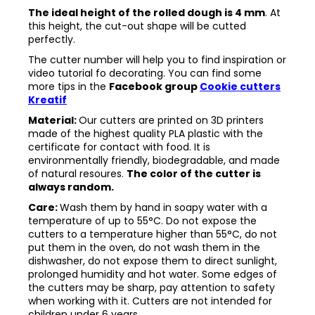
The ideal height of the rolled dough is 4 mm
. At
this height, the cut-out shape will be cutted
perfectly.
The cutter number will help you to find inspiration or
video tutorial fo decorating. You can find some
more tips in the
Facebook group
Cookie cutters
Kreatif
Material:
Our cutters are printed on 3D printers
made of the highest quality PLA plastic with the
certificate for contact with food. It is
environmentally friendly, biodegradable, and made
of natural resoures.
The color of the cutter is
always random.
Care:
Wash them by hand in soapy water with a
temperature of up to 55°C. Do not expose the
cutters to a temperature higher than 55°C, do not
put them in the oven, do not wash them in the
dishwasher, do not expose them to direct sunlight,
prolonged humidity and hot water. Some edges of
the cutters may be sharp, pay attention to safety
when working with it. Cutters are not intended for
children under 6 years.