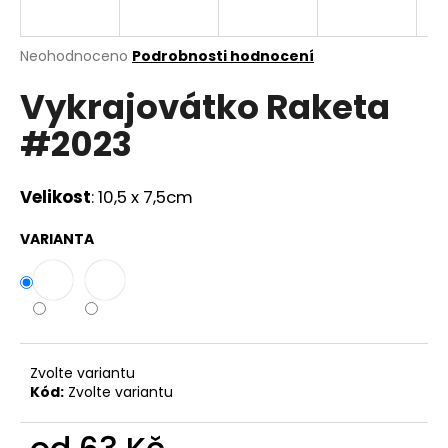
a
j
Průměrné
Neohodnoceno
Podrobnosti hodnocení
í
hodnocení
Vykrajovátko Raketa
produktu
t
je
?
#2023
0,0
z
5
hvězdiček.
Velikost
: 10,5 x 7,5cm
HLEDAT
VARIANTA
D
o
p
Zvolte variantu
o
Kód:
Zvolte variantu
r
u