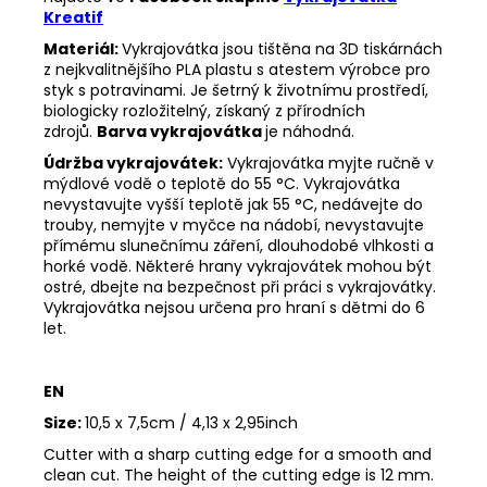
Kreatif
Materiál:
Vykrajovátka jsou tištěna na 3D tiskárnách
z nejkvalitnějšího PLA plastu s atestem výrobce pro
styk s potravinami. Je šetrný k životnímu prostředí,
biologicky rozložitelný, získaný z přírodních
zdrojů.
Barva vykrajovátka
je náhodná.
Údržba vykrajovátek:
Vykrajovátka myjte ručně v
mýdlové vodě o teplotě do 55
°C. Vykrajovátka
nevystavujte vyšší teplotě jak 55
°C, nedávejte do
trouby, nemyjte v myčce na nádobí, nevystavujte
přímému slunečnímu záření, dlouhodobé vlhkosti a
horké vodě. Některé hrany vykrajovátek mohou být
ostré, dbejte na bezpečnost při práci s vykrajovátky.
Vykrajovátka nejsou určena pro hraní s dětmi do 6
let.
EN
Size:
10,5 x 7,5cm / 4,13 x 2,95inch
Cutter with a sharp cutting edge for a smooth and
clean cut. The height of the cutting edge is 12 mm.