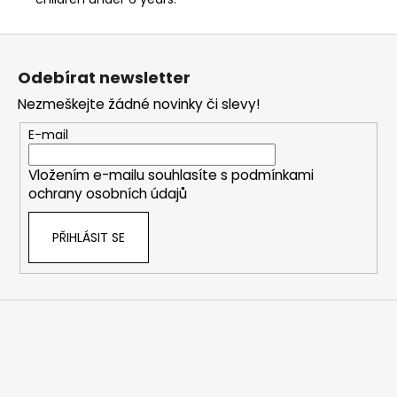
Z
á
Odebírat newsletter
p
Nezmeškejte žádné novinky či slevy!
a
t
E-mail
í
Vložením e-mailu souhlasíte s
podmínkami
ochrany osobních údajů
PŘIHLÁSIT SE