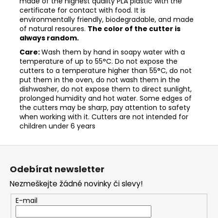
made of the highest quality PLA plastic with the
certificate for contact with food. It is
environmentally friendly, biodegradable, and made
of natural resoures.
The color of the cutter is
always random.
Care:
Wash them by hand in soapy water with a
temperature of up to 55°C. Do not expose the
cutters to a temperature higher than 55°C, do not
put them in the oven, do not wash them in the
dishwasher, do not expose them to direct sunlight,
prolonged humidity and hot water. Some edges of
the cutters may be sharp, pay attention to safety
when working with it. Cutters are not intended for
children under 6 years
Z
á
Odebírat newsletter
p
Nezmeškejte žádné novinky či slevy!
a
t
E-mail
í