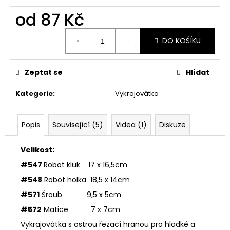
č
u
od
87 Kč
j
Měrná
e
DO KOŠÍKU
cena:
m
e
Zeptat se
Hlídat
VYKRAJOVÁTKA
Kategorie
:
Vykrajovátka
CHRISTMAS
JOY
#423
Popis
Související (5)
Videa (1)
Diskuze
49
Kč
Velikost:
#547
Robot kluk 17 x 16,5cm
#548
Robot holka 18,5 x 14cm
#571
Šroub 9,5 x 5cm
#572
Matice 7 x 7cm
Vykrajovátka s ostrou řezací hranou pro hladké a