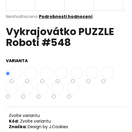
a
j
Průměrné
Neohodnoceno
Podrobnosti hodnocení
í
hodnocení
Vykrajovátko PUZZLE
produktu
t
je
?
Roboti #548
0,0
z
5
hvězdiček.
VARIANTA
HLEDAT
D
o
p
o
Zvolte variantu
r
Kód:
Zvolte variantu
u
Značka:
Design by J.Cookies