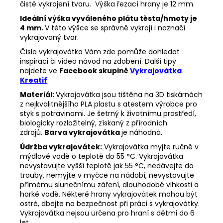
čisté vykrojení tvaru. Výška řezací hrany je 12 mm.
Ideální výška vyváleného plátu těsta/hmoty je
4 mm.
V této výšce se správně vykrojí i naznačí
vykrajovaný tvar.
Číslo vykrajovátka Vám zde pomůže dohledat
inspiraci či video návod na zdobení. Další tipy
najdete ve
Facebook skupině
Vykrajovátka
Kreatif
Materiál:
Vykrajovátka jsou tištěna na 3D tiskárnách
z nejkvalitnějšího PLA plastu s atestem výrobce pro
styk s potravinami. Je šetrný k životnímu prostředí,
biologicky rozložitelný, získaný z přírodních
zdrojů.
Barva vykrajovátka
je náhodná.
Údržba vykrajovátek:
Vykrajovátka myjte ručně v
mýdlové vodě o teplotě do 55
°C. Vykrajovátka
nevystavujte vyšší teplotě jak 55
°C, nedávejte do
trouby, nemyjte v myčce na nádobí, nevystavujte
přímému slunečnímu záření, dlouhodobé vlhkosti a
horké vodě. Některé hrany vykrajovátek mohou být
ostré, dbejte na bezpečnost při práci s vykrajovátky.
Vykrajovátka nejsou určena pro hraní s dětmi do 6
let.