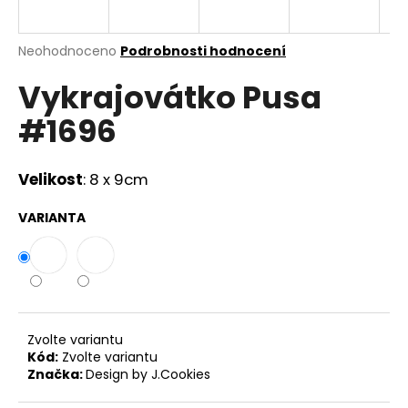
a
j
Průměrné
Neohodnoceno
Podrobnosti hodnocení
í
hodnocení
Vykrajovátko Pusa
produktu
t
je
?
#1696
0,0
z
5
hvězdiček.
Velikost
: 8 x 9cm
HLEDAT
VARIANTA
D
o
p
Zvolte variantu
o
Kód:
Zvolte variantu
r
Značka:
Design by J.Cookies
u