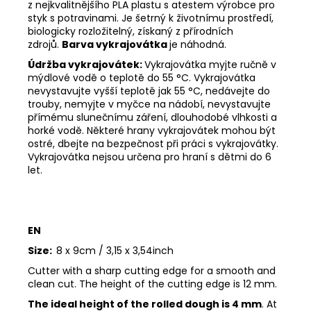
z nejkvalitnějšího PLA plastu s atestem výrobce pro
styk s potravinami. Je šetrný k životnímu prostředí,
biologicky rozložitelný, získaný z přírodních
zdrojů.
Barva vykrajovátka
je náhodná.
Údržba vykrajovátek:
Vykrajovátka myjte ručně v
mýdlové vodě o teplotě do 55
°C. Vykrajovátka
nevystavujte vyšší teplotě jak 55
°C, nedávejte do
trouby, nemyjte v myčce na nádobí, nevystavujte
přímému slunečnímu záření, dlouhodobé vlhkosti a
horké vodě. Některé hrany vykrajovátek mohou být
ostré, dbejte na bezpečnost při práci s vykrajovátky.
Vykrajovátka nejsou určena pro hraní s dětmi do 6
let.
EN
Size:
8 x 9cm / 3,15 x 3,54inch
Cutter with a sharp cutting edge for a smooth and
clean cut. The height of the cutting edge is 12 mm.
The ideal height of the rolled dough is 4 mm
. At