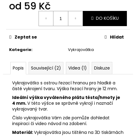
č
od
59 Kč
u
j
Měrná
DO KOŠÍKU
cena:
e
m
e
Zeptat se
Hlídat
Kategorie
:
Vykrajovátka
VYKRAJOVÁTKA
VELIKONOČNÍ
ZVÍŘÁTKA
#1988
Popis
Související (2)
Videa (1)
Diskuze
25
Kč
Vykrajovátko s ostrou řezací hranou pro hladké a
čisté vykrojení tvaru. Výška řezací hrany je 12 mm.
Ideální výška vyváleného plátu těsta/hmoty je
4 mm.
V této výšce se správně vykrojí i naznačí
vykrajovaný tvar.
Číslo vykrajovátka Vám zde pomůže dohledat
inspiraci či video návod na zdobení.
Materiál:
Vykrajovátka jsou tištěna na 3D tiskárnách