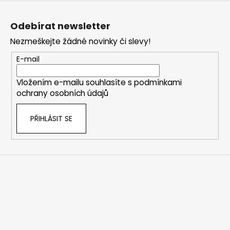
Z
á
Odebírat newsletter
p
Nezmeškejte žádné novinky či slevy!
a
t
E-mail
í
Vložením e-mailu souhlasíte s
podmínkami
ochrany osobních údajů
PŘIHLÁSIT SE