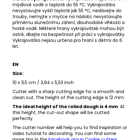
mýdlové vodě o teplotě do 55
°C. Vykrajovátka
nevystavujte vyšší teplotě jak 55
°C, nedávejte do
trouby, nemyjte v myčce na nádobí, nevystavujte
přímému slunečnímu záření, dlouhodobé vlhkosti a
horké vodě. Některé hrany vykrajovátek mohou být
ostré, dbejte na bezpečnost při práci s vykrajovátky.
Vykrajovátka nejsou určena pro hraní s dětmi do 6
let.
EN
Size:
10 x 11,5 cm / 3,94 x 5,53 inch
Cutter with a sharp cutting edge for a smooth and
clean cut. The height of the cutting edge is 12 mm.
The ideal height of the rolled dough is 4 mm
. At
this height, the cut-out shape will be cutted
perfectly.
The cutter number will help you to find inspiration or
video tutorial fo decorating. You can find some
more tips in the
Facebook group Cookie cutters