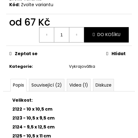
č
Kód:
Zvolte variantu
u
j
od
67 Kč
e
m
Měrná
e
DO KOŠÍKU
cena:
33001
Zeptat se
Hlídat
ZDOBÍCÍ
SÁČEK
Kategorie
:
Vykrajovátka
5
Kč
Popis
Související (2)
Videa (1)
Diskuze
Velikost:
2122 - 10 x 10,5 cm
2123 - 10,5 x 9,5 cm
2124 - 9,5 x 12,5 cm
2125 - 10,5 x 11 cm