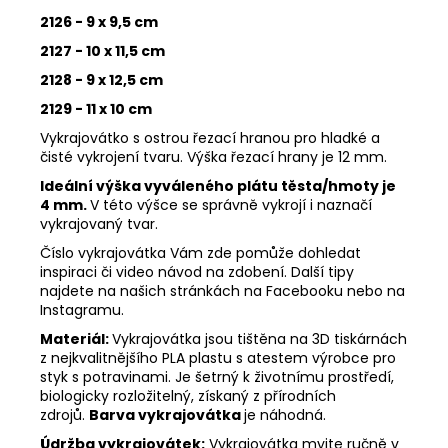
2126 - 9 x 9,5 cm
2127 - 10 x 11,5 cm
2128 - 9 x 12,5 cm
2129 - 11 x 10 cm
Vykrajovátko s ostrou řezací hranou pro hladké a
čisté vykrojení tvaru. Výška řezací hrany je 12 mm.
Ideální výška vyváleného plátu těsta/hmoty je
4 mm.
V této výšce se správně vykrojí i naznačí
vykrajovaný tvar.
Číslo vykrajovátka Vám zde pomůže dohledat
inspiraci či video návod na zdobení. Další tipy
najdete na našich stránkách na Facebooku nebo na
Instagramu.
Materiál:
Vykrajovátka jsou tištěna na 3D tiskárnách
z nejkvalitnějšího PLA plastu s atestem výrobce pro
styk s potravinami. Je šetrný k životnímu prostředí,
biologicky rozložitelný, získaný z přírodních
zdrojů.
Barva vykrajovátka
je náhodná.
Údržba vykrajovátek:
Vykrajovátka myjte ručně v