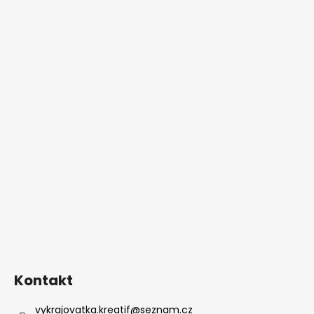
Kontakt
vykrajovatka.kreatif
@
seznam.cz