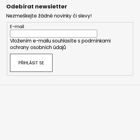
á
Odebírat newsletter
p
Nezmeškejte žádné novinky či slevy!
a
t
E-mail
í
Vložením e-mailu souhlasíte s
podmínkami
ochrany osobních údajů
PŘIHLÁSIT SE