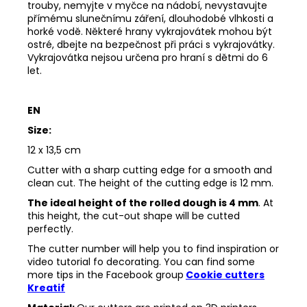
trouby, nemyjte v myčce na nádobí, nevystavujte
přímému slunečnímu záření, dlouhodobé vlhkosti a
horké vodě. Některé hrany vykrajovátek mohou být
ostré, dbejte na bezpečnost při práci s vykrajovátky.
Vykrajovátka nejsou určena pro hraní s dětmi do 6
let.
EN
Size:
12 x 13,5 cm
Cutter with a sharp cutting edge for a smooth and
clean cut. The height of the cutting edge is 12 mm.
The ideal height of the rolled dough is 4 mm
. At
this height, the cut-out shape will be cutted
perfectly.
The cutter number will help you to find inspiration or
video tutorial fo decorating. You can find some
more tips in the
Facebook group
Cookie cutters
Kreatif