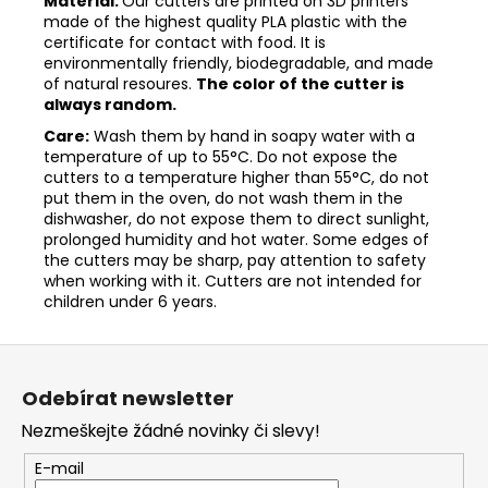
Material:
Our cutters are printed on 3D printers
made of the highest quality PLA plastic with the
certificate for contact with food. It is
environmentally friendly, biodegradable, and made
of natural resoures.
The color of the cutter is
always random.
Care:
Wash them by hand in soapy water with a
temperature of up to 55°C. Do not expose the
cutters to a temperature higher than 55°C, do not
put them in the oven, do not wash them in the
dishwasher, do not expose them to direct sunlight,
prolonged humidity and hot water. Some edges of
the cutters may be sharp, pay attention to safety
when working with it. Cutters are not intended for
children under 6 years.
Z
á
Odebírat newsletter
p
Nezmeškejte žádné novinky či slevy!
a
t
E-mail