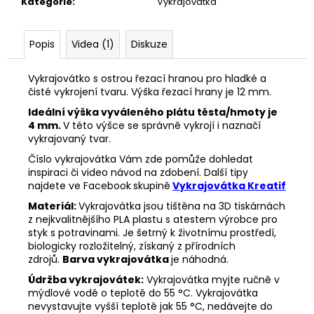
č
Kategorie
:
Vykrajovátka
u
j
Popis
Videa (1)
Diskuze
e
m
e
Vykrajovátko s ostrou řezací hranou pro hladké a
čisté vykrojení tvaru. Výška řezací hrany je 12 mm.
Ideální výška vyváleného plátu těsta/hmoty je
VYKRAJOVÁTKA
4 mm.
V této výšce se správně vykrojí i naznačí
ZAJÍČCI
vykrajovaný tvar.
#1515
Číslo vykrajovátka Vám zde pomůže dohledat
49
inspiraci či video návod na zdobení. Další tipy
Kč
najdete ve Facebook
skupině
Vykrajovátka Kreatif
Materiál:
Vykrajovátka jsou tištěna na 3D tiskárnách
z nejkvalitnějšího PLA plastu s atestem výrobce pro
styk s potravinami. Je šetrný k životnímu prostředí,
biologicky rozložitelný, získaný z přírodních
zdrojů.
Barva vykrajovátka
je náhodná.
Údržba vykrajovátek:
Vykrajovátka myjte ručně v
mýdlové vodě o teplotě do 55
°C. Vykrajovátka
nevystavujte vyšší teplotě jak 55
°C, nedávejte do