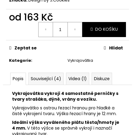
č
u
j
od
163 Kč
e
Měrná
m
DO KOŠÍKU
cena:
e
Zeptat se
Hlídat
VYKRAJOVÁTKA
CHRISTMAS
Kategorie
:
Vykrajovátka
JOY
#423
49
Popis
Související (4)
Videa (1)
Diskuze
Kč
Vykrajovátka vykrojí 4 samostatné perníčky s
tvary strašáka, dýně, vrány a vozíku.
Vykrajovátko s ostrou řezací hranou pro hladké a
čisté vykrojení tvaru. Výška řezací hrany je 12 mm.
Ideální výška vyváleného plátu těsta/hmoty je
4 mm.
V této výšce se správně vykrojí i naznačí
vykrajovaný tvar.