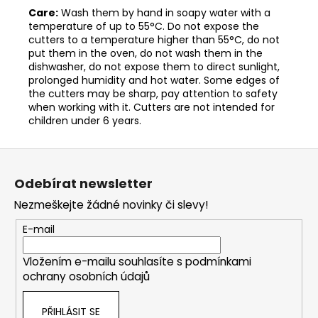
Care:
Wash them by hand in soapy water with a
temperature of up to 55°C. Do not expose the
cutters to a temperature higher than 55°C, do not
put them in the oven, do not wash them in the
dishwasher, do not expose them to direct sunlight,
prolonged humidity and hot water. Some edges of
the cutters may be sharp, pay attention to safety
when working with it. Cutters are not intended for
children under 6 years.
Z
á
Odebírat newsletter
p
Nezmeškejte žádné novinky či slevy!
a
t
E-mail
í
Vložením e-mailu souhlasíte s
podmínkami
ochrany osobních údajů
PŘIHLÁSIT SE