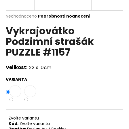
a
j
Průměrné
Neohodnoceno
Podrobnosti hodnocení
í
hodnocení
Vykrajovátko
produktu
t
je
?
Podzimní strašák
0,0
z
PUZZLE #1157
5
hvězdiček.
Velikost:
22 x 10cm
HLEDAT
VARIANTA
D
o
p
o
r
Zvolte variantu
u
Kód:
Zvolte variantu
Značka:
Design by J.Cookies