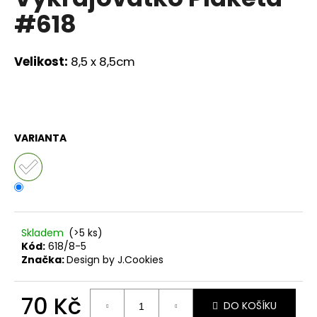
je
a
#618
0,0
z
j
5
í
hvězdiček.
Velikost:
8,5 x 8,5cm
t
?
VARIANTA
HLEDAT
D
Skladem
(>5 ks)
o
Kód:
618/8-5
p
Značka:
Design by J.Cookies
o
r
70 Kč
u
DO KOŠÍKU