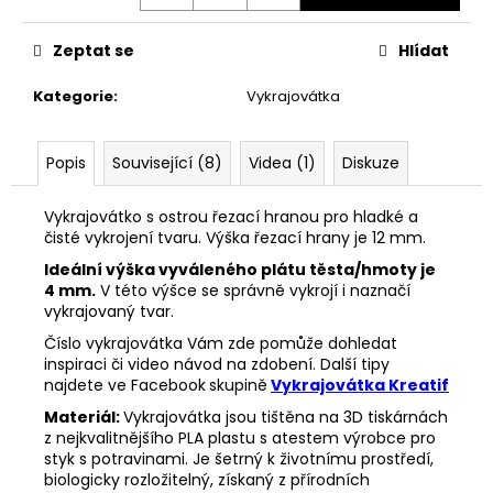
č
Měrná
u
cena:
j
Zeptat se
Hlídat
e
m
Kategorie
:
Vykrajovátka
e
Popis
Související (8)
Videa (1)
Diskuze
VYKRAJOVÁTKA
MINI
Vykrajovátko s ostrou řezací hranou pro hladké a
VÁNOČNÍ
čisté vykrojení tvaru. Výška řezací hrany je 12 mm.
#1297
Ideální výška vyváleného plátu těsta/hmoty je
38
4 mm.
V této výšce se správně vykrojí i naznačí
Kč
vykrajovaný tvar.
Číslo vykrajovátka Vám zde pomůže dohledat
inspiraci či video návod na zdobení. Další tipy
najdete ve Facebook
skupině
Vykrajovátka Kreatif
Materiál:
Vykrajovátka jsou tištěna na 3D tiskárnách
z nejkvalitnějšího PLA plastu s atestem výrobce pro
styk s potravinami. Je šetrný k životnímu prostředí,
biologicky rozložitelný, získaný z přírodních