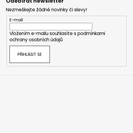
Odebírat newsletter
p
Nezmeškejte žádné novinky či slevy!
a
t
E-mail
í
Vložením e-mailu souhlasíte s
podmínkami
ochrany osobních údajů
PŘIHLÁSIT SE