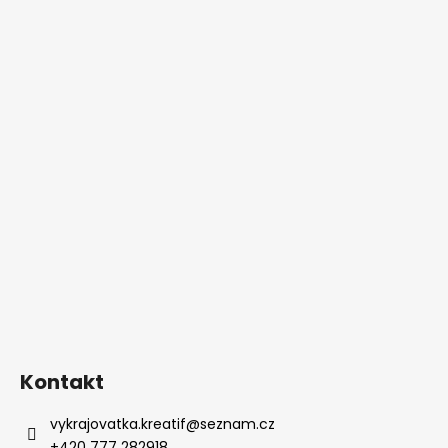
Kontakt
vykrajovatka.kreatif
@
seznam.cz
+420 777 282918