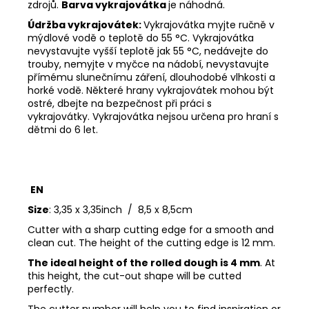
zdrojů.
Barva vykrajovátka
je náhodná.
Údržba vykrajovátek:
Vykrajovátka myjte ručně v
mýdlové vodě o teplotě do 55 °C.
Vykrajovátka
nevystavujte vyšší teplotě jak 55 °C, nedávejte do
trouby, nemyjte v myčce na nádobí, nevystavujte
přímému slunečnímu záření, dlouhodobé vlhkosti a
horké vodě.
Některé hrany vykrajovátek mohou být
ostré, dbejte na bezpečnost při práci s
vykrajovátky.
Vykrajovátka nejsou určena pro hraní s
dětmi do 6 let.
EN
Size
: 3,35 x 3,35inch / 8,5 x 8,5cm
Cutter with a sharp cutting edge for a smooth and
clean cut. The height of the cutting edge is 12 mm.
The ideal height of the rolled dough is 4 mm
. At
this height, the cut-out shape will be cutted
perfectly.
The cutter number will help you to find inspiration or