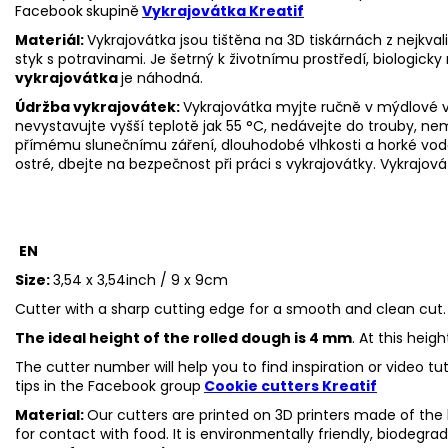
Facebook
skupině
Vykrajovátka Kreatif
Materiál:
Vykrajovátka jsou tištěna na 3D tiskárnách z nejkva
styk s potravinami. Je šetrný k životnímu prostředí, biologicky 
vykrajovátka
je náhodná.
Údržba vykrajovátek:
Vykrajovátka myjte ručně v mýdlové v
nevystavujte vyšší teplotě jak 55 °C, nedávejte do trouby, n
přímému slunečnímu záření, dlouhodobé vlhkosti a horké vo
ostré, dbejte na bezpečnost při práci s vykrajovátky.
Vykrajová
EN
Size:
3,54 x 3,54inch / 9 x 9cm
Cutter with a sharp cutting edge for a smooth and clean cut.
The ideal height of the rolled dough is 4 mm
. At this heig
The cutter number will help you to find inspiration or video t
tips in the
Facebook group
Cookie cutters Kreatif
Material:
Our cutters are printed on 3D printers made of the h
for contact with food. It is environmentally friendly, biodegr