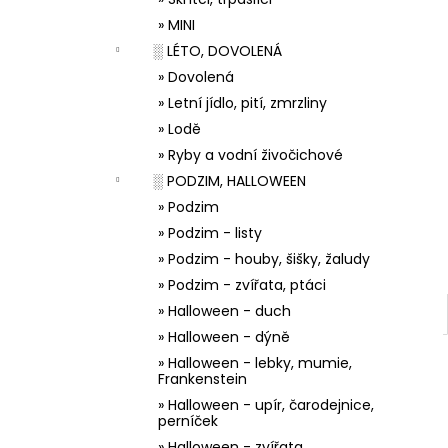
33001 ZDOBÍCÍ SÁČEK
l
» MINI
5 Kč
░ LÉTO, DOVOLENÁ
» Dovolená
» Letní jídlo, pití, zmrzliny
» Lodě
» Ryby a vodní živočichové
░ PODZIM, HALLOWEEN
» Podzim
» Podzim - listy
» Podzim - houby, šišky, žaludy
» Podzim - zvířata, ptáci
» Halloween - duch
» Halloween - dýně
» Halloween - lebky, mumie,
Frankenstein
» Halloween - upír, čarodejnice,
perníček
» Halloween - zvířata