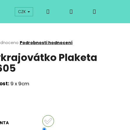
Hledat
Přihlášení
Nákupní
prodej
Kurzy
Odkazy
O vykrajovátkách
CZK
košík
rné
odnoceno
Podrobnosti hodnocení
cení
krajovátko Plaketa
ktu
605
ček.
ost:
9 x 9cm
Následující
ANTA