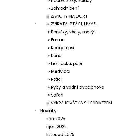
» Houby, šišky, žaludy
» Zahradničení
░ ZÁPICHY NA DORT
░ ZVÍŘATA, PTÁCI, HMYZ...
» Berušky, včely, motýli...
» Farma
» Kočky a psi
» Koně
» Les, louka, pole
» Medvídci
» Ptáci
» Ryby a vodní živočichové
» Safari
░ VYKRAJOVÁTKA S HENDIKEPEM
Novinky
září 2025
říjen 2025
listopad 2025