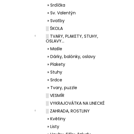
» Srdíčka
» Sv. Valentýn
» Svatby
░ ŠKOLA
░ TVARY, PLAKETY, STUHY,
OSLAVY...
» Mašle
» Dárky, balónky, oslavy
» Plakety
» Stuhy
» Srdce
» Tvary, puzzle
░ VESMÍR
░ VYKRAJOVÁTKA NA LINECKÉ
░ ZAHRADA, ROSTLINY
» Květiny
» Listy