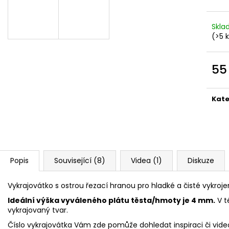
VYKRAJOVÁTKA CHRISTMAS JOY #423
VYKRAJOVÁTKA 
#1584
49 Kč
39 Kč
Skl
(>5 
55
Měr
cena
Kate
Popis
Související (8)
Videa (1)
Diskuze
Vykrajovátko s ostrou řezací hranou pro hladké a čisté vykroje
Ideální výška vyváleného plátu těsta/hmoty je 4 mm.
V t
vykrajovaný tvar.
Číslo vykrajovátka Vám zde pomůže dohledat inspiraci či vide