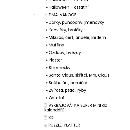
» Halloween - ostatní
░ ZIMA, VÁNOCE
» Dárky, punčochy, jmenovky
» Konvičky, hrníčky
» Mikuláš, čert, andělé, Betlém
» Muffins
» Ozdoby, hvězdy
» Platter
» Stromečky
» Santa Claus, skřítci, Mrs. Claus
» Sněhuláci, perníčci
» Zvířata, ptáci, ryby
» Ostatní
░ VYKRAJOVÁTKA SUPER MINI do
kalendářů
░ 3D
░ PUZZLE, PLATTER