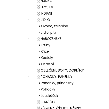
░ HUDBA
░ HRY, TV
░ INDIÁNI
░ JÍDLO
» Ovoce, zelenina
» Jídlo, pití
░ NÁBOŽENSKÉ
» Křtiny
» Kříže
» Kostely
» Ostatní
░ OBLEČENÍ, BOTY, DOPLŇKY
░ POHÁDKY, PANENKY
» Panenky, princezny
» Pohádky
» Louskáček
░ PERNÍČCI
░ PÍSMENA, ČÍSLICE, NÁPISY