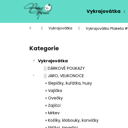
K
Přejít
na
o
Vykrajovátka
obsah
Zpět
Zpět
š
do
do
í
Domů
Vykrajovátka
Vykrajovátko Plaketa 
k
obchodu
obchodu
P
o
Kategorie
Přeskočit
s
kategorie
t
Vykrajovátka
r
░ DÁRKOVÉ POUKAZY
a
░ JARO, VELIKONOCE
n
» Slepičky, kuřátka, husy
n
» Vajíčka
í
» Ovečky
p
» Zajíčci
a
» Mrkev
n
» Košíky, klobouky, konvičky
e
» Skřítci, trpaslíci