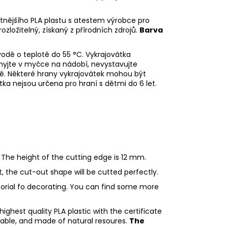
litnějšího PLA plastu s atestem výrobce pro
rozložitelný, získaný z přírodních zdrojů.
Barva
odě o teplotě do 55 °C.
Vykrajovátka
emyjte v myčce na nádobí, nevystavujte
dě.
Některé hrany vykrajovátek mohou být
tka nejsou určena pro hraní s dětmi do 6 let.
 The height of the cutting edge is 12 mm.
ht, the cut-out shape will be cutted perfectly.
utorial fo decorating. You can find some more
ighest quality PLA plastic with the certificate
adable, and made of natural resoures.
The