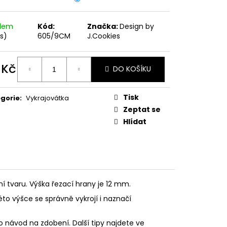
PODZIMNÍ KOLEKCE
adem
Kód:
Značka:
Design by
ks)
605/9CM
J.Cookies
 Kč
DO KOŠÍKU
ná
:
Tisk
gorie
:
Vykrajovátka
Zeptat se
Hlídat
ní tvaru. Výška řezací hrany je 12 mm.
éto výšce se správně vykrojí i naznačí
o návod na zdobení. Další tipy najdete ve