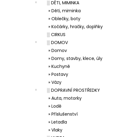
░ DĚTI, MIMINKA
» Děti, miminka
» Oblečky, boty
» Kočárky, hračky, doplňky
░ CIRKUS
░ DOMOV
» Domov
» Domy, stavby, klece, úly
» Kuchyně
» Postavy
» Vázy
░ DOPRAVNÍ PROSTŘEDKY
» Auta, motorky
» Lodě
» Příslušenství
» Letadla
» Vlaky