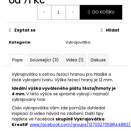
od
71 Kč
č
u
Měrná
DO KOŠÍKU
j
cena:
e
m
Zeptat se
Hlídat
e
Kategorie
:
Vykrajovátka
VYKRAJOVÁTKA
ZAJÍČCI
#1515
Popis
Související (3)
Videa (1)
Diskuze
49
Kč
Vykrajovátko s ostrou řezací hranou pro hladké a
čisté vykrojení tvaru. Výška řezací hrany je 12 mm.
Ideální výška vyváleného plátu těsta/hmoty je
4 mm.
V této výšce se správně vykrojí i naznačí
vykrajovaný tvar.
Číslo vykrajovátka Vám zde pomůže dohledat
inspiraci či video návod na zdobení. Další tipy
najdete ve Facebook
skupině Vykrajovátka
KreatiF
www.facebook.com/groups/1370327059844882/