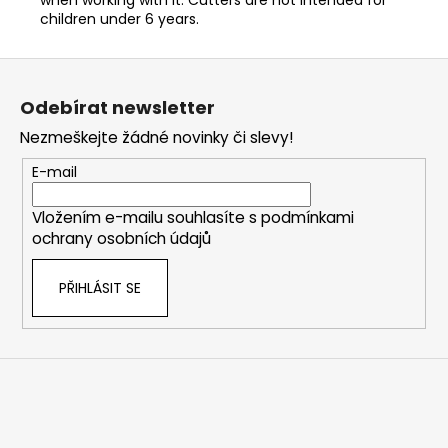
children under 6 years.
Z
á
Odebírat newsletter
p
Nezmeškejte žádné novinky či slevy!
a
t
E-mail
í
Vložením e-mailu souhlasíte s
podmínkami
ochrany osobních údajů
PŘIHLÁSIT SE