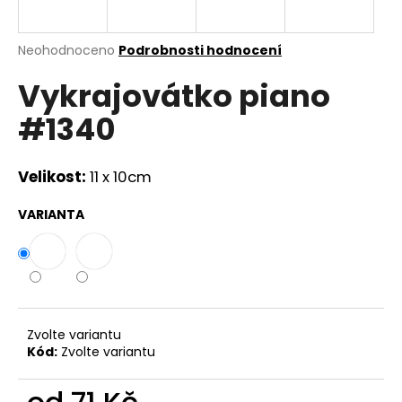
a
j
Průměrné
Neohodnoceno
Podrobnosti hodnocení
í
hodnocení
Vykrajovátko piano
produktu
t
je
?
#1340
0,0
z
5
hvězdiček.
Velikost:
11 x 10cm
HLEDAT
VARIANTA
D
o
p
Zvolte variantu
o
Kód:
Zvolte variantu
r
u