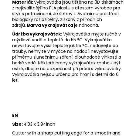
Materiál:
Vykrajovátka jsou tištěna na 3D tiskárnách
z nejkvalitnějšího PLA plastu s atestem výrobce pro
styk s potravinami. Je šetrný k životnímu prostředí,
biologicky rozložitelný, získaný z přírodních
zdrojů.
Barva vykrajovátka
je náhodná.
Údržba vykrajovátek
: Vykrajovátka myjte ručně v
mýdlové vodě o teplotě do 55
°C. Vykrajovátka
nevystavujte vyšší teplotě jak 55
°C, nedávejte do
trouby, nemyjte v myčce na nádobí, nevystavujte
přímému slunečnímu záření, dlouhodobé vlhkosti a
horké vodě. Některé hrany vykrajovátek mohou být
ostré, dbejte na bezpečnost při práci s vykrajovátky.
Vykrajovátka nejsou určena pro hraní s dětmi do 6
let.
EN
Size:
4,33 x 3,94inch
Cutter with a sharp cutting edge for a smooth and