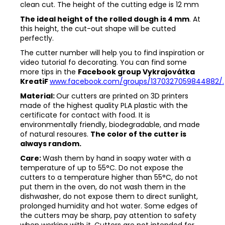
clean cut. The height of the cutting edge is 12 mm
The ideal height of the rolled dough is 4 mm
. At
this height, the cut-out shape will be cutted
perfectly.
The cutter number will help you to find inspiration or
video tutorial fo decorating. You can find some
more tips in the
Facebook group Vykrajovátka
KreatiF
www.facebook.com/groups/1370327059844882/.
Material:
Our cutters are printed on 3D printers
made of the highest quality PLA plastic with the
certificate for contact with food. It is
environmentally friendly, biodegradable, and made
of natural resoures.
The color of the cutter is
always random.
Care:
Wash them by hand in soapy water with a
temperature of up to 55°C. Do not expose the
cutters to a temperature higher than 55°C, do not
put them in the oven, do not wash them in the
dishwasher, do not expose them to direct sunlight,
prolonged humidity and hot water. Some edges of
the cutters may be sharp, pay attention to safety
when working with it. Cutters are not intended for