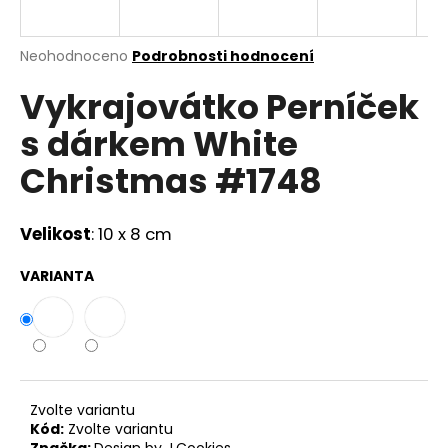
a
j
Průměrné
Neohodnoceno
Podrobnosti hodnocení
í
hodnocení
Vykrajovátko Perníček
produktu
t
je
?
s dárkem White
0,0
z
Christmas #1748
5
hvězdiček.
Velikost
: 10 x 8 cm
HLEDAT
VARIANTA
D
o
p
o
r
Zvolte variantu
u
Kód:
Zvolte variantu
Značka:
Design by J.Cookies