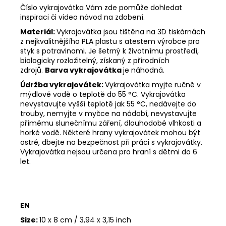
Číslo vykrajovátka Vám zde pomůže dohledat
inspiraci či video návod na zdobení.
Materiál:
Vykrajovátka jsou tištěna na 3D tiskárnách
z nejkvalitnějšího PLA plastu s atestem výrobce pro
styk s potravinami. Je šetrný k životnímu prostředí,
biologicky rozložitelný, získaný z přírodních
zdrojů.
Barva vykrajovátka
je náhodná.
Údržba vykrajovátek:
Vykrajovátka myjte ručně v
mýdlové vodě o teplotě do 55
°C. Vykrajovátka
nevystavujte vyšší teplotě jak 55
°C, nedávejte do
trouby, nemyjte v myčce na nádobí, nevystavujte
přímému slunečnímu záření, dlouhodobé vlhkosti a
horké vodě. Některé hrany vykrajovátek mohou být
ostré, dbejte na bezpečnost při práci s vykrajovátky.
Vykrajovátka nejsou určena pro hraní s dětmi do 6
let.
EN
Size:
10 x 8 cm / 3,94 x 3,15 inch