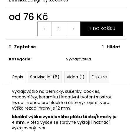
č
u
j
od
76 Kč
e
Měrná
m
DO KOŠÍKU
cena:
e
Zeptat se
Hlídat
VYKRAJOVÁTKA
SNĚHULÁKOVÉ
Kategorie
:
Vykrajovátka
VÁNOCE
#1843
53
Popis
Související (6)
Videa (1)
Diskuze
Kč
Vykrajovátko na perníčky, sušenky, cookies,
medovníčky, keramiku i kreativní tvoření s ostrou
řezací hranou pro hladké a čisté vykrojení tvaru.
Výška řezací hrany je 12 mm.
Ideální výška vyváleného plátu těsta/hmoty je
4 mm.
V této výšce se správně vykrojí i naznačí
vykrajovaný tvar.