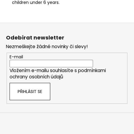
children under 6 years.
Z
á
Odebírat newsletter
p
Nezmeškejte žádné novinky či slevy!
a
t
E-mail
í
Vložením e-mailu souhlasíte s
podmínkami
ochrany osobních údajů
PŘIHLÁSIT SE