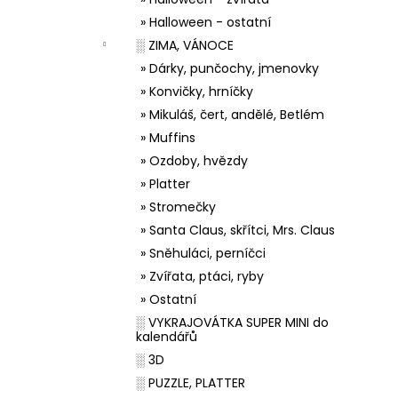
» Halloween - ostatní
░ ZIMA, VÁNOCE
» Dárky, punčochy, jmenovky
» Konvičky, hrníčky
» Mikuláš, čert, andělé, Betlém
» Muffins
» Ozdoby, hvězdy
» Platter
» Stromečky
» Santa Claus, skřítci, Mrs. Claus
» Sněhuláci, perníčci
» Zvířata, ptáci, ryby
» Ostatní
░ VYKRAJOVÁTKA SUPER MINI do
kalendářů
░ 3D
░ PUZZLE, PLATTER