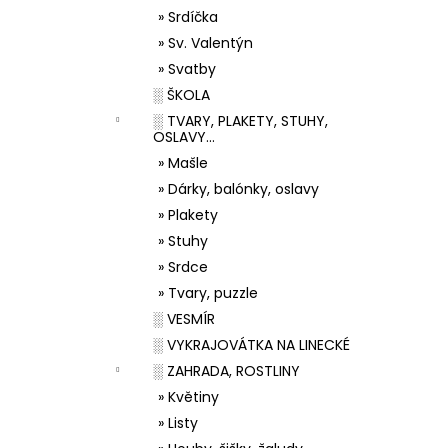
» Srdíčka
» Sv. Valentýn
» Svatby
░ ŠKOLA
░ TVARY, PLAKETY, STUHY,
OSLAVY...
» Mašle
» Dárky, balónky, oslavy
» Plakety
» Stuhy
» Srdce
» Tvary, puzzle
░ VESMÍR
░ VYKRAJOVÁTKA NA LINECKÉ
░ ZAHRADA, ROSTLINY
» Květiny
» Listy