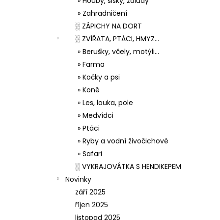
» Houby, šišky, žaludy
» Zahradničení
░ ZÁPICHY NA DORT
░ ZVÍŘATA, PTÁCI, HMYZ...
» Berušky, včely, motýli...
» Farma
» Kočky a psi
» Koně
» Les, louka, pole
» Medvídci
» Ptáci
» Ryby a vodní živočichové
» Safari
░ VYKRAJOVÁTKA S HENDIKEPEM
Novinky
září 2025
říjen 2025
listopad 2025