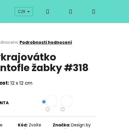
Hledat
Přihlášení
Nákupní
prodej
Kurzy
Odkazy
O vykrajovátkách
CZK
košík
rné
odnoceno
Podrobnosti hodnocení
cení
krajovátko
ktu
ntofle žabky #318
ček.
ost:
12 x 12 cm
ANTA
Následující
te
Kód:
Zvolte
Značka:
Design by