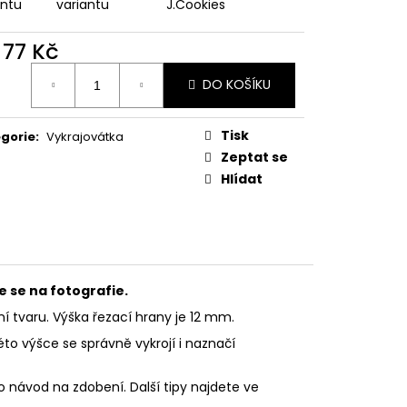
PODZIMNÍ KOLEKCE
antu
variantu
J.Cookies
d
77 Kč
ná
DO KOŠÍKU
:
Tisk
gorie
:
Vykrajovátka
Zeptat se
Hlídat
e se na fotografie.
ní tvaru.
Výška řezací hrany je 12 mm.
éto výšce se správně vykrojí i naznačí
o návod na zdobení. Další tipy najdete ve