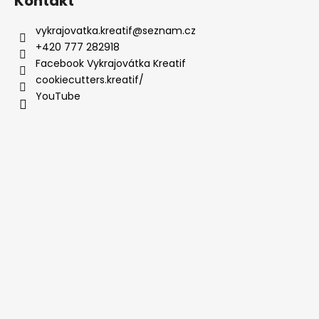
Kontakt
vykrajovatka.kreatif
@
seznam.cz
+420 777 282918
Facebook Vykrajovátka Kreatif
cookiecutters.kreatif/
YouTube