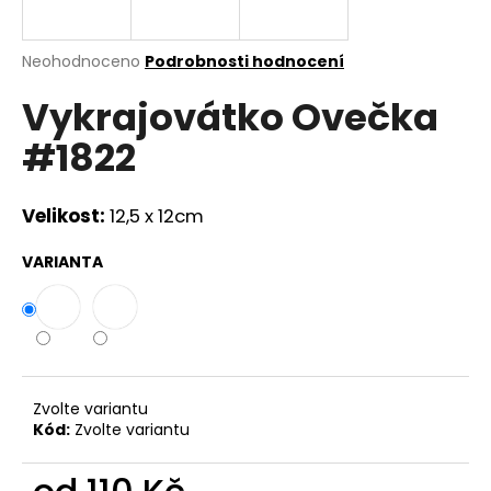
a
j
Průměrné
Neohodnoceno
Podrobnosti hodnocení
í
hodnocení
Vykrajovátko Ovečka
produktu
t
je
?
#1822
0,0
z
5
hvězdiček.
Velikost:
12,5 x 12cm
HLEDAT
VARIANTA
D
o
p
Zvolte variantu
o
Kód:
Zvolte variantu
r
u