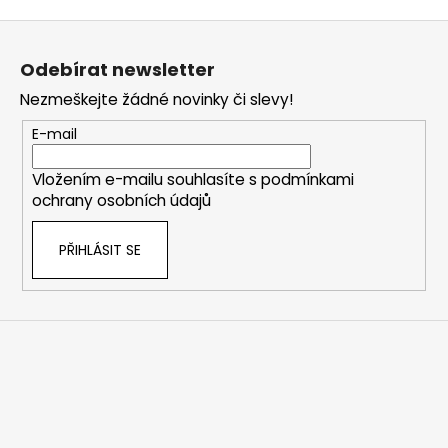
Z
á
Odebírat newsletter
p
Nezmeškejte žádné novinky či slevy!
a
t
E-mail
í
Vložením e-mailu souhlasíte s
podmínkami
ochrany osobních údajů
PŘIHLÁSIT SE