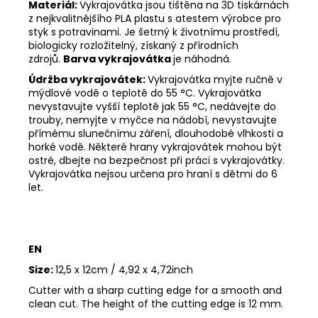
Materiál:
Vykrajovátka jsou tištěna na 3D tiskárnách
z nejkvalitnějšího PLA plastu s atestem výrobce pro
styk s potravinami. Je šetrný k životnímu prostředí,
biologicky rozložitelný, získaný z přírodních
zdrojů.
Barva vykrajovátka
je náhodná.
Údržba vykrajovátek:
Vykrajovátka myjte ručně v
mýdlové vodě o teplotě do 55
°C. Vykrajovátka
nevystavujte vyšší teplotě jak 55
°C, nedávejte do
trouby, nemyjte v myčce na nádobí, nevystavujte
přímému slunečnímu záření, dlouhodobé vlhkosti a
horké vodě. Některé hrany vykrajovátek mohou být
ostré, dbejte na bezpečnost při práci s vykrajovátky.
Vykrajovátka nejsou určena pro hraní s dětmi do 6
let.
EN
Size:
12,5 x 12cm / 4,92 x 4,72inch
Cutter with a sharp cutting edge for a smooth and
clean cut. The height of the cutting edge is 12 mm.