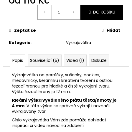
od
110 Kč
č
u
Měrná
DO KOŠÍKU
j
cena:
e
m
Zeptat se
Hlídat
e
Kategorie
:
Vykrajovátka
VYKRAJOVÁTKO
MIKULÁŠ
SET
Popis
Související (5)
Videa (1)
Diskuze
#347
74
Vykrajovátko na perníčky, sušenky, cookies,
Kč
medovníčky, keramiku i kreativní tvoření s ostrou
řezací hranou pro hladké a čisté vykrojení tvaru.
Výška řezací hrany je 12 mm.
Ideální výška vyváleného plátu těsta/hmoty je
4 mm.
V této výšce se správně vykrojí i naznačí
vykrajovaný tvar.
Číslo vykrajovátka Vám zde pomůže dohledat
inspiraci či video návod na zdobení.