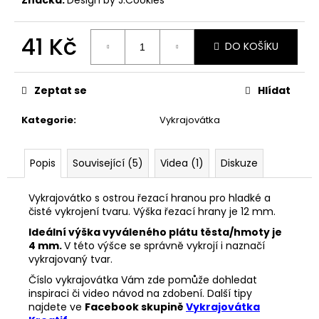
č
u
j
41 Kč
DO KOŠÍKU
e
m
Měrná
cena:
e
Zeptat se
Hlídat
Kategorie
:
Vykrajovátka
VYKRAJOVÁTKO
MIKULÁŠ
SET
#347
Popis
Související (5)
Videa (1)
Diskuze
74
Kč
Vykrajovátko s ostrou řezací hranou pro hladké a
čisté vykrojení tvaru. Výška řezací hrany je 12 mm.
Ideální výška vyváleného plátu těsta/hmoty je
4 mm.
V této výšce se správně vykrojí i naznačí
vykrajovaný tvar.
Číslo vykrajovátka Vám zde pomůže dohledat
inspiraci či video návod na zdobení. Další tipy
najdete ve
Facebook skupině
Vykrajovátka