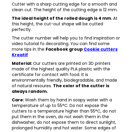
Cutter with a sharp cutting edge for a smooth and
clean cut. The height of the cutting edge is 12 mm.
The ideal height of the rolled dough is 4 mm
. At
this height, the cut-out shape will be cutted
perfectly.
The cutter number will help you to find inspiration or
video tutorial fo decorating. You can find some
more tips in the
Facebook group
Cookie cutters
Kreatif
Material:
Our cutters are printed on 3D printers
made of the highest quality PLA plastic with the
certificate for contact with food. It is
environmentally friendly, biodegradable, and made
of natural resoures.
The color of the cutter is
always random.
Care:
Wash them by hand in soapy water with a
temperature of up to 55°C. Do not expose the
cutters to a temperature higher than 55°C, do not
put them in the oven, do not wash them in the
dishwasher, do not expose them to direct sunlight,
prolonged humidity and hot water. Some edges of