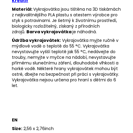
Kreatif
Materiál:
Vykrajovátka jsou tištěna na 3D tiskárnách
z nejkvalitnějšího PLA plastu s atestem výrobce pro
styk s potravinami. Je šetrný k životnímu prostředí,
biologicky rozložitelný, získaný z přírodních
zdrojů.
Barva vykrajovátka
je náhodná.
Údržba vykrajovátek:
Vykrajovátka myjte ručně v
mýdlové vodě o teplotě do 55
°C. Vykrajovátka
nevystavujte vyšší teplotě jak 55
°C, nedávejte do
trouby, nemyjte v myčce na nádobí, nevystavujte
přímému slunečnímu záření, dlouhodobé vlhkosti a
horké vodě. Některé hrany vykrajovátek mohou být
ostré, dbejte na bezpečnost při práci s vykrajovátky.
Vykrajovátka nejsou určena pro hraní s dětmi do 6
let.
EN
Size:
2,56 x 2,76inch