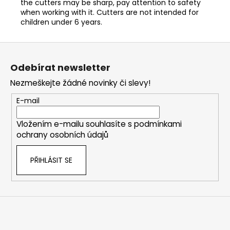
the cutters may be sharp, pay attention to safety
when working with it. Cutters are not intended for
children under 6 years.
Z
á
Odebírat newsletter
p
Nezmeškejte žádné novinky či slevy!
a
t
E-mail
í
Vložením e-mailu souhlasíte s
podmínkami
ochrany osobních údajů
PŘIHLÁSIT SE