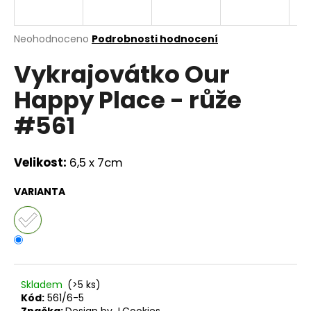
a
j
Průměrné
Neohodnoceno
Podrobnosti hodnocení
í
hodnocení
Vykrajovátko Our
produktu
t
je
?
Happy Place - růže
0,0
z
#561
5
hvězdiček.
Velikost:
6,5 x 7cm
HLEDAT
VARIANTA
D
o
p
o
r
Skladem
(>5 ks)
u
Kód:
561/6-5
Značka:
Design by J.Cookies