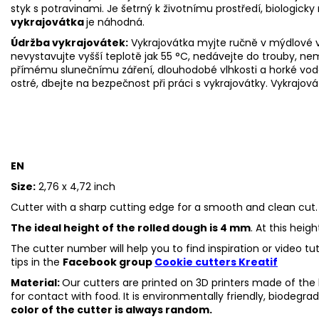
styk s potravinami. Je šetrný k životnímu prostředí, biologicky 
vykrajovátka
je náhodná.
Údržba vykrajovátek:
Vykrajovátka myjte ručně v mýdlové v
nevystavujte vyšší teplotě jak 55
°C, nedávejte do trouby, ne
přímému slunečnímu záření, dlouhodobé vlhkosti a horké vod
ostré, dbejte na bezpečnost při práci s vykrajovátky. Vykrajová
EN
Size:
2,76 x 4,72 inch
Cutter with a sharp cutting edge for a smooth and clean cut.
The ideal height of the rolled dough is 4 mm
. At this heig
The cutter number will help you to find inspiration or video t
tips in the
Facebook group
Cookie cutters Kreatif
Material:
Our cutters are printed on 3D printers made of the h
for contact with food. It is environmentally friendly, biodegr
color of the cutter is always random.