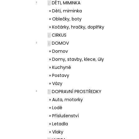
░ DĚTI, MIMINKA
» Děti, miminka
» Oblečky, boty
» Kočárky, hračky, doplňky
░ CIRKUS
░ DOMOV
» Domov
» Domy, stavby, klece, úly
» Kuchyně
» Postavy
» Vázy
░ DOPRAVNÍ PROSTŘEDKY
» Auta, motorky
» Lodě
» Příslušenství
» Letadla
» Vlaky