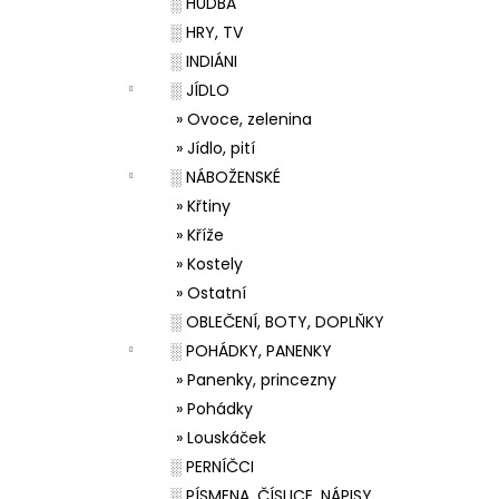
░ HUDBA
░ HRY, TV
░ INDIÁNI
░ JÍDLO
» Ovoce, zelenina
» Jídlo, pití
░ NÁBOŽENSKÉ
» Křtiny
» Kříže
» Kostely
» Ostatní
░ OBLEČENÍ, BOTY, DOPLŇKY
░ POHÁDKY, PANENKY
» Panenky, princezny
» Pohádky
» Louskáček
░ PERNÍČCI
░ PÍSMENA, ČÍSLICE, NÁPISY