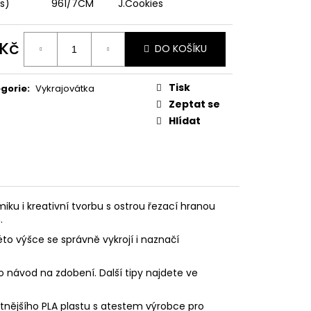
PODZIMNÍ KOLEKCE
ks)
961/7CM
J.Cookies
 Kč
DO KOŠÍKU
ná
:
Tisk
gorie
:
Vykrajovátka
Zeptat se
Hlídat
iku i kreativní tvorbu s ostrou řezací hranou
.
éto výšce se správně vykrojí i naznačí
o návod na zdobení. Další tipy najdete ve
litnějšího PLA plastu s atestem výrobce pro