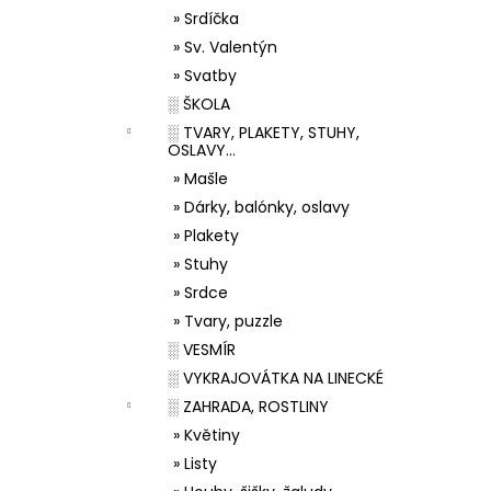
» Srdíčka
» Sv. Valentýn
» Svatby
░ ŠKOLA
░ TVARY, PLAKETY, STUHY,
OSLAVY...
» Mašle
» Dárky, balónky, oslavy
» Plakety
» Stuhy
» Srdce
» Tvary, puzzle
░ VESMÍR
░ VYKRAJOVÁTKA NA LINECKÉ
░ ZAHRADA, ROSTLINY
» Květiny
» Listy