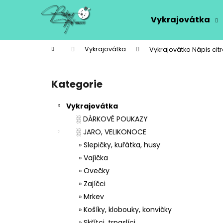
K
Přejít
na
o
Vykrajovátka
obsah
Zpět
Zpět
š
do
do
í
Domů
Vykrajovátka
Vykrajovátko Nápis cit
k
obchodu
obchodu
P
o
Kategorie
Přeskočit
s
kategorie
t
Vykrajovátka
r
░ DÁRKOVÉ POUKAZY
a
░ JARO, VELIKONOCE
n
» Slepičky, kuřátka, husy
n
» Vajíčka
í
» Ovečky
p
» Zajíčci
a
» Mrkev
n
» Košíky, klobouky, konvičky
e
» Skřítci, trpaslíci