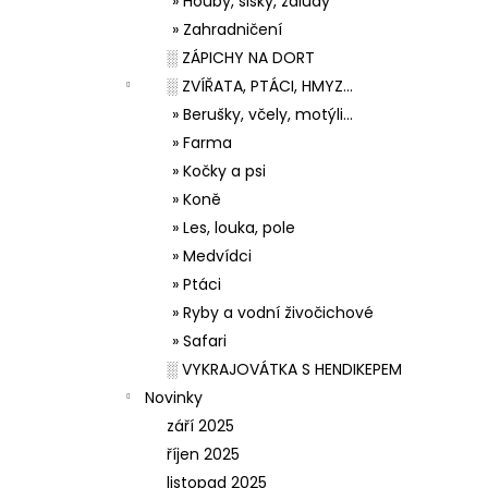
» Houby, šišky, žaludy
» Zahradničení
░ ZÁPICHY NA DORT
░ ZVÍŘATA, PTÁCI, HMYZ...
» Berušky, včely, motýli...
» Farma
» Kočky a psi
» Koně
» Les, louka, pole
» Medvídci
» Ptáci
» Ryby a vodní živočichové
» Safari
░ VYKRAJOVÁTKA S HENDIKEPEM
Novinky
září 2025
říjen 2025
listopad 2025