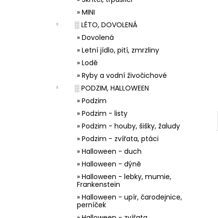
33001 ZDOBÍCÍ SÁČEK
l
» MINI
5 Kč
░ LÉTO, DOVOLENÁ
» Dovolená
» Letní jídlo, pití, zmrzliny
» Lodě
» Ryby a vodní živočichové
░ PODZIM, HALLOWEEN
» Podzim
» Podzim - listy
» Podzim - houby, šišky, žaludy
» Podzim - zvířata, ptáci
» Halloween - duch
» Halloween - dýně
» Halloween - lebky, mumie,
Frankenstein
» Halloween - upír, čarodejnice,
perníček
» Halloween - zvířata