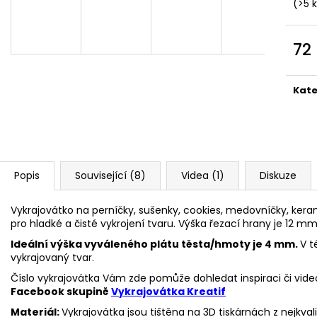
VYKRAJOVÁTKA CHRISTMAS JOY #423
VYKRAJOVÁTKA 
(>5 
#1584
49 Kč
39 Kč
72
Měr
cena
Kate
Popis
Související (8)
Videa (1)
Diskuze
Vykrajovátko na perníčky, sušenky, cookies, medovníčky, keram
pro hladké a čisté vykrojení tvaru. Výška řezací hrany je 12 mm
Ideální výška vyváleného plátu těsta/hmoty je 4 mm.
V t
vykrajovaný tvar.
Číslo vykrajovátka Vám zde pomůže dohledat inspiraci či vide
Facebook skupině
Vykrajovátka Kreatif
Materiál:
Vykrajovátka jsou tištěna na 3D tiskárnách z nejkva