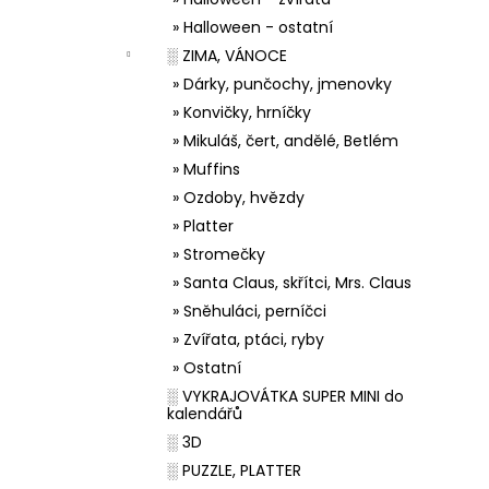
» Halloween - ostatní
░ ZIMA, VÁNOCE
» Dárky, punčochy, jmenovky
» Konvičky, hrníčky
» Mikuláš, čert, andělé, Betlém
» Muffins
» Ozdoby, hvězdy
» Platter
» Stromečky
» Santa Claus, skřítci, Mrs. Claus
» Sněhuláci, perníčci
» Zvířata, ptáci, ryby
» Ostatní
░ VYKRAJOVÁTKA SUPER MINI do
kalendářů
░ 3D
░ PUZZLE, PLATTER