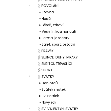
░ POVOLÁNÍ
» Stavba
» Hasiči
» Lékaři, zdraví
» Vesmír, kosmonauti
» Farma, jezdectví
» Balet, sport, ostatní
░ PRAVĚK
░ SLUNCE, DUHY, MRAKY
░ SKŘÍTCI, TRPASLÍCI
░ SPORT
░ SVÁTKY
» Den otců
» Svátek matek
» Sv. Patrick
» Nový rok
░ SV. VALENTÝN, SVATBY