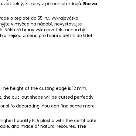
rozložitelný, získaný z přírodních zdrojů.
Barva
odě o teplotě do 55
°C. Vykrajovátka
myjte v myčce na nádobí, nevystavujte
ě. Některé hrany vykrajovátek mohou být
tka nejsou určena pro hraní s dětmi do 6 let.
 The height of the cutting edge is 12 mm.
ht, the cut-out shape will be cutted perfectly.
utorial fo decorating. You can find some more
ighest quality PLA plastic with the certificate
adable, and made of natural resoures.
The