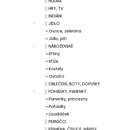
░ HUDBA
░ HRY, TV
░ INDIÁNI
░ JÍDLO
» Ovoce, zelenina
» Jídlo, pití
░ NÁBOŽENSKÉ
» Křtiny
» Kříže
» Kostely
» Ostatní
░ OBLEČENÍ, BOTY, DOPLŇKY
░ POHÁDKY, PANENKY
» Panenky, princezny
» Pohádky
» Louskáček
░ PERNÍČCI
░ PÍSMENA, ČÍSLICE, NÁPISY