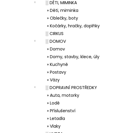
░ DĚTI, MIMINKA
» Děti, miminka
» Oblečky, boty
» Kočárky, hračky, doplňky
░ CIRKUS
░ DOMOV
» Domov
» Domy, stavby, klece, úly
» Kuchyně
» Postavy
» Vázy
░ DOPRAVNÍ PROSTŘEDKY
» Auta, motorky
» Lodě
» Příslušenství
» Letadla
» Vlaky