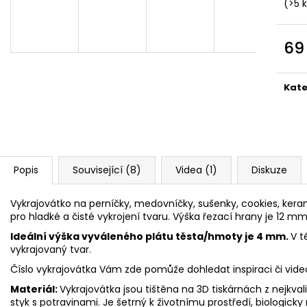
VYKRAJOVÁTKA CHRISTMAS JOY #423
VYKRAJOVÁTKA 
(>5 
#1584
49 Kč
39 Kč
69
Měr
cena
Kate
Popis
Související (8)
Videa (1)
Diskuze
Vykrajovátko na perníčky, medovníčky, sušenky, cookies, keram
pro hladké a čisté vykrojení tvaru. Výška řezací hrany je 12 mm
Ideální výška vyváleného plátu těsta/hmoty je 4 mm.
V t
vykrajovaný tvar.
Číslo vykrajovátka Vám zde pomůže dohledat inspiraci či vid
Materiál:
Vykrajovátka jsou tištěna na 3D tiskárnách z nejkva
styk s potravinami. Je šetrný k životnímu prostředí, biologicky 