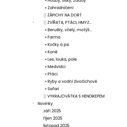
» Houby, šišky, žaludy
» Zahradničení
░ ZÁPICHY NA DORT
░ ZVÍŘATA, PTÁCI, HMYZ...
» Berušky, včely, motýli...
» Farma
» Kočky a psi
» Koně
» Les, louka, pole
» Medvídci
» Ptáci
» Ryby a vodní živočichové
» Safari
░ VYKRAJOVÁTKA S HENDIKEPEM
Novinky
září 2025
říjen 2025
listopad 2025