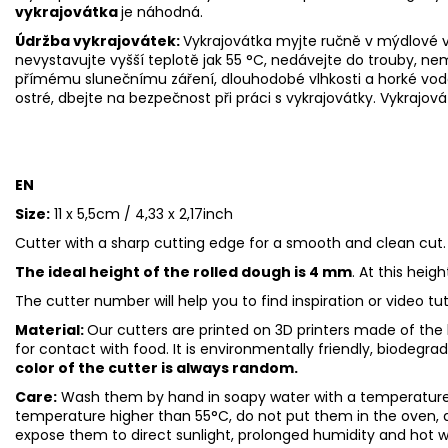
vykrajovátka
je náhodná.
Údržba vykrajovátek:
Vykrajovátka myjte ručně v mýdlové v
nevystavujte vyšší teplotě jak 55
°C, nedávejte do trouby, ne
přímému slunečnímu záření, dlouhodobé vlhkosti a horké vod
ostré, dbejte na bezpečnost při práci s vykrajovátky. Vykrajová
EN
Size:
11 x 5,5cm / 4,33 x 2,17inch
Cutter with a sharp cutting edge for a smooth and clean cut.
The ideal height of the rolled dough is 4 mm
. At this heig
The cutter number will help you to find inspiration or video tu
Material:
Our cutters are printed on 3D printers made of the h
for contact with food. It is environmentally friendly, biodegr
color of the cutter is always random.
Care:
Wash them by hand in soapy water with a temperature 
temperature higher than 55°C, do not put them in the oven, 
expose them to direct sunlight, prolonged humidity and hot 