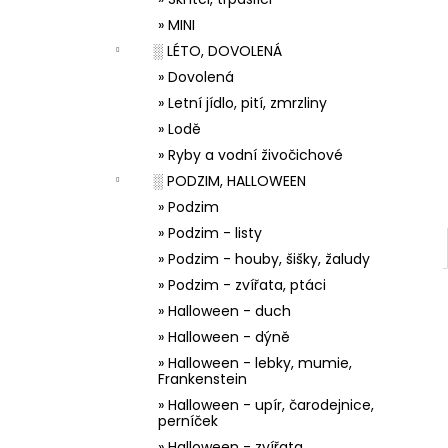
33001 ZDOBÍCÍ SÁČEK
l
» MINI
5 Kč
░ LÉTO, DOVOLENÁ
» Dovolená
» Letní jídlo, pití, zmrzliny
» Lodě
» Ryby a vodní živočichové
░ PODZIM, HALLOWEEN
» Podzim
» Podzim - listy
» Podzim - houby, šišky, žaludy
» Podzim - zvířata, ptáci
» Halloween - duch
» Halloween - dýně
» Halloween - lebky, mumie,
Frankenstein
» Halloween - upír, čarodejnice,
perníček
» Halloween - zvířata