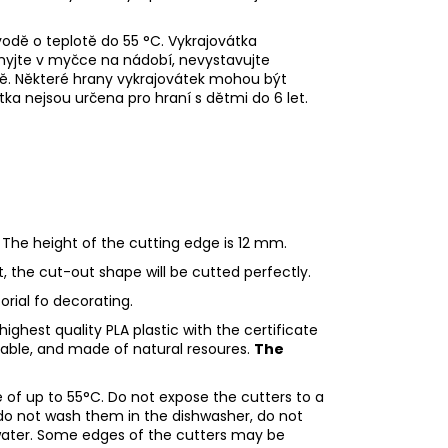
odě o teplotě do 55
°C. Vykrajovátka
myjte v myčce na nádobí, nevystavujte
ě. Některé hrany vykrajovátek mohou být
tka nejsou určena pro hraní s dětmi do 6 let.
 The height of the cutting edge is 12 mm.
ht, the cut-out shape will be cutted perfectly.
torial fo decorating.
ighest quality PLA plastic with the certificate
adable, and made of natural resoures.
The
of up to 55°C. Do not expose the cutters to a
do not wash them in the dishwasher, do not
water. Some edges of the cutters may be