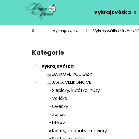
K
Přejít
na
o
Vykrajovátka
obsah
Zpět
Zpět
š
do
do
í
Domů
Vykrajovátka
Vykrajovátko Mrkev #L
k
obchodu
obchodu
P
o
Kategorie
Přeskočit
s
kategorie
t
Vykrajovátka
r
░ DÁRKOVÉ POUKAZY
a
░ JARO, VELIKONOCE
n
» Slepičky, kuřátka, husy
n
» Vajíčka
í
» Ovečky
p
» Zajíčci
a
» Mrkev
n
» Košíky, klobouky, konvičky
e
» Skřítci, trpaslíci