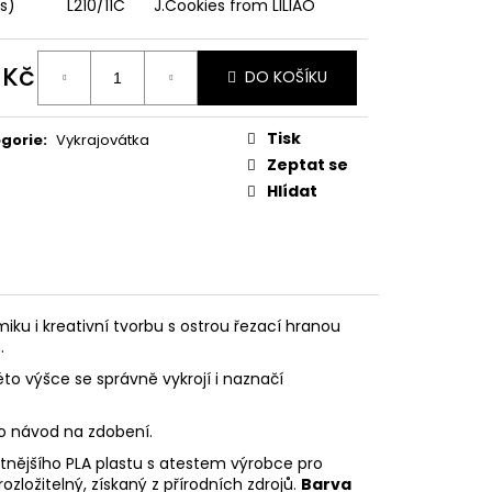
PODZIMNÍ KOLEKCE
ks)
L210/11C
J.Cookies from LILIAO
 Kč
DO KOŠÍKU
ná
:
Tisk
gorie
:
Vykrajovátka
Zeptat se
Hlídat
iku i kreativní tvorbu s ostrou řezací hranou
.
éto výšce se správně vykrojí i naznačí
eo návod na zdobení.
litnějšího PLA plastu s atestem výrobce pro
rozložitelný, získaný z přírodních zdrojů.
Barva