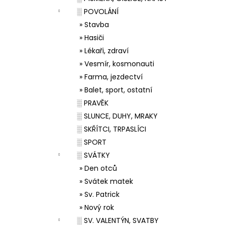
░ POVOLÁNÍ
» Stavba
» Hasiči
» Lékaři, zdraví
» Vesmír, kosmonauti
» Farma, jezdectví
» Balet, sport, ostatní
░ PRAVĚK
░ SLUNCE, DUHY, MRAKY
░ SKŘÍTCI, TRPASLÍCI
░ SPORT
░ SVÁTKY
» Den otců
» Svátek matek
» Sv. Patrick
» Nový rok
░ SV. VALENTÝN, SVATBY