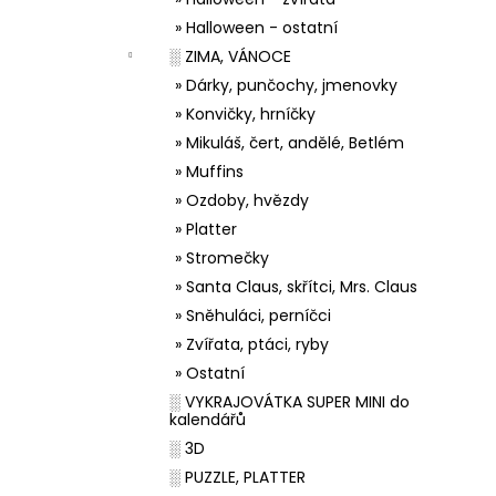
» Halloween - ostatní
░ ZIMA, VÁNOCE
» Dárky, punčochy, jmenovky
» Konvičky, hrníčky
» Mikuláš, čert, andělé, Betlém
» Muffins
» Ozdoby, hvězdy
» Platter
» Stromečky
» Santa Claus, skřítci, Mrs. Claus
» Sněhuláci, perníčci
» Zvířata, ptáci, ryby
» Ostatní
░ VYKRAJOVÁTKA SUPER MINI do
kalendářů
░ 3D
░ PUZZLE, PLATTER