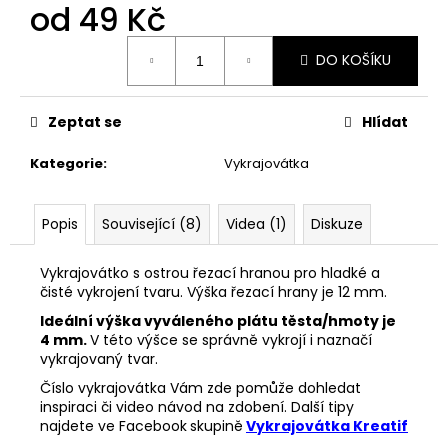
č
od
49 Kč
u
j
Měrná
DO KOŠÍKU
cena:
e
m
e
Zeptat se
Hlídat
Kategorie
:
Vykrajovátka
VYKRAJOVÁTKA
PODZIMNÍ
KOLEKCE
#1584
Popis
Související (8)
Videa (1)
Diskuze
39
Kč
Vykrajovátko s ostrou řezací hranou pro hladké a
čisté vykrojení tvaru. Výška řezací hrany je 12 mm.
Ideální výška vyváleného plátu těsta/hmoty je
4 mm.
V této výšce se správně vykrojí i naznačí
vykrajovaný tvar.
Číslo vykrajovátka Vám zde pomůže dohledat
inspiraci či video návod na zdobení. Další tipy
najdete ve Facebook
skupině
Vykrajovátka Kreatif