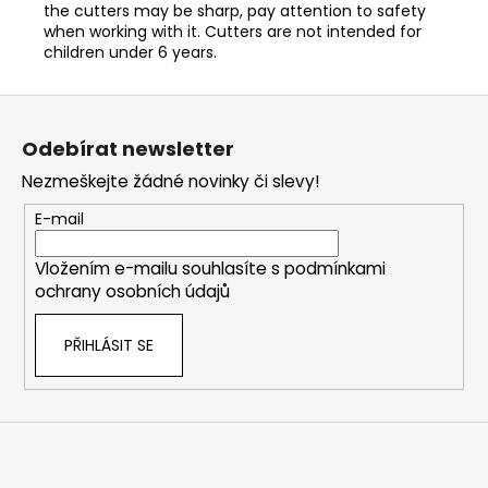
the cutters may be sharp, pay attention to safety
when working with it. Cutters are not intended for
children under 6 years.
Z
á
Odebírat newsletter
p
Nezmeškejte žádné novinky či slevy!
a
t
E-mail
í
Vložením e-mailu souhlasíte s
podmínkami
ochrany osobních údajů
PŘIHLÁSIT SE