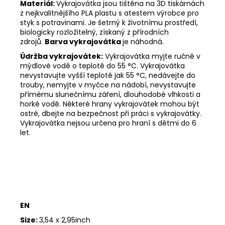
Materiál:
Vykrajovátka jsou tištěna na 3D tiskárnách
z nejkvalitnějšího PLA plastu s atestem výrobce pro
styk s potravinami. Je šetrný k životnímu prostředí,
biologicky rozložitelný, získaný z přírodních
zdrojů.
Barva vykrajovátka
je náhodná.
Údržba vykrajovátek:
Vykrajovátka myjte ručně v
mýdlové vodě o teplotě do 55
°C. Vykrajovátka
nevystavujte vyšší teplotě jak 55
°C, nedávejte do
trouby, nemyjte v myčce na nádobí, nevystavujte
přímému slunečnímu záření, dlouhodobé vlhkosti a
horké vodě. Některé hrany vykrajovátek mohou být
ostré, dbejte na bezpečnost při práci s vykrajovátky.
Vykrajovátka nejsou určena pro hraní s dětmi do 6
let.
EN
Size:
3,54 x 2,95inch