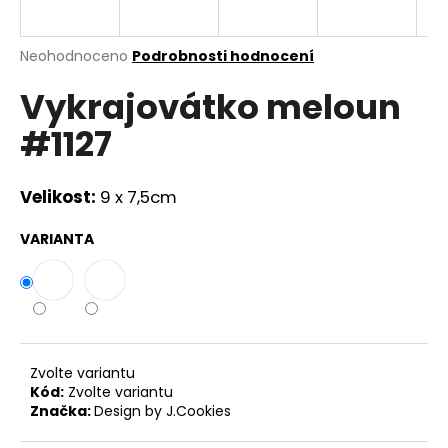
a
j
Průměrné
Neohodnoceno
Podrobnosti hodnocení
í
hodnocení
Vykrajovátko meloun
produktu
t
je
?
#1127
0,0
z
5
hvězdiček.
Velikost:
9 x 7,5cm
HLEDAT
VARIANTA
D
o
p
Zvolte variantu
o
Kód:
Zvolte variantu
r
Značka:
Design by J.Cookies
u