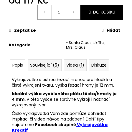
od
117 Kč
č
u
Měrná
DO KOŠÍKU
j
cena:
e
m
Zeptat se
Hlídat
e
» Santa Claus, skřítci,
Kategorie
:
Mrs. Claus
VYKRAJOVÁTKA
ZAJÍČCI
#1515
Popis
Související (5)
Videa (1)
Diskuze
49
Kč
Vykrajovátko s ostrou řezací hranou pro hladké a
čisté vykrojení tvaru. Výška řezací hrany je 12 mm.
Ideální výška vyváleného plátu těsta/hmoty je
4 mm.
V této výšce se správně vykrojí i naznačí
vykrajovaný tvar.
Číslo vykrajovátka Vám zde pomůže dohledat
inspiraci či video návod na zdobení. Další tipy
najdete ve
Facebook skupině
Vykrajovátka
Kreatif