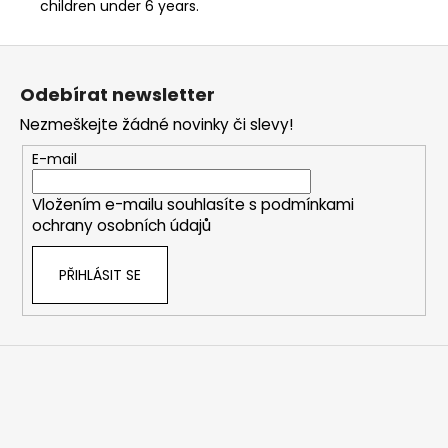
children under 6 years.
Z
á
Odebírat newsletter
p
Nezmeškejte žádné novinky či slevy!
a
t
E-mail
í
Vložením e-mailu souhlasíte s
podmínkami
ochrany osobních údajů
PŘIHLÁSIT SE