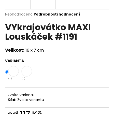
a
j
Průměrné
Neohodnoceno
Podrobnosti hodnocení
í
hodnocení
VYkrajovátko MAXI
produktu
t
je
?
Louskáček #1191
0,0
z
5
hvězdiček.
Velikost:
18 x 7 cm
HLEDAT
VARIANTA
D
o
p
Zvolte variantu
o
Kód:
Zvolte variantu
r
u