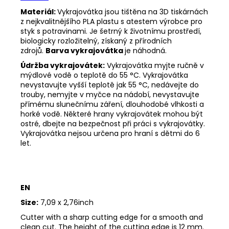
Materiál:
Vykrajovátka jsou tištěna na 3D tiskárnách
z nejkvalitnějšího PLA plastu s atestem výrobce pro
styk s potravinami. Je šetrný k životnímu prostředí,
biologicky rozložitelný, získaný z přírodních
zdrojů.
Barva vykrajovátka
je náhodná.
Údržba vykrajovátek:
Vykrajovátka myjte ručně v
mýdlové vodě o teplotě do 55
°C. Vykrajovátka
nevystavujte vyšší teplotě jak 55
°C, nedávejte do
trouby, nemyjte v myčce na nádobí, nevystavujte
přímému slunečnímu záření, dlouhodobé vlhkosti a
horké vodě. Některé hrany vykrajovátek mohou být
ostré, dbejte na bezpečnost při práci s vykrajovátky.
Vykrajovátka nejsou určena pro hraní s dětmi do 6
let.
EN
Size:
7,09 x 2,76inch
Cutter with a sharp cutting edge for a smooth and
clean cut. The height of the cutting edge is 12 mm.