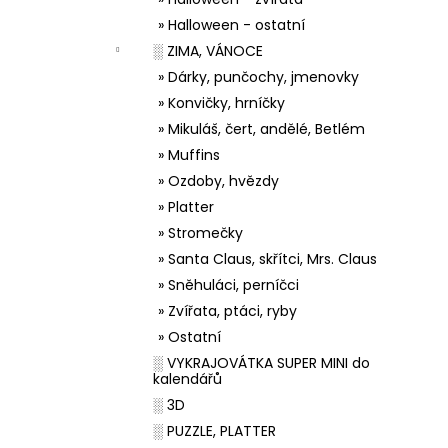
» Halloween - ostatní
░ ZIMA, VÁNOCE
» Dárky, punčochy, jmenovky
» Konvičky, hrníčky
» Mikuláš, čert, andělé, Betlém
» Muffins
» Ozdoby, hvězdy
» Platter
» Stromečky
» Santa Claus, skřítci, Mrs. Claus
» Sněhuláci, perníčci
» Zvířata, ptáci, ryby
» Ostatní
░ VYKRAJOVÁTKA SUPER MINI do
kalendářů
░ 3D
░ PUZZLE, PLATTER