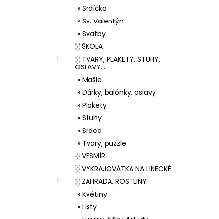
» Srdíčka
» Sv. Valentýn
» Svatby
░ ŠKOLA
░ TVARY, PLAKETY, STUHY,
OSLAVY...
» Mašle
» Dárky, balónky, oslavy
» Plakety
» Stuhy
» Srdce
» Tvary, puzzle
░ VESMÍR
░ VYKRAJOVÁTKA NA LINECKÉ
░ ZAHRADA, ROSTLINY
» Květiny
» Listy