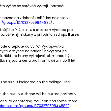
éto výšce se správně vykrojí i naznačí
o návod na zdobení. Další tipy najdete ve
m/groups/1370327059844882/
.
litnějšího PLA plastu s atestem výrobce pro
rozložitelný, získaný z přírodních zdrojů.
Barva
odě o teplotě do 55 °C.
Vykrajovátka
emyjte v myčce na nádobí, nevystavujte
dě.
Některé hrany vykrajovátek mohou být
tka nejsou určena pro hraní s dětmi do 6 let.
The size is indicated on the collage. The
ht, the cut-out shape will be cutted perfectly.
utorial fo decorating. You can find some more
ebook.com/groups/1370327059844882/
.