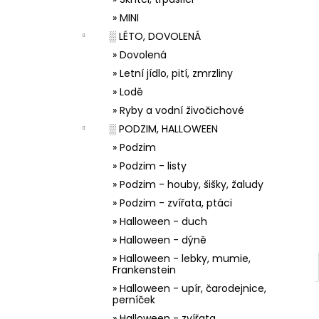
33001 ZDOBÍCÍ SÁČEK
l
» MINI
5 Kč
░ LÉTO, DOVOLENÁ
» Dovolená
» Letní jídlo, pití, zmrzliny
» Lodě
» Ryby a vodní živočichové
░ PODZIM, HALLOWEEN
» Podzim
» Podzim - listy
» Podzim - houby, šišky, žaludy
» Podzim - zvířata, ptáci
» Halloween - duch
» Halloween - dýně
» Halloween - lebky, mumie,
Frankenstein
» Halloween - upír, čarodejnice,
perníček
» Halloween - zvířata