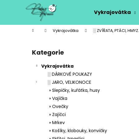
K
Přejít
na
o
Vykrajovátka
obsah
Zpět
Zpět
š
do
do
í
Domů
Vykrajovátka
░ ZVÍŘATA, PTÁCI, HMYZ..
k
obchodu
obchodu
P
o
Kategorie
Přeskočit
s
kategorie
t
Vykrajovátka
r
░ DÁRKOVÉ POUKAZY
a
░ JARO, VELIKONOCE
n
» Slepičky, kuřátka, husy
n
» Vajíčka
í
» Ovečky
p
» Zajíčci
a
» Mrkev
n
» Košíky, klobouky, konvičky
e
» Skřítci, trpaslíci