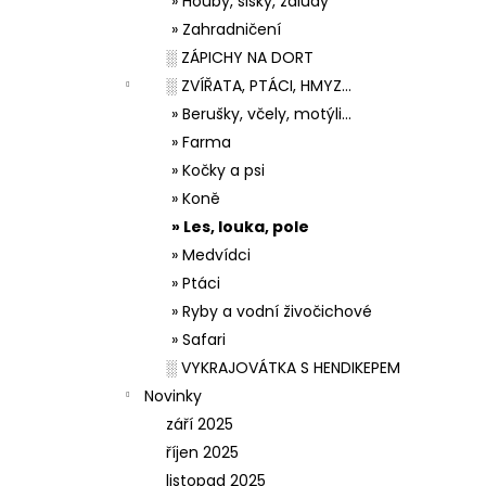
» Houby, šišky, žaludy
» Zahradničení
░ ZÁPICHY NA DORT
░ ZVÍŘATA, PTÁCI, HMYZ...
» Berušky, včely, motýli...
» Farma
» Kočky a psi
» Koně
» Les, louka, pole
» Medvídci
» Ptáci
» Ryby a vodní živočichové
» Safari
░ VYKRAJOVÁTKA S HENDIKEPEM
Novinky
září 2025
říjen 2025
listopad 2025