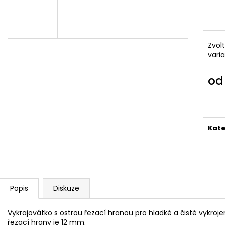
VYKRAJOVÁTKA CHRISTMAS JOY #423
VYKRAJOVÁTKA 
#1584
49 Kč
39 Kč
Zvol
vari
o
Měr
cena
Kate
Popis
Diskuze
Vykrajovátko s ostrou řezací hranou pro hladké a čisté vykroje
řezací hrany je 12 mm.