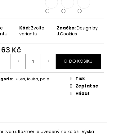
PODZIMNÍ KOLEKCE
te
Kód:
Zvolte
Značka:
Design by
antu
variantu
J.Cookies
d
63 Kč
ná
DO KOŠÍKU
:
Tisk
gorie
:
» Les, louka, pole
Zeptat se
Hlídat
ní tvaru. Rozměr je uvedený na koláži. Výška