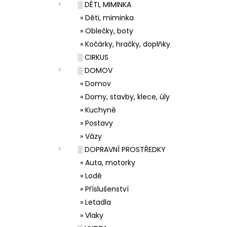
░ DĚTI, MIMINKA
» Děti, miminka
» Oblečky, boty
» Kočárky, hračky, doplňky
░ CIRKUS
░ DOMOV
» Domov
» Domy, stavby, klece, úly
» Kuchyně
» Postavy
» Vázy
░ DOPRAVNÍ PROSTŘEDKY
» Auta, motorky
» Lodě
» Příslušenství
» Letadla
» Vlaky