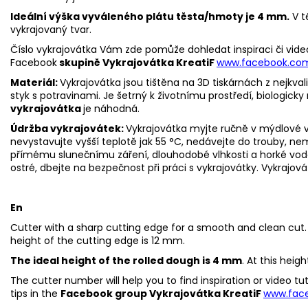
Ideální výška vyváleného plátu těsta/hmoty je 4 mm.
V t
vykrajovaný tvar.
Číslo vykrajovátka Vám zde pomůže dohledat inspiraci či vide
Facebook
skupině Vykrajovátka KreatiF
www.facebook.co
Materiál:
Vykrajovátka jsou tištěna na 3D tiskárnách z nejkva
styk s potravinami. Je šetrný k životnímu prostředí, biologicky 
vykrajovátka
je náhodná.
Údržba vykrajovátek:
Vykrajovátka myjte ručně v mýdlové v
nevystavujte vyšší teplotě jak 55 °C, nedávejte do trouby, n
přímému slunečnímu záření, dlouhodobé vlhkosti a horké vo
ostré, dbejte na bezpečnost při práci s vykrajovátky.
Vykrajová
En
Cutter with a sharp cutting edge for a smooth and clean cut. 
height of the cutting edge is 12 mm.
The ideal height of the rolled dough is 4 mm
. At this heig
The cutter number will help you to find inspiration or video t
tips in the
Facebook group Vykrajovátka KreatiF
www.fac