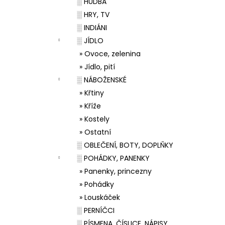
░ HUDBA
░ HRY, TV
░ INDIÁNI
░ JÍDLO
» Ovoce, zelenina
» Jídlo, pití
░ NÁBOŽENSKÉ
» Křtiny
» Kříže
» Kostely
» Ostatní
░ OBLEČENÍ, BOTY, DOPLŇKY
░ POHÁDKY, PANENKY
» Panenky, princezny
» Pohádky
» Louskáček
░ PERNÍČCI
░ PÍSMENA, ČÍSLICE, NÁPISY