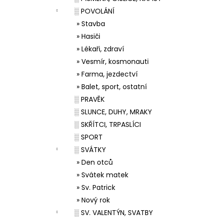
░ POVOLÁNÍ
» Stavba
» Hasiči
» Lékaři, zdraví
» Vesmír, kosmonauti
» Farma, jezdectví
» Balet, sport, ostatní
░ PRAVĚK
░ SLUNCE, DUHY, MRAKY
░ SKŘÍTCI, TRPASLÍCI
░ SPORT
░ SVÁTKY
» Den otců
» Svátek matek
» Sv. Patrick
» Nový rok
░ SV. VALENTÝN, SVATBY