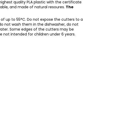
ghest quality PLA plastic with the certificate
adable, and made of natural resoures.
The
f up to 55°C. Do not expose the cutters to a
do not wash them in the dishwasher, do not
water. Some edges of the cutters may be
re not intended for children under 6 years.