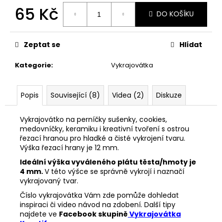
č
65 Kč
u
DO KOŠÍKU
j
Měrná
e
cena:
m
Zeptat se
Hlídat
e
Kategorie
:
Vykrajovátka
VYKRAJOVÁTKA
CHRISTMAS
Popis
Související (8)
Videa (2)
Diskuze
JOY
#423
Vykrajovátko na perníčky sušenky, cookies,
49
medovníčky, keramiku i kreativní tvoření s ostrou
Kč
řezací hranou pro hladké a čisté vykrojení tvaru.
Výška řezací hrany je 12 mm.
Ideální výška vyváleného plátu těsta/hmoty je
4 mm.
V této výšce se správně vykrojí i naznačí
vykrajovaný tvar.
Číslo vykrajovátka Vám zde pomůže dohledat
inspiraci či video návod na zdobení. Další tipy
najdete ve
Facebook skupině
Vykrajovátka