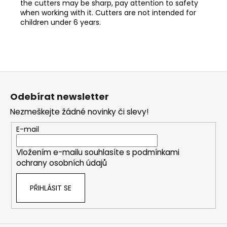
the cutters may be sharp, pay attention to safety
when working with it. Cutters are not intended for
children under 6 years.
Z
á
Odebírat newsletter
p
Nezmeškejte žádné novinky či slevy!
a
t
E-mail
í
Vložením e-mailu souhlasíte s
podmínkami
ochrany osobních údajů
PŘIHLÁSIT SE