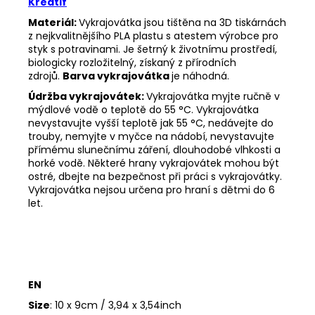
Kreatif
Materiál:
Vykrajovátka jsou tištěna na 3D tiskárnách
z nejkvalitnějšího PLA plastu s atestem výrobce pro
styk s potravinami. Je šetrný k životnímu prostředí,
biologicky rozložitelný, získaný z přírodních
zdrojů.
Barva vykrajovátka
je náhodná.
Údržba vykrajovátek:
Vykrajovátka myjte ručně v
mýdlové vodě o teplotě do 55
°C. Vykrajovátka
nevystavujte vyšší teplotě jak 55
°C, nedávejte do
trouby, nemyjte v myčce na nádobí, nevystavujte
přímému slunečnímu záření, dlouhodobé vlhkosti a
horké vodě. Některé hrany vykrajovátek mohou být
ostré, dbejte na bezpečnost při práci s vykrajovátky.
Vykrajovátka nejsou určena pro hraní s dětmi do 6
let.
EN
Size
: 10 x 9cm / 3,94 x 3,54inch