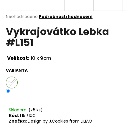
a
j
Průměrné
Neohodnoceno
Podrobnosti hodnocení
í
hodnocení
Vykrajovátko Lebka
produktu
t
je
?
#L151
0,0
z
5
hvězdiček.
Velikost:
10 x 9cm
HLEDAT
VARIANTA
D
o
p
Skladem
(>5 ks)
o
Kód:
L151/10C
r
Značka:
Design by J.Cookies from LILIAO
u