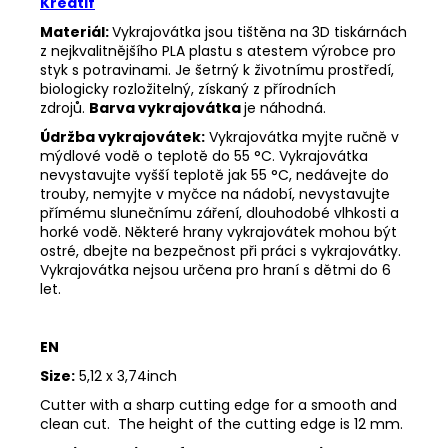
Kreatif
Materiál:
Vykrajovátka jsou tištěna na 3D tiskárnách
z nejkvalitnějšího PLA plastu s atestem výrobce pro
styk s potravinami. Je šetrný k životnímu prostředí,
biologicky rozložitelný, získaný z přírodních
zdrojů.
Barva vykrajovátka
je náhodná.
Údržba vykrajovátek:
Vykrajovátka myjte ručně v
mýdlové vodě o teplotě do 55
°C. Vykrajovátka
nevystavujte vyšší teplotě jak 55
°C, nedávejte do
trouby, nemyjte v myčce na nádobí, nevystavujte
přímému slunečnímu záření, dlouhodobé vlhkosti a
horké vodě. Některé hrany vykrajovátek mohou být
ostré, dbejte na bezpečnost při práci s vykrajovátky.
Vykrajovátka nejsou určena pro hraní s dětmi do 6
let.
EN
Size:
5,12 x 3,74inch
Cutter with a sharp cutting edge for a smooth and
clean cut. The height of the cutting edge is 12 mm.