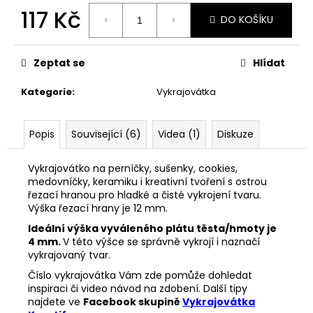
č
117 Kč
u
DO KOŠÍKU
j
Měrná
e
cena:
m
Zeptat se
Hlídat
e
Kategorie
:
Vykrajovátka
VYKRAJOVÁTKA
CHRISTMAS
Popis
Související (6)
Videa (1)
Diskuze
JOY
#423
Vykrajovátko na perníčky, sušenky, cookies,
49
medovníčky, keramiku i kreativní tvoření s ostrou
Kč
řezací hranou pro hladké a čisté vykrojení tvaru.
Výška řezací hrany je 12 mm.
Ideální výška vyváleného plátu těsta/hmoty je
4 mm.
V této výšce se správně vykrojí i naznačí
vykrajovaný tvar.
Číslo vykrajovátka Vám zde pomůže dohledat
inspiraci či video návod na zdobení. Další tipy
najdete ve
Facebook skupině
Vykrajovátka