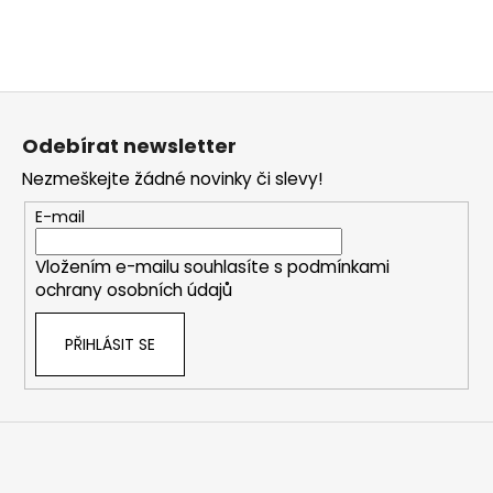
Z
á
Odebírat newsletter
p
Nezmeškejte žádné novinky či slevy!
a
t
E-mail
í
Vložením e-mailu souhlasíte s
podmínkami
ochrany osobních údajů
PŘIHLÁSIT SE