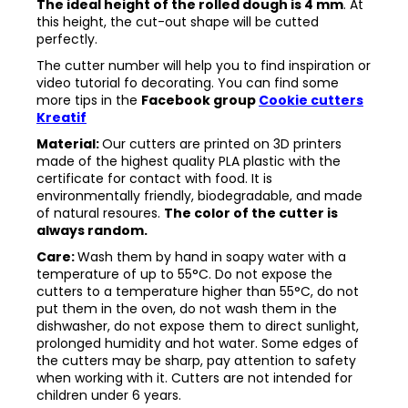
The ideal height of the rolled dough is 4 mm
. At
this height, the cut-out shape will be cutted
perfectly.
The cutter number will help you to find inspiration or
video tutorial fo decorating. You can find some
more tips in the
Facebook group
Cookie cutters
Kreatif
Material:
Our cutters are printed on 3D printers
made of the highest quality PLA plastic with the
certificate for contact with food. It is
environmentally friendly, biodegradable, and made
of natural resoures.
The color of the cutter is
always random.
Care:
Wash them by hand in soapy water with a
temperature of up to 55°C. Do not expose the
cutters to a temperature higher than 55°C, do not
put them in the oven, do not wash them in the
dishwasher, do not expose them to direct sunlight,
prolonged humidity and hot water. Some edges of
the cutters may be sharp, pay attention to safety
when working with it. Cutters are not intended for
children under 6 years.