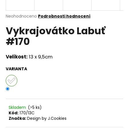
a
j
Průměrné
Neohodnoceno
Podrobnosti hodnocení
í
hodnocení
Vykrajovátko Labuť
produktu
t
je
?
#170
0,0
z
5
hvězdiček.
Velikost:
13 x 9,5cm
HLEDAT
VARIANTA
D
o
p
Skladem
(>5 ks)
o
Kód:
170/13C
r
Značka:
Design by J.Cookies
u