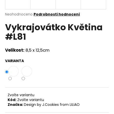
a
j
Průměrné
Neohodnoceno
Podrobnosti hodnocení
í
hodnocení
Vykrajovátko Květina
produktu
t
je
?
#L81
0,0
z
5
hvězdiček.
Velikost:
8,5 x 12,5cm
HLEDAT
VARIANTA
D
o
p
Zvolte variantu
o
Kód:
Zvolte variantu
r
Značka:
Design by J.Cookies from LILIAO
u