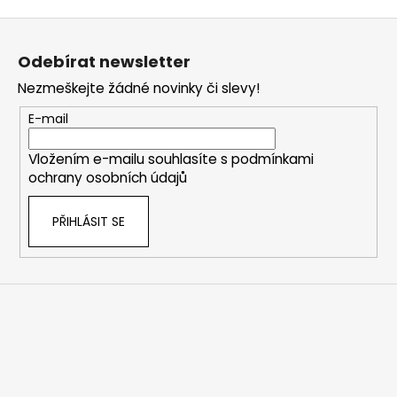
Z
á
Odebírat newsletter
p
Nezmeškejte žádné novinky či slevy!
a
t
E-mail
í
Vložením e-mailu souhlasíte s
podmínkami
ochrany osobních údajů
PŘIHLÁSIT SE