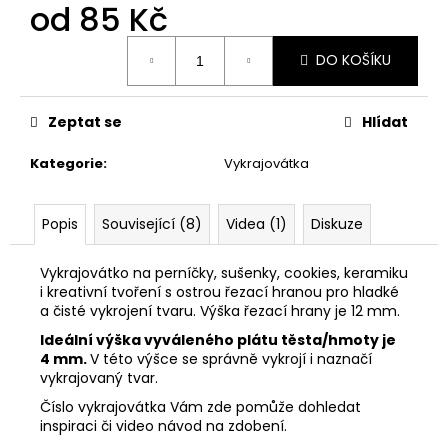
č
od
85 Kč
u
j
Měrná
DO KOŠÍKU
cena:
e
m
e
Zeptat se
Hlídat
Kategorie
:
Vykrajovátka
VYKRAJOVÁTKA
ŠKOLA
#860
Popis
Související (8)
Videa (1)
Diskuze
37
Kč
Vykrajovátko na perníčky, sušenky, cookies, keramiku
i kreativní tvoření s ostrou řezací hranou pro hladké
a čisté vykrojení tvaru. Výška řezací hrany je 12 mm.
Ideální výška vyváleného plátu těsta/hmoty je
4 mm.
V této výšce se správně vykrojí i naznačí
vykrajovaný tvar.
Číslo vykrajovátka Vám zde pomůže dohledat
inspiraci či video návod na zdobení.