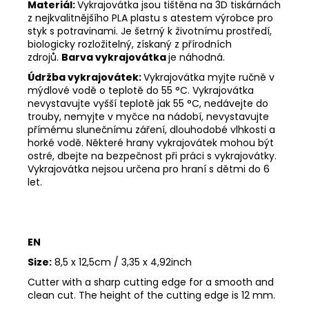
Materiál:
Vykrajovátka jsou tištěna na 3D tiskárnách
z nejkvalitnějšího PLA plastu s atestem výrobce pro
styk s potravinami. Je šetrný k životnímu prostředí,
biologicky rozložitelný, získaný z přírodních
zdrojů.
Barva vykrajovátka
je náhodná.
Údržba vykrajovátek:
Vykrajovátka myjte ručně v
mýdlové vodě o teplotě do 55
°C. Vykrajovátka
nevystavujte vyšší teplotě jak 55
°C, nedávejte do
trouby, nemyjte v myčce na nádobí, nevystavujte
přímému slunečnímu záření, dlouhodobé vlhkosti a
horké vodě. Některé hrany vykrajovátek mohou být
ostré, dbejte na bezpečnost při práci s vykrajovátky.
Vykrajovátka nejsou určena pro hraní s dětmi do 6
let.
EN
Size:
8,5 x 12,5cm / 3,35 x 4,92inch
Cutter with a sharp cutting edge for a smooth and
clean cut. The height of the cutting edge is 12 mm.