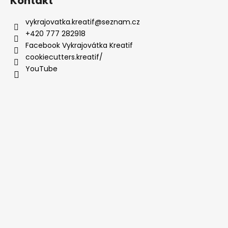
Kontakt
vykrajovatka.kreatif
@
seznam.cz
+420 777 282918
Facebook Vykrajovátka Kreatif
cookiecutters.kreatif/
YouTube