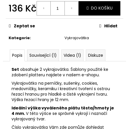
č
136 Kč
u
DO KOŠÍKU
j
Měrná
e
cena:
m
Zeptat se
Hlídat
e
Kategorie
:
Vykrajovátka
VYKRAJOVÁTKA
CHRISTMAS
Popis
Související (1)
Videa (1)
Diskuze
JOY
#423
Set
obsahuje 2 vykrajovátka. Šablony použité ke
49
zdobení platteru najdete v našem e-shopu.
Kč
Vykrajovátko na perníčky, sušenky, cookies,
medovníčky, keramiku i kreativní tvoření s ostrou
řezací hranou pro hladké a čisté vykrojení tvaru.
Výška řezací hrany je 12 mm.
Ideální výška vyváleného plátu těsta/hmoty je
4 mm.
V této výšce se správně vykrojí i naznačí
vykrajovaný tvar.
Číslo vykrajovátka Vám zde pomůže dohledat