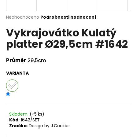
a
j
Průměrné
Neohodnoceno
Podrobnosti hodnocení
í
hodnocení
Vykrajovátko Kulatý
produktu
t
je
?
platter Ø29,5cm #1642
0,0
z
5
hvězdiček.
Průměr
29,5cm
HLEDAT
VARIANTA
D
o
p
Skladem
(>5 ks)
o
Kód:
1642/SET
r
Značka:
Design by J.Cookies
u