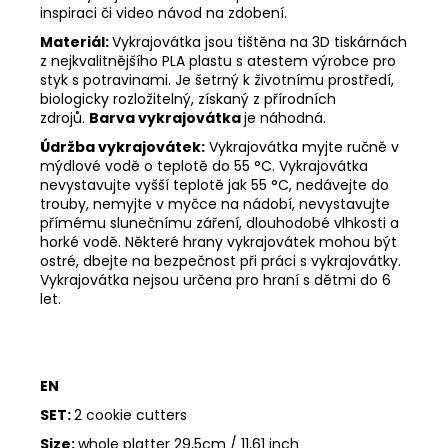
inspiraci či video návod na zdobení.
Materiál:
Vykrajovátka jsou tištěna na 3D tiskárnách
z nejkvalitnějšího PLA plastu s atestem výrobce pro
styk s potravinami. Je šetrný k životnímu prostředí,
biologicky rozložitelný, získaný z přírodních
zdrojů.
Barva vykrajovátka
je náhodná.
Údržba vykrajovátek:
Vykrajovátka myjte ručně v
mýdlové vodě o teplotě do 55
°C. Vykrajovátka
nevystavujte vyšší teplotě jak 55
°C, nedávejte do
trouby, nemyjte v myčce na nádobí, nevystavujte
přímému slunečnímu záření, dlouhodobé vlhkosti a
horké vodě. Některé hrany vykrajovátek mohou být
ostré, dbejte na bezpečnost při práci s vykrajovátky.
Vykrajovátka nejsou určena pro hraní s dětmi do 6
let.
EN
SET:
2 cookie cutters
Size:
whole platter 29,5cm / 11,61 inch