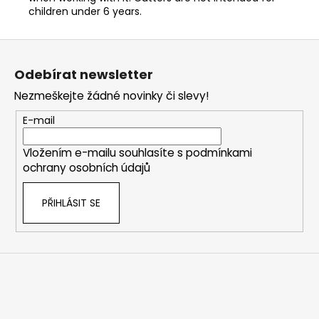
children under 6 years.
Z
á
Odebírat newsletter
p
Nezmeškejte žádné novinky či slevy!
a
t
E-mail
í
Vložením e-mailu souhlasíte s
podmínkami
ochrany osobních údajů
PŘIHLÁSIT SE