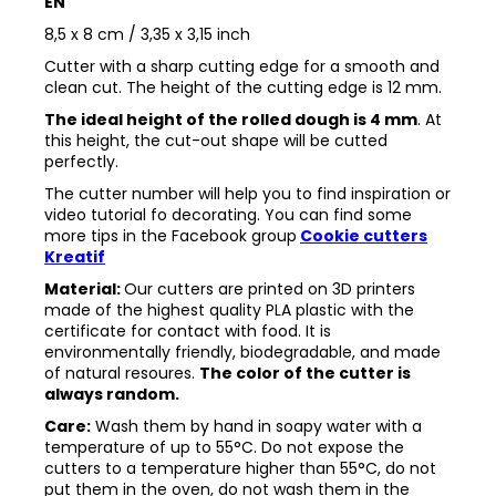
EN
8,5 x 8 cm / 3,35 x 3,15 inch
Cutter with a sharp cutting edge for a smooth and
clean cut. The height of the cutting edge is 12 mm.
The ideal height of the rolled dough is 4 mm
. At
this height, the cut-out shape will be cutted
perfectly.
The cutter number will help you to find inspiration or
video tutorial fo decorating. You can find some
more tips in the
Facebook group
Cookie cutters
Kreatif
Material:
Our cutters are printed on 3D printers
made of the highest quality PLA plastic with the
certificate for contact with food. It is
environmentally friendly, biodegradable, and made
of natural resoures.
The color of the cutter is
always random.
Care:
Wash them by hand in soapy water with a
temperature of up to 55°C. Do not expose the
cutters to a temperature higher than 55°C, do not
put them in the oven, do not wash them in the