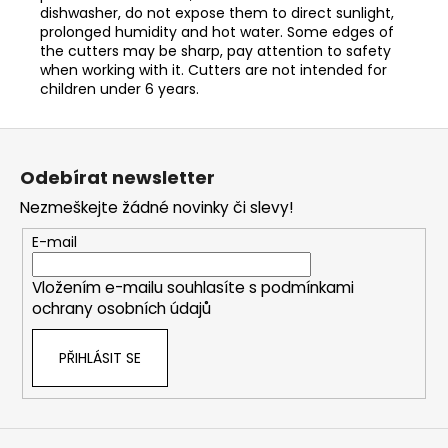
dishwasher, do not expose them to direct sunlight,
prolonged humidity and hot water. Some edges of
the cutters may be sharp, pay attention to safety
when working with it. Cutters are not intended for
children under 6 years.
Z
á
Odebírat newsletter
p
Nezmeškejte žádné novinky či slevy!
a
t
E-mail
í
Vložením e-mailu souhlasíte s
podmínkami
ochrany osobních údajů
PŘIHLÁSIT SE