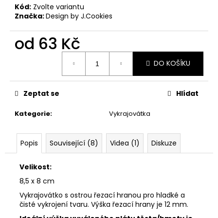
č
Kód:
Zvolte variantu
u
Značka:
Design by J.Cookies
j
e
od
63 Kč
m
e
Měrná
DO KOŠÍKU
cena:
VYKRAJOVÁTKA
MINI
Zeptat se
Hlídat
VÁNOČNÍ
#1297
Kategorie
:
Vykrajovátka
38
Kč
Popis
Související (8)
Videa (1)
Diskuze
Velikost:
8,5 x 8 cm
Vykrajovátko s ostrou řezací hranou pro hladké a
čisté vykrojení tvaru. Výška řezací hrany je 12 mm.