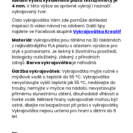
Ideální výška vyváleného plátu těsta/hmoty je
4 mm.
V této výšce se správně vykrojí i naznačí
vykrajovaný tvar.
Číslo vykrajovátka Vám zde pomůže dohledat
inspiraci či video návod na zdobení. Další tipy
najdete ve Facebook
skupině
Vykrajovátka Kreatif
Materiál:
Vykrajovátka jsou tištěna na 3D tiskárnách
z nejkvalitnějšího PLA plastu s atestem výrobce pro
styk s potravinami. Je šetrný k životnímu prostředí,
biologicky rozložitelný, získaný z přírodních
zdrojů.
Barva vykrajovátka
je náhodná.
Údržba vykrajovátek:
Vykrajovátka myjte ručně v
mýdlové vodě o teplotě do 55
°C. Vykrajovátka
nevystavujte vyšší teplotě jak 55
°C, nedávejte do
trouby, nemyjte v myčce na nádobí, nevystavujte
přímému slunečnímu záření, dlouhodobé vlhkosti a
horké vodě. Některé hrany vykrajovátek mohou být
ostré, dbejte na bezpečnost při práci s vykrajovátky.
Vykrajovátka nejsou určena pro hraní s dětmi do 6
let.