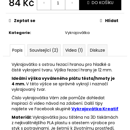
84 Kč
č
DO KOŠÍKU
u
Měrná
j
cena:
e
Zeptat se
Hlídat
m
e
Kategorie
:
Vykrajovátka
VYKRAJOVÁTKA
Popis
Související (2)
Videa (1)
Diskuze
SNĚHULÁKOVÉ
VÁNOCE
#1843
Vykrajovátko s ostrou řezací hranou pro hladké a
čisté vykrojení tvaru. Výška řezací hrany je 12 mm.
53
Kč
Ideální výška vyváleného plátu těsta/hmoty je
4 mm.
V této výšce se správně vykrojí i naznačí
vykrajovaný tvar.
Číslo vykrajovátka Vám zde pomůže dohledat
inspiraci či video návod na zdobení. Další tipy
najdete ve Facebook
skupině
Vykrajovátka Kreatif
Materiál:
Vykrajovátka jsou tištěna na 3D tiskárnách
z nejkvalitnějšího PLA plastu s atestem výrobce pro
styk s potravinami. Je šetrný k životnímu prostředí,