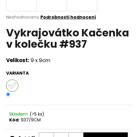
a
j
Průměrné
Neohodnoceno
Podrobnosti hodnocení
í
hodnocení
Vykrajovátko Kačenka
produktu
t
je
?
v kolečku #937
0,0
z
5
hvězdiček.
Velikost:
9 x 9cm
HLEDAT
VARIANTA
D
o
p
Skladem
(>5 ks)
o
Kód:
937/9CM
r
u