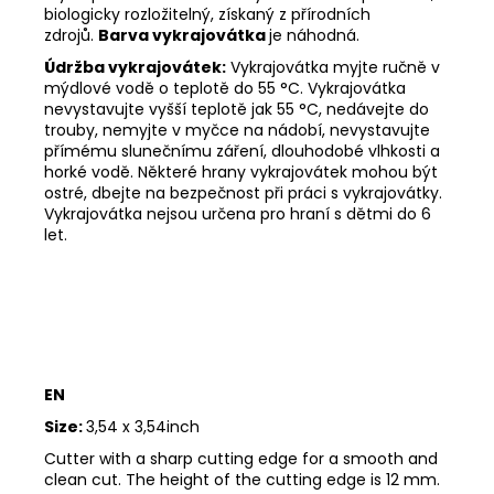
biologicky rozložitelný, získaný z přírodních
zdrojů.
Barva vykrajovátka
je náhodná.
Údržba vykrajovátek:
Vykrajovátka myjte ručně v
mýdlové vodě o teplotě do 55
°C. Vykrajovátka
nevystavujte vyšší teplotě jak 55
°C, nedávejte do
trouby, nemyjte v myčce na nádobí, nevystavujte
přímému slunečnímu záření, dlouhodobé vlhkosti a
horké vodě. Některé hrany vykrajovátek mohou být
ostré, dbejte na bezpečnost při práci s vykrajovátky.
Vykrajovátka nejsou určena pro hraní s dětmi do 6
let.
EN
Size:
3,54 x 3,54inch
Cutter with a sharp cutting edge for a smooth and
clean cut. The height of the cutting edge is 12 mm.