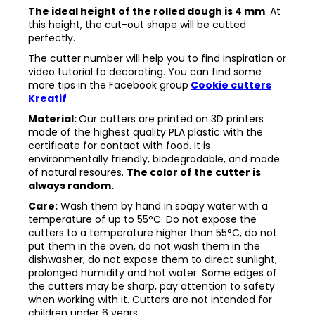
The ideal height of the rolled dough is 4 mm
. At
this height, the cut-out shape will be cutted
perfectly.
The cutter number will help you to find inspiration or
video tutorial fo decorating. You can find some
more tips in the
Facebook group
Cookie cutters
Kreatif
Material:
Our cutters are printed on 3D printers
made of the highest quality PLA plastic with the
certificate for contact with food. It is
environmentally friendly, biodegradable, and made
of natural resoures.
The color of the cutter is
always random.
Care:
Wash them by hand in soapy water with a
temperature of up to 55°C. Do not expose the
cutters to a temperature higher than 55°C, do not
put them in the oven, do not wash them in the
dishwasher, do not expose them to direct sunlight,
prolonged humidity and hot water. Some edges of
the cutters may be sharp, pay attention to safety
when working with it. Cutters are not intended for
children under 6 years.