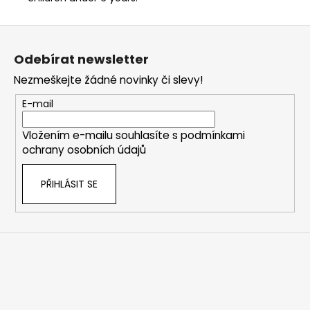
Z
á
Odebírat newsletter
p
Nezmeškejte žádné novinky či slevy!
a
t
E-mail
í
Vložením e-mailu souhlasíte s
podmínkami
ochrany osobních údajů
PŘIHLÁSIT SE