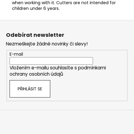
when working with it. Cutters are not intended for
children under 6 years.
Z
á
Odebírat newsletter
p
Nezmeškejte žádné novinky či slevy!
a
t
E-mail
í
Vložením e-mailu souhlasíte s
podmínkami
ochrany osobních údajů
PŘIHLÁSIT SE