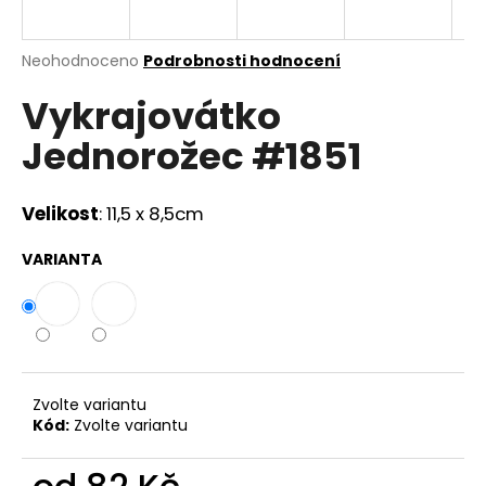
a
j
Průměrné
Neohodnoceno
Podrobnosti hodnocení
í
hodnocení
Vykrajovátko
produktu
t
je
?
Jednorožec #1851
0,0
z
5
hvězdiček.
Velikost
: 11,5 x 8,5cm
HLEDAT
VARIANTA
D
o
p
Zvolte variantu
o
Kód:
Zvolte variantu
r
u