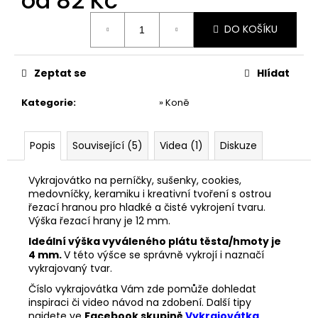
od
82 Kč
č
u
Měrná
DO KOŠÍKU
j
cena:
e
m
Zeptat se
Hlídat
e
Kategorie
:
» Koně
VYKRAJOVÁTKA
MINI
VÁNOČNÍ
Popis
Související (5)
Videa (1)
Diskuze
#1297
38
Vykrajovátko na perníčky, sušenky, cookies,
Kč
medovníčky, keramiku i kreativní tvoření s ostrou
řezací hranou pro hladké a čisté vykrojení tvaru.
Výška řezací hrany je 12 mm.
Ideální výška vyváleného plátu těsta/hmoty je
4 mm.
V této výšce se správně vykrojí i naznačí
vykrajovaný tvar.
Číslo vykrajovátka Vám zde pomůže dohledat
inspiraci či video návod na zdobení. Další tipy
najdete ve
Facebook skupině
Vykrajovátka