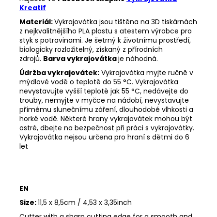
Kreatif
Materiál:
Vykrajovátka jsou tištěna na 3D tiskárnách
z nejkvalitnějšího PLA plastu s atestem výrobce pro
styk s potravinami. Je šetrný k životnímu prostředí,
biologicky rozložitelný, získaný z přírodních
zdrojů.
Barva vykrajovátka
je náhodná.
Údržba vykrajovátek:
Vykrajovátka myjte ručně v
mýdlové vodě o teplotě do 55
°C. Vykrajovátka
nevystavujte vyšší teplotě jak 55
°C, nedávejte do
trouby, nemyjte v myčce na nádobí, nevystavujte
přímému slunečnímu záření, dlouhodobé vlhkosti a
horké vodě. Některé hrany vykrajovátek mohou být
ostré, dbejte na bezpečnost při práci s vykrajovátky.
Vykrajovátka nejsou určena pro hraní s dětmi do 6
let
EN
Size:
11,5 x 8,5cm / 4,53 x 3,35inch
Cutter with a sharp cutting edge for a smooth and